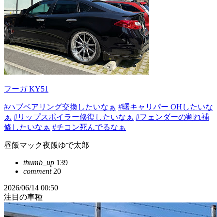
フーガ KY51
#ハブベアリング交換したいなぁ
#曙キャリパー OHしたいな
ぁ
#リップスポイラー修復したいなぁ
#フェンダーの割れ補
修したいなぁ
#チコン死んでるなぁ
昼飯マック夜飯ゆで太郎
thumb_up
139
comment
20
2026/06/14 00:50
注目の車種