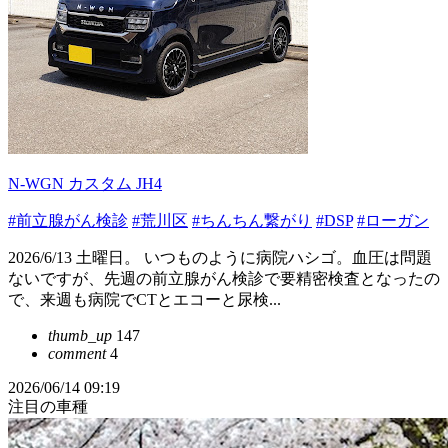
N-WGN カスタム JH4
#前立腺がん検診
#荒川区
#ちんちん繋がり
#DSP
#ローガン
2026/6/13 土曜日。 いつものように病院ハシゴ。血圧は問題
ないですが、先週の前立腺がん検診で要精密検査となったの
で、来週も病院でCTとエコーと尿検...
thumb_up
147
comment
4
2026/06/14 09:19
注目の車種