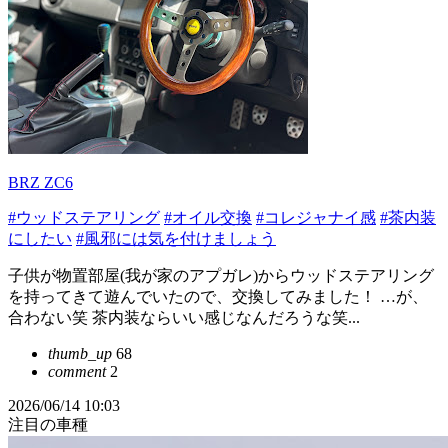
BRZ ZC6
#ウッドステアリング
#オイル交換
#コレジャナイ感
#茶内装
にしたい
#風邪には気を付けましょう
子供が物置部屋(我が家のアプガレ)からウッドステアリング
を持ってきて遊んでいたので、交換してみました！ …が、
合わない笑 茶内装ならいい感じなんだろうな笑...
thumb_up
68
comment
2
2026/06/14 10:03
注目の車種