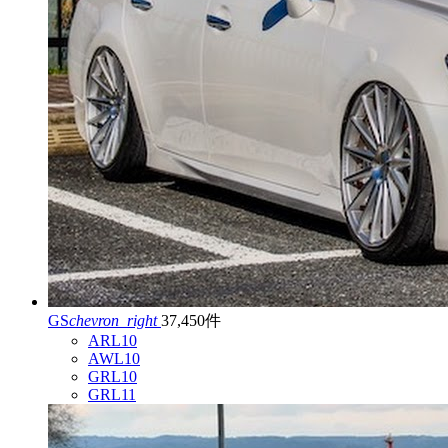
GS
chevron_right
37,450件
ARL10
AWL10
GRL10
GRL11