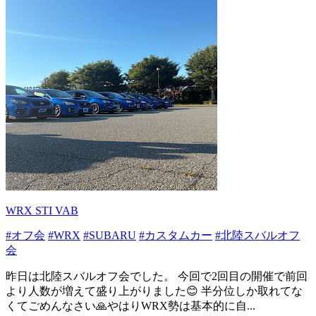
WRX STI VAB
#オフ会
#WRX
#SUBARU
#カスタムカー
#北陸スバルオフ
会
昨日は北陸スバルオフ会でした。 今回で2回目の開催で前回
より人数が増えて盛り上がりました😊 半分位しか取れてな
くてごめんなさい🙏やはりWRX勢は基本的に自...