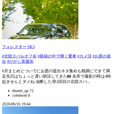
フォレスター SK5
#北陸スバルオフ会
#新緑の中で輝く愛車
#カメ活
#お題の提
出
#ひがし茶屋街
6月まとめとついでにお題の提出ネタ集めも順調にできて満
足先日はちょっと遅い朝活してきた📸 名所で撮影の時は4時
起きせんとダメね 油断した😰2回目の北陸スバ...
thumb_up
72
comment
0
2026/06/16 19:44