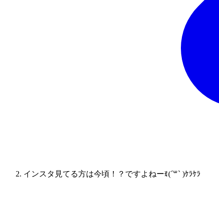
インスタ見てる方は今頃！？ですよねーꉂ(´꒳` )ｹﾗｹﾗ