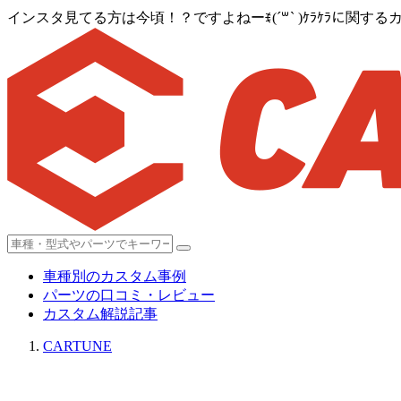
インスタ見てる方は今頃！？ですよねーꉂ(´꒳` )ｹﾗｹﾗに関す
車種別のカスタム事例
パーツの口コミ・レビュー
カスタム解説記事
CARTUNE