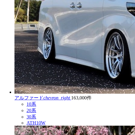
アルファード
chevron_right
163,000件
10系
20系
30系
ATH10W