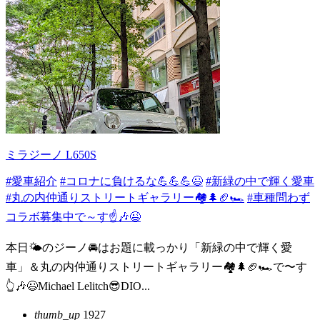
ミラジーノ L650S
#愛車紹介
#コロナに負けるな💪💪💪😉
#新緑の中で輝く愛車
#丸の内仲通りストリートギャラリー🏘️🌲🏈🏎️
#車種問わず
コラボ募集中で～す☝️🎶😉
本日🌤️のジーノ🚘️はお題に載っかり「新緑の中で輝く愛
車」＆丸の内仲通りストリートギャラリー🏘️🌲🏈🏎️で〜す
👆🎶😉Michael Lelitch😎DIO...
thumb_up
1927