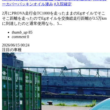
ーカバーパッキンオイル滲み
#入院確定
2月にPROVA走行会TC1000を走ったままのEgオイルでそこ
そこ距離を走ったのでEgオイルを交換総走行距離が3.5万km
に到達したのと通常使用なら、5...
thumb_up
85
comment
0
2026/06/15 00:24
注目の車種