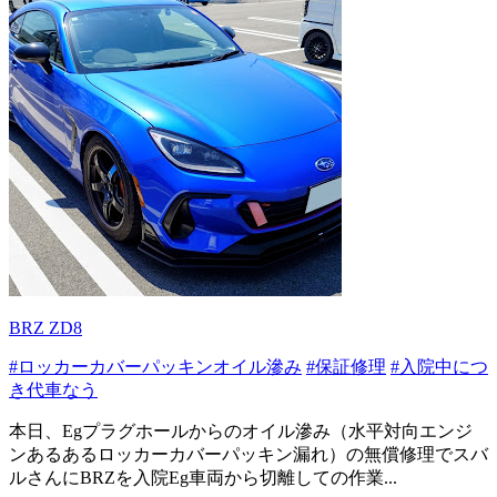
BRZ ZD8
#ロッカーカバーパッキンオイル滲み
#保証修理
#入院中につ
き代車なう
本日、Egプラグホールからのオイル滲み（水平対向エンジ
ンあるあるロッカーカバーパッキン漏れ）の無償修理でスバ
ルさんにBRZを入院Eg車両から切離しての作業...