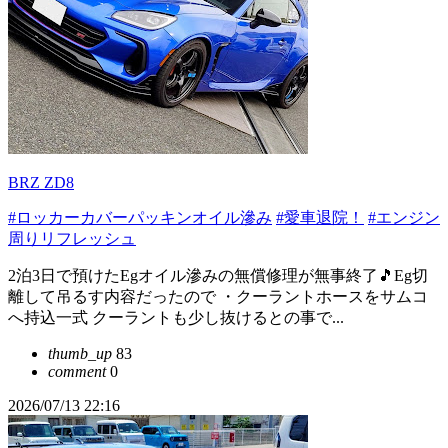
BRZ ZD8
#ロッカーカバーパッキンオイル滲み
#愛車退院！
#エンジン
周りリフレッシュ
2泊3日で預けたEgオイル滲みの無償修理が無事終了🎵Eg切
離して吊るす内容だったので ・クーラントホースをサムコ
へ持込一式 クーラントも少し抜けるとの事で...
thumb_up
83
comment
0
2026/07/13 22:16