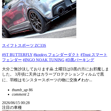
スイフトスポーツ ZC33S
#ST BUTTERFLY
#kookys フェンダーダクト
#Trust スマート
フェンダー
#INGO NOAK TUNING
#D黒パーキング
大分ご無沙汰しております🙇 土曜日はD黒の方にお邪魔しま
した。 3月頃に天井はカラープロテクションフィルムで黒
に、羽根はモンスタースポーツの物に交換🪶わか...
thumb_up
86
comment
2
2026/06/15 00:28
注目の車種