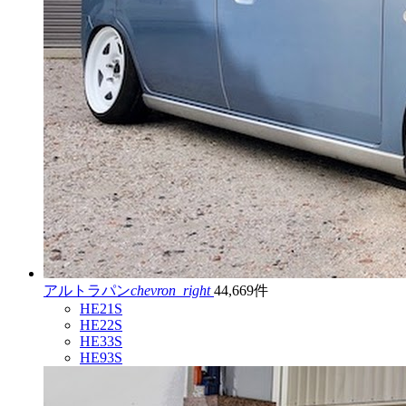
アルトラパン
chevron_right
44,669件
HE21S
HE22S
HE33S
HE93S