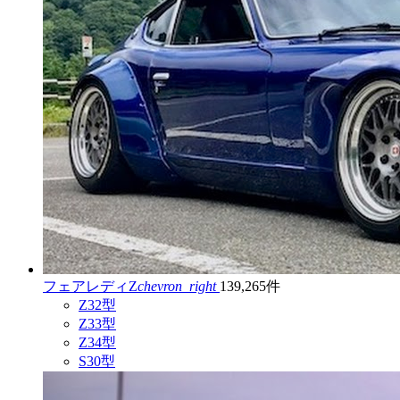
フェアレディZ
chevron_right
139,265件
Z32型
Z33型
Z34型
S30型