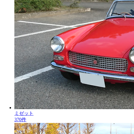
ミゼット
370件