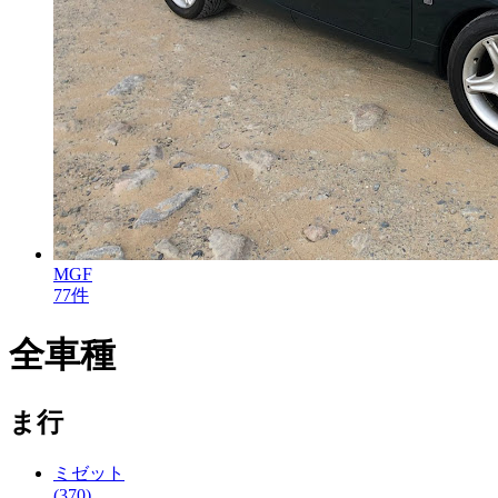
MGF
77件
全車種
ま行
ミゼット
(370)