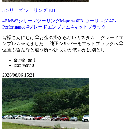
3シリーズ ツーリング F31
#BMW3シリーズツーリングMsports
#F31ツーリング
#Z-
Performance
#グレードエンブレム
#マットブラック
皆様こんにちは😌お金の掛からないカスタム！ グレードエ
ンブレム替えました！ 純正シルバーをマットブラックへ😌
位置も皆んなと違う所へ😅 良いか悪いかは別とし...
thumb_up
1
comment
0
2026/08/06 15:21