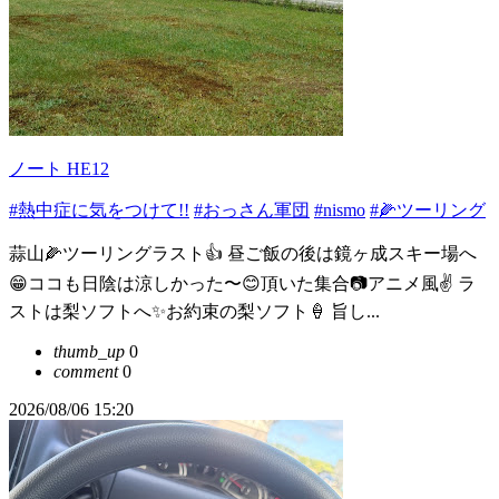
ノート HE12
#熱中症に気をつけて!!
#おっさん軍団
#nismo
#🌽ツーリング
蒜山🌽ツーリングラスト👍 昼ご飯の後は鏡ヶ成スキー場へ
😁ココも日陰は涼しかった〜😊頂いた集合📷️アニメ風✌️ ラ
ストは梨ソフトへ✨お約束の梨ソフト🍦 旨し...
thumb_up
0
comment
0
2026/08/06 15:20