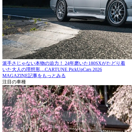
派手さじゃない本物の迫力！ 24年磨いた180SXがたどり着
いた大人の理想形…CARTUNE PickUpCars 2026
MAGAZINE記事をもっとみる
注目の車種