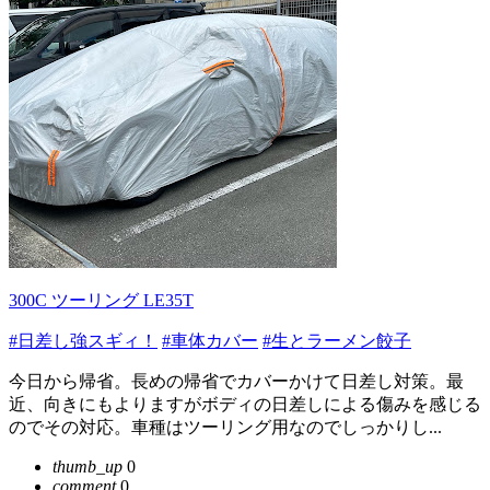
300C ツーリング LE35T
#日差し強スギィ！
#車体カバー
#生とラーメン餃子
今日から帰省。長めの帰省でカバーかけて日差し対策。最
近、向きにもよりますがボディの日差しによる傷みを感じる
のでその対応。車種はツーリング用なのでしっかりし...
thumb_up
0
comment
0