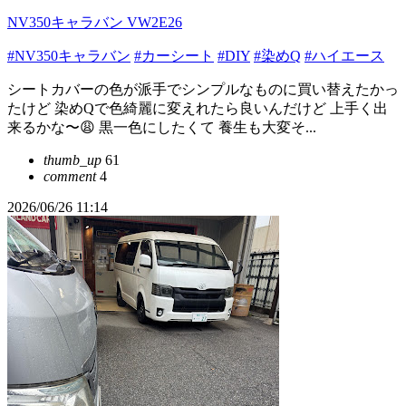
NV350キャラバン VW2E26
#NV350キャラバン
#カーシート
#DIY
#染めQ
#ハイエース
シートカバーの色が派手でシンプルなものに買い替えたかっ
たけど 染めQで色綺麗に変えれたら良いんだけど 上手く出
来るかな〜😩 黒一色にしたくて 養生も大変そ...
thumb_up
61
comment
4
2026/06/26 11:14