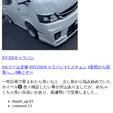
NV350キャラバン
#ホイール交換
#NV350キャラバン
#イメチェン
#妄想から現
実へ…
#稼ぐぞー
一年計画で変えれたら良いなと、少し前から悩み始めていた
ホイール🛞 色々検証したい事が沢山ありましたが、めちゃ
くちゃ良い出会いがあり、急遽勢いで交換しました...
thumb_up
83
comment
13