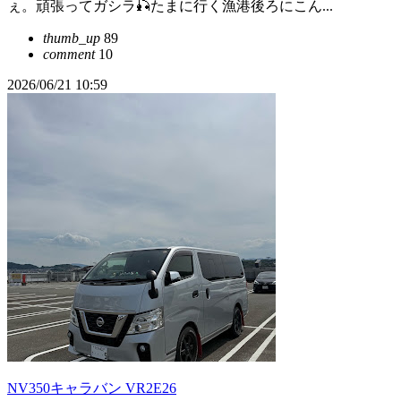
ぇ。頑張ってガシラ🎣たまに行く漁港後ろにこん...
thumb_up
89
comment
10
2026/06/21 10:59
NV350キャラバン VR2E26