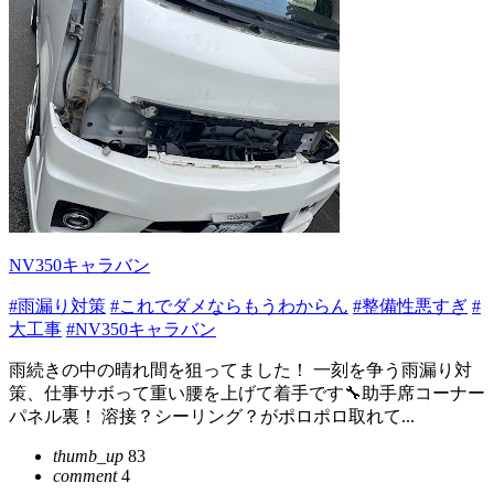
NV350キャラバン
#雨漏り対策
#これでダメならもうわからん
#整備性悪すぎ
#
大工事
#NV350キャラバン
雨続きの中の晴れ間を狙ってました！ 一刻を争う雨漏り対
策、仕事サボって重い腰を上げて着手です🔧助手席コーナー
パネル裏！ 溶接？シーリング？がポロポロ取れて...
thumb_up
83
comment
4