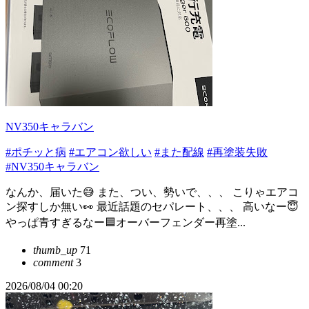
NV350キャラバン
#ポチッと病
#エアコン欲しい
#また配線
#再塗装失敗
#NV350キャラバン
なんか、届いた😅 また、つい、勢いで、、、 こりゃエアコ
ン探すしか無い👀 最近話題のセパレート、、、 高いなー😇
やっぱ青すぎるなー🟦オーバーフェンダー再塗...
thumb_up
71
comment
3
2026/08/04 00:20