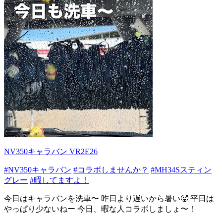
NV350キャラバン VR2E26
#NV350キャラバン
#コラボしませんか？
#MH34Sスティン
グレー
#暇してますよ！
今日はキャラバンを洗車〜 昨日より遅いから暑い🥵 平日は
やっぱり少ないねー 今日、暇な人コラボしましょ〜！