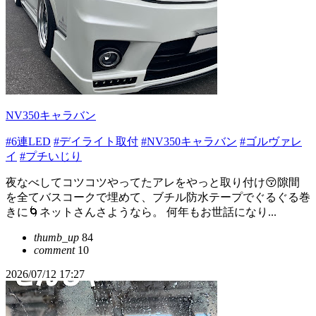
NV350キャラバン
#6連LED
#デイライト取付
#NV350キャラバン
#ゴルヴァレ
イ
#プチいじり
夜なべしてコツコツやってたアレをやっと取り付け😚隙間
を全てバスコークで埋めて、ブチル防水テープでぐるぐる巻
きに🌀ネットさんさようなら。 何年もお世話になり...
thumb_up
84
comment
10
2026/07/12 17:27