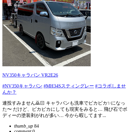
NV350キャラバン VR2E26
#NV350キャラバン
#MH34Sスティングレー
#コラボしませ
んか？
連投すみません🙇🏻 キャラバンも洗車でピカピカ✨になっ
た〜 だけど、ピカピカにしても現実をみると… 飛び石でボ
ディーの塗装剥がれが多い… 今から暇してます...
thumb_up
84
comment
0