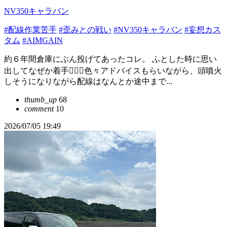
NV350キャラバン
#配線作業苦手
#歪みとの戦い
#NV350キャラバン
#妄想カス
タム
#AIMGAIN
約６年間倉庫にぶん投げてあったコレ。 ふとした時に思い
出してなぜか着手🙋🏻‍♂️色々アドバイスもらいながら、頭噴火
しそうになりながら配線はなんとか途中まで...
thumb_up
68
comment
10
2026/07/05 19:49