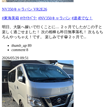
NV350キャラバン VR2E26
#東海美箱
#ｲｹｲｹﾊﾟﾜｰ
#NV350キャラバン
#達者でな！
明日、大阪へ嫁いで行くことに… ２ヶ月でしたがこの子と
楽しく過ごせました！ 次の相棒も昨日無事落札！ 次ももち
ろんやっちゃえ！です。 楽しみです😁２ヶ月で...
thumb_up
89
comment
8
2026/05/29 09:51