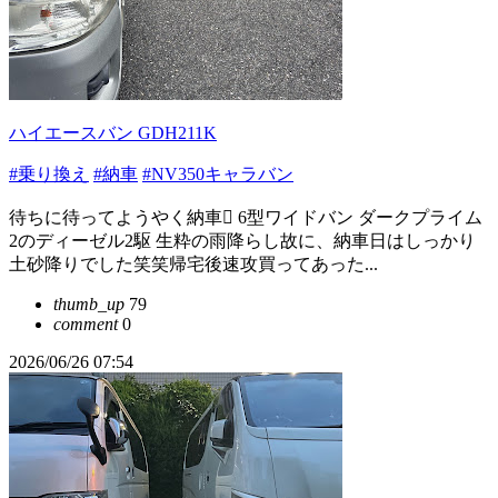
ハイエースバン GDH211K
#乗り換え
#納車
#NV350キャラバン
待ちに待ってようやく納車🫪 6型ワイドバン ダークプライム
2のディーゼル2駆 生粋の雨降らし故に、納車日はしっかり
土砂降りでした笑笑帰宅後速攻買ってあった...
thumb_up
79
comment
0
2026/06/26 07:54