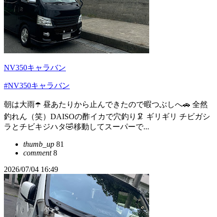
NV350キャラバン
#NV350キャラバン
朝は大雨☂️ 昼あたりから止んできたので暇つぶしへ🚗 全然
釣れん（笑）DAISOの酢イカで穴釣り🦑 ギリギリ チビガシ
ラとチビキジハタ🤣移動してスーパーで...
thumb_up
81
comment
8
2026/07/04 16:49