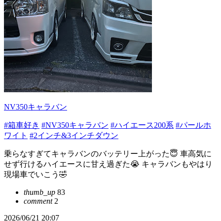
NV350キャラバン
#箱車好き
#NV350キャラバン
#ハイエース200系
#パールホ
ワイト
#2インチ&3インチダウン
乗らなすぎてキャラバンのバッテリー上がった😇 車高気に
せず行けるハイエースに甘え過ぎた😭 キャラバンもやはり
現場車でいこう🤣
thumb_up
83
comment
2
2026/06/21 20:07