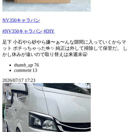
NV350キャラバン
#NV350キャラバン
#DIY
足下 小石やら砂やら嫌〜ぁ〜んな隙間に入っていくからマ
ット ポチっちゃった🤟✨ 純正は外して掃除して保管だ。 し
かし休みが遠いので取り替えは来週末🥱
thumb_up
76
comment
13
2026/07/17 17:23