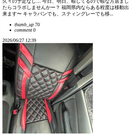
久々の予定なし… 今日、明日、暇してるので暇な方居まし
たらコラボしませんかー？ 福岡県内ならある程度は移動出
来ます〜 キャラバンでも、スティングレーでも移...
thumb_up
70
comment
0
2026/06/27 12:39