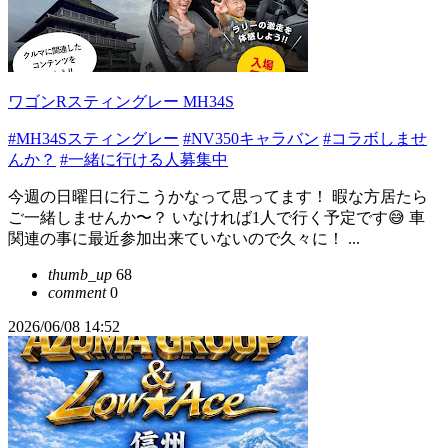
ワゴンRスティングレー MH34S
#MH34Sスティングレー
#NV350キャラバン
#コラボしませ
んか？
#一緒に行ける人募集中
今週の日曜日に行こうかなって思ってます！ 暇な方居たら
ご一緒しませんか〜？ いなければ1人で行く予定です😅 車
関連の事に最近参加出来ていないので久々に！ ...
thumb_up
68
comment
0
2026/06/08 14:52