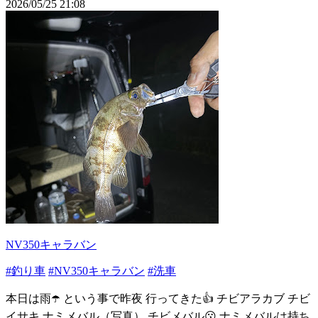
2026/05/25 21:08
NV350キャラバン
#釣り車
#NV350キャラバン
#洗車
本日は雨☂️ という事で昨夜 行ってきた👍 チビアラカブ チビ
イサキ ナミメバル（写真） チビメバル😗 ナミメバルは持ち