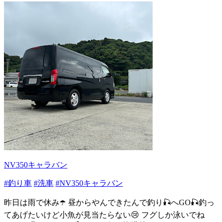
NV350キャラバン
#釣り車
#洗車
#NV350キャラバン
昨日は雨で休み☂️ 昼からやんできたんで釣り🎣へGO🎣釣っ
てあげたいけど小魚が見当たらない😢 フグしか泳いでね