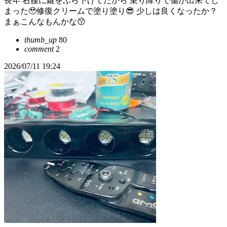
長年 右腰に鍵をぶら下げてたから 乗り降りで傷が出来てし
まった🥹修復クリームで塗り塗り😎 少しは良くなったか？
まぁこんなもんかな😙
thumb_up
80
comment
2
2026/07/11 19:24