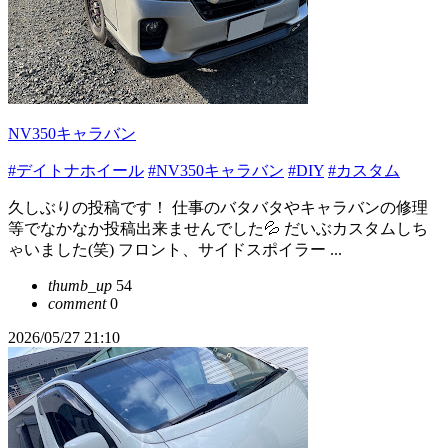
NV350キャラバン
#デイトナホイール
#NV350キャラバン
#DIY
#カスタム
久しぶりの投稿です！ 仕事のバタバタやキャラバンの修理
等でなかなか投稿出来ませんでした💦 だいぶカスタムしち
ゃいました(笑) フロント、サイドスポイラー ...
thumb_up
54
comment
0
2026/05/27 21:10