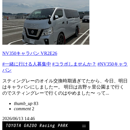
NV350キャラバン VR2E26
#一緒に行ける人募集中
#コラボしませんか？
#NV350キャラ
バン
スティングレーのオイル交換時期過ぎてたから、今日、明日
はキャラバンにしましたー。 明日は吉野ヶ里公園まで行く
のでスティングレーで行くのはやめました〜 って...
thumb_up
83
comment
2
2026/06/13 14:46