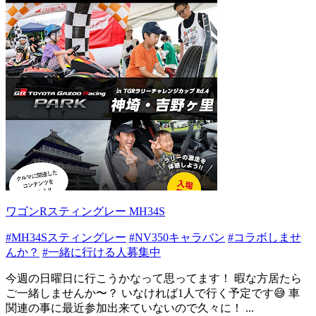
ワゴンRスティングレー MH34S
#MH34Sスティングレー
#NV350キャラバン
#コラボしませ
んか？
#一緒に行ける人募集中
今週の日曜日に行こうかなって思ってます！ 暇な方居たら
ご一緒しませんか〜？ いなければ1人で行く予定です😅 車
関連の事に最近参加出来ていないので久々に！ ...