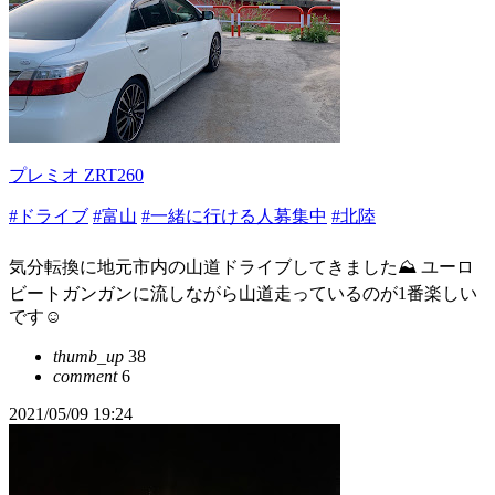
プレミオ ZRT260
#ドライブ
#富山
#一緒に行ける人募集中
#北陸
気分転換に地元市内の山道ドライブしてきました⛰ ユーロ
ビートガンガンに流しながら山道走っているのが1番楽しい
です☺️
thumb_up
38
comment
6
2021/05/09 19:24