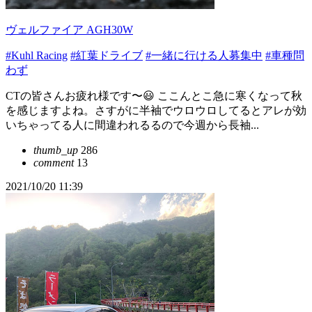
ヴェルファイア AGH30W
#Kuhl Racing
#紅葉ドライブ
#一緒に行ける人募集中
#車種問
わず
CTの皆さんお疲れ様です〜😃 ここんとこ急に寒くなって秋
を感じますよね。さすがに半袖でウロウロしてるとアレが効
いちゃってる人に間違われるるので今週から長袖...
thumb_up
286
comment
13
2021/10/20 11:39