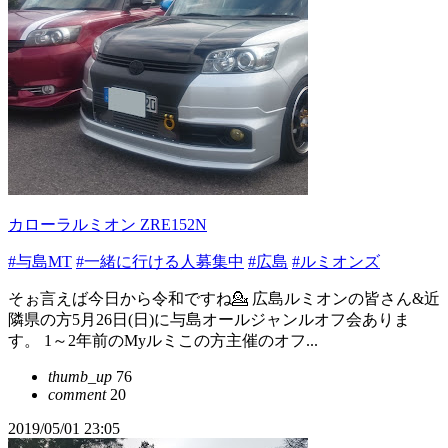
カローラルミオン ZRE152N
#与島MT
#一緒に行ける人募集中
#広島
#ルミオンズ
そぉ言えば今日から令和ですね💁 広島ルミオンの皆さん&近
隣県の方5月26日(日)に与島オールジャンルオフ会ありま
す。 1～2年前のMyルミこの方主催のオフ...
thumb_up
76
comment
20
2019/05/01 23:05