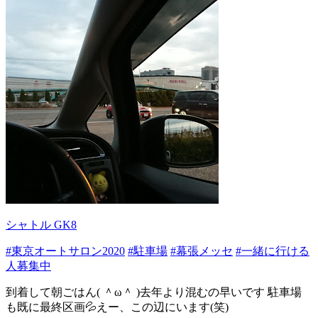
シャトル GK8
#東京オートサロン2020
#駐車場
#幕張メッセ
#一緒に行ける
人募集中
到着して朝ごはん( ＾ω＾ )去年より混むの早いです 駐車場
も既に最終区画💦えー、この辺にいます(笑)