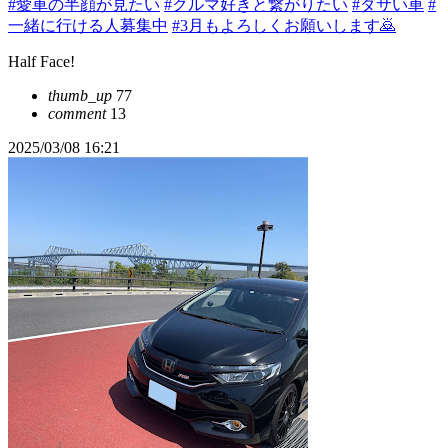
#愛車の半顔が見たい
#クルマ好きと繋がりたい
#ダサい車
#
一緒に行ける人募集中
#3月もよろしくお願いします🙇
Half Face!
thumb_up
77
comment
13
2025/03/08 16:21