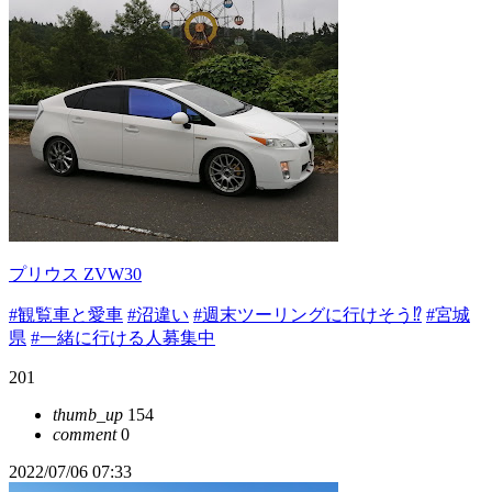
プリウス ZVW30
#観覧車と愛車
#沼違い
#週末ツーリングに行けそう⁉️
#宮城
県
#一緒に行ける人募集中
201
thumb_up
154
comment
0
2022/07/06 07:33