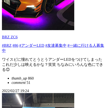
BRZ ZC6
#BRZ
#86
#アンダーLED
#友達募集中
#一緒に行ける人募集
中
ワイスピに憧れてとうとうアンダーLEDをつけてしまった
これだ少しは映えるかな？笑笑 ちなみにいろんな色にでき
る😊
thumb_up
860
comment
51
2022/02/27 19:24