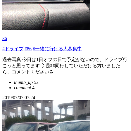
86
#ドライブ
#86
#一緒に行ける人募集中
過去写真 今日は1日オフの日で予定がないので、ドライブ行
こうと思ってます💨 是非同行していただける方いました
ら、コメントください📝
thumb_up
52
comment
4
2019/07/07 07:24