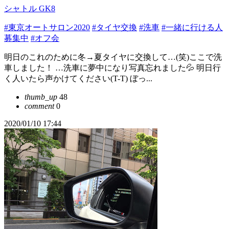
シャトル GK8
#東京オートサロン2020
#タイヤ交換
#洗車
#一緒に行ける人
募集中
#オフ会
明日のこれのために冬→夏タイヤに交換して…(笑)ここで洗
車しました！ …洗車に夢中になり写真忘れました💦 明日行
く人いたら声かけてください(T-T) ぼっ...
thumb_up
48
comment
0
2020/01/10 17:44