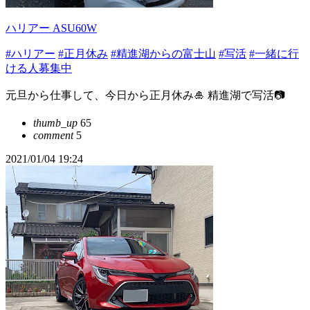
ハリアー ASU60W
#ハリアー
#正月休み
#精進湖からの富士山
#写活
#一緒に行
ける人募集中
元旦から仕事して、今日から正月休み🎍 精進湖で写活📷
thumb_up
65
comment
5
2021/01/04 19:24