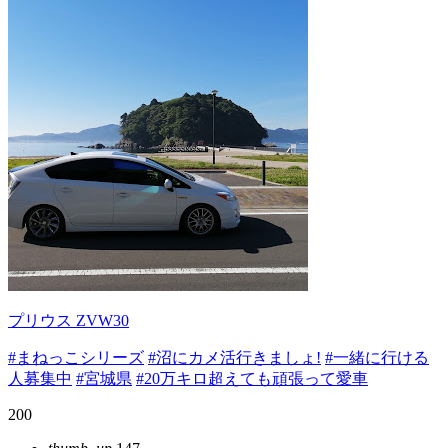
プリウス ZVW30
#まねっこシリーズ
#沼にカメ活行きましょ!
#一緒に行ける
人募集中
#宮城県
#20万キロ超えても頑張って愛車
200