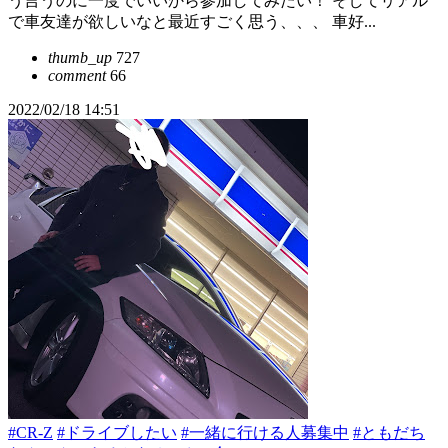
う言うのに一度でいいから参加してみたい！ そしてリアル
で車友達が欲しいなと最近すごく思う、、、 車好...
thumb_up
727
comment
66
2022/02/18 14:51
#CR-Z
#ドライブしたい
#一緒に行ける人募集中
#ともだち