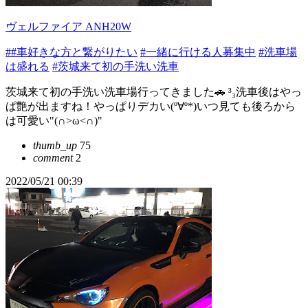
ヴェルファイア ANH20W
##車好きな方と繋がりたい
#一緒に行ける人募集中
#洗車場
は盛れる
#茨城来て初の手洗い洗車
茨城来て初の手洗い洗車場行ってきました🚗 ³₃洗車後はやっ
ぱ艶が出ますね！やっぱりデカい(º∀º*)いつ見ても後ろから
は可愛い"(∩>ω<∩)"
thumb_up
75
comment
2
2022/05/21 00:39