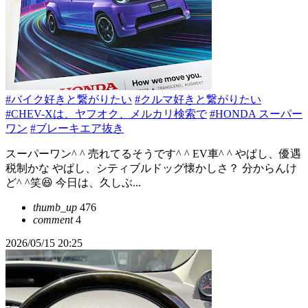
#バイク好きと繋がりたい
#クルマ好きと繋がりたい
#CHEV-Xは、ヤフオク、メルカリ検索で
#HONDA スーパー
ワン
#ブレーキエア抜き
スーパーワン^ ^ 売れてるそうです^ ^ EV車^ ^ やぱし、優遇
税制かな やぱし、シティブルドッグ懐かしさ？ 分からんけ
ど^ ^笑😆 今日は、久しぶ...
thumb_up
476
comment
4
2026/05/15 20:25