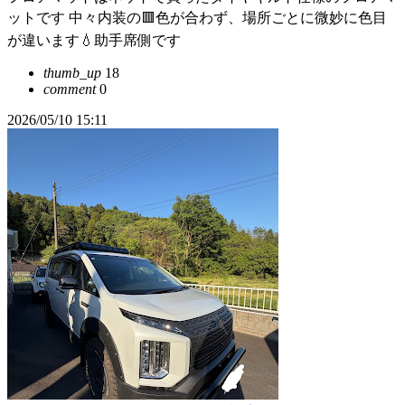
ットです 中々内装の🟥色が合わず、場所ごとに微妙に色目
が違います💧助手席側です
thumb_up
18
comment
0
2026/05/10 15:11