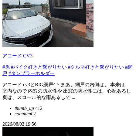
アコード CV3
#孫
#バイク好きと繋がりたい
#クルマ好きと繋がりたい
#網
戸
#タンブラーホルダー
アコード cv3とBIG網戸^ ^ まあ、網戸の内側は、 本来は、
室内なので 内窓の防水性や 出窓の防水性には、心配あるし
夏は、スコール的な雨あるしで ...
thumb_up
412
comment
2
2026/08/03 19:56