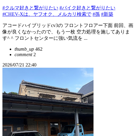
#クルマ好きと繋がりたい
#バイク好きと繋がりたい
#CHEV-Xは、ヤフオク、メルカリ検索で
#孫
#新築
アコードハイブリッドcv3の フロントフロアー下面 前回、画
像が良くなかったので、もう一枚 空力処理を施してありま
す^ ^ フロントセンターに強い気流を ...
thumb_up
462
comment
2
2026/07/21 22:40