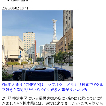
comment
0
2026/08/02 18:41
#日本大通り
#CHEV-Xは、ヤフオク、メルカリ検索で
#クル
マ好きと繋がりたい
#バイク好きと繋がりたい
#孫
2年弱 横浜中区にいる長男夫婦の所に 孫のにじ君に会いに行
きました^ ^ 栃木県には、遊びに来てましたが こちら側から