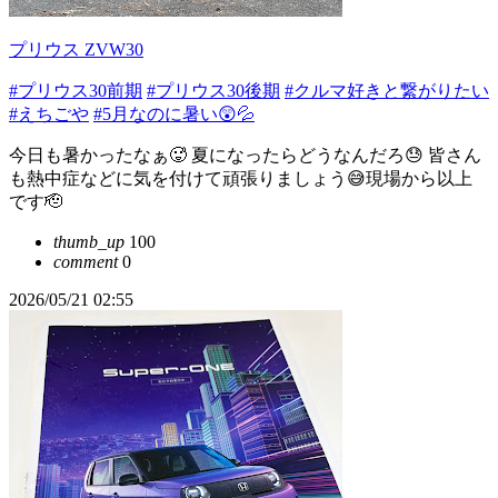
プリウス ZVW30
#プリウス30前期
#プリウス30後期
#クルマ好きと繋がりたい
#えちごや
#5月なのに暑い😲💦
今日も暑かったなぁ🥵 夏になったらどうなんだろ😓 皆さん
も熱中症などに気を付けて頑張りましょう😅現場から以上
です🫡
thumb_up
100
comment
0
2026/05/21 02:55