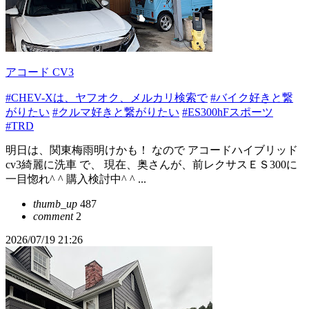
アコード CV3
#CHEV-Xは、ヤフオク、メルカリ検索で
#バイク好きと繋
がりたい
#クルマ好きと繋がりたい
#ES300hFスポーツ
#TRD
明日は、関東梅雨明けかも！ なので アコードハイブリッド
cv3綺麗に洗車 で、 現在、奥さんが、前レクサスＥＳ300に
一目惚れ^ ^ 購入検討中^ ^ ...
thumb_up
487
comment
2
2026/07/19 21:26