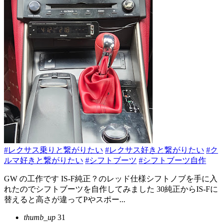
#レクサス乗りと繋がりたい
#レクサス好きと繋がりたい
#ク
ルマ好きと繋がりたい
#シフトブーツ
#シフトブーツ自作
GW の工作です IS-F純正？のレッド仕様シフトノブを手に入
れたのでシフトブーツを自作してみました 30純正からIS-Fに
替えると高さが違ってPやスポー...
thumb_up
31