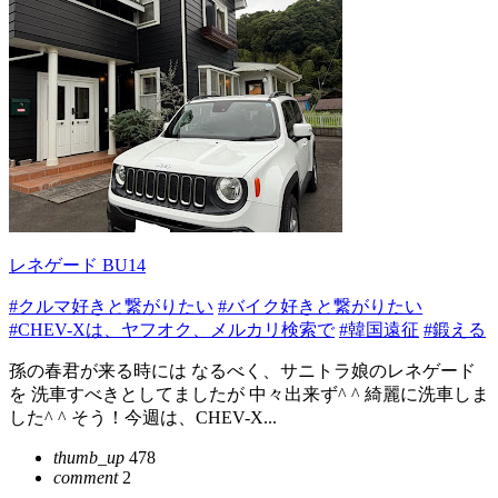
レネゲード BU14
#クルマ好きと繋がりたい
#バイク好きと繋がりたい
#CHEV-Xは、ヤフオク、メルカリ検索で
#韓国遠征
#鍛える
孫の春君が来る時には なるべく、サニトラ娘のレネゲード
を 洗車すべきとしてましたが 中々出来ず^ ^ 綺麗に洗車しま
した^ ^ そう！今週は、CHEV-X...
thumb_up
478
comment
2