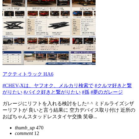
アクティトラック HA6
#CHEV-Xは、ヤフオク、メルカリ検索で
#クルマ好きと繋
がりたい
#バイク好きと繋がりたい
#孫
#夢のガレージ
ガレージにリフトを入れる検討をした^ ^ ミドルライズシザ
ーリフトが 良いと言う結果に 空力デバイス取り付け 近所の
おばちゃんスタッドレスタイヤ交換 笑😆...
thumb_up
470
comment
12