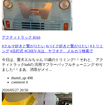
アクティトラック HA6
#クルマ好きと繋がりたい
#バイク好きと繋がりたい
#トリミ
ング
#点灯式
#CHEV-Xは、ヤフオク、メルカリ検索で
今日は、愛犬エルちゃん 15歳のトリミング^ ^ それと、 アク
ティトラックha6の 汎用マフラーバッフルチューニング やり
ました^ ^ まあ、消音がメイ...
thumb_up
498
comment
4
2026/05/27 20:50