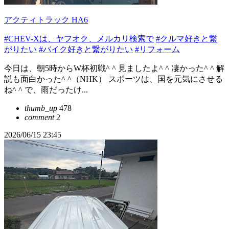
アクティトラック HA6
#CHEV-Xは、ヤフオク、メルカリ検索で
#クルマ好きと繋
がりたい
#バイク好きと繋がりたい
#リフォーム
今日は、朝5時からW杯初戦^ ^ 見ましたよ^ ^ 凄かった^ ^ 解
説も面白かった^ ^（NHK） スポーツは、国を元気にさせる
ね^ ^ で、雨だったけ...
thumb_up
478
comment
2
2026/06/15 23:45