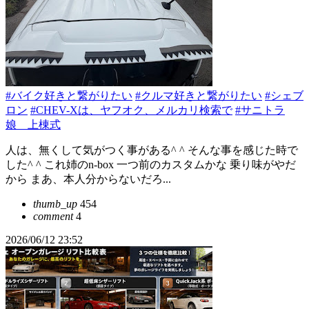
#バイク好きと繋がりたい
#クルマ好きと繋がりたい
#シェブ
ロン
#CHEV-Xは、ヤフオク、メルカリ検索で
#サニトラ
娘 上棟式
人は、無くして気がつく事がある^ ^ そんな事を感じた時で
した^ ^ これ姉のn-box 一つ前のカスタムかな 乗り味がやだ
から まあ、本人分からないだろ...
thumb_up
454
comment
4
2026/06/12 23:52