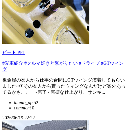
ビート PP1
#愛車紹介
#クルマ好きと繋がりたい
#ドライブ
#GTウィン
グ
板金屋の友人から仕事の合間にGTウィング装着してもらい
ました~👏その友人から貰ったウィングなんだけど案外あっ
てるかも、、、~完了~ 完璧な仕上がり、サンキ...
thumb_up
52
comment
0
2026/06/19 22:22