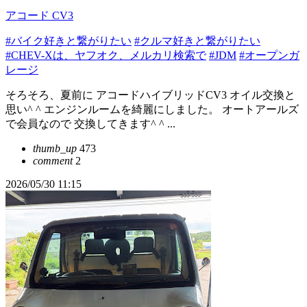
アコード CV3
#バイク好きと繋がりたい
#クルマ好きと繋がりたい
#CHEV-Xは、ヤフオク、メルカリ検索で
#JDM
#オープンガ
レージ
そろそろ、夏前に アコードハイブリッドCV3 オイル交換と
思い^ ^ エンジンルームを綺麗にしました。 オートアールズ
で会員なので 交換してきます^ ^ ...
thumb_up
473
comment
2
2026/05/30 11:15