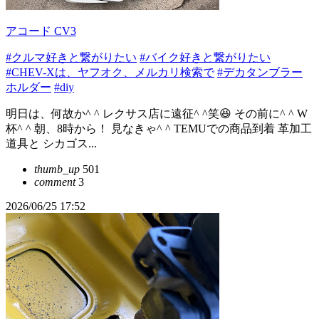
アコード CV3
#クルマ好きと繋がりたい
#バイク好きと繋がりたい
#CHEV-Xは、ヤフオク、メルカリ検索で
#デカタンブラー
ホルダー
#diy
明日は、何故か^ ^ レクサス店に遠征^ ^笑😆 その前に^ ^ W
杯^ ^ 朝、8時から！ 見なきゃ^ ^ TEMUでの商品到着 革加工
道具と シカゴス...
thumb_up
501
comment
3
2026/06/25 17:52