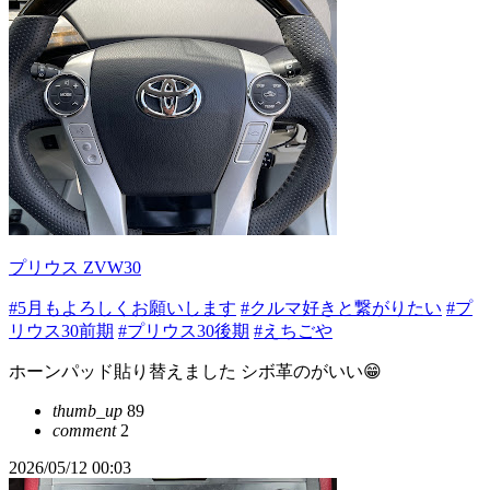
プリウス ZVW30
#5月もよろしくお願いします
#クルマ好きと繋がりたい
#プ
リウス30前期
#プリウス30後期
#えちごや
ホーンパッド貼り替えました シボ革のがいい😁
thumb_up
89
comment
2
2026/05/12 00:03