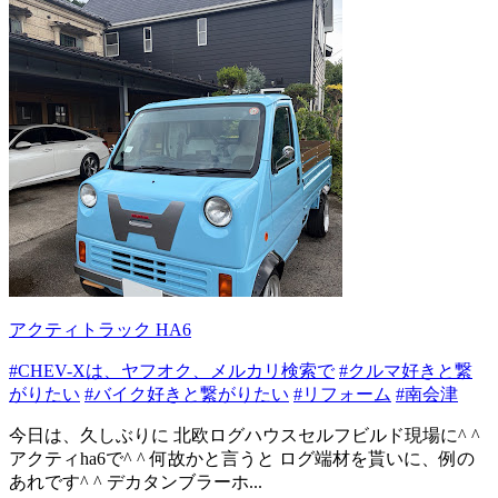
アクティトラック HA6
#CHEV-Xは、ヤフオク、メルカリ検索で
#クルマ好きと繋
がりたい
#バイク好きと繋がりたい
#リフォーム
#南会津
今日は、久しぶりに 北欧ログハウスセルフビルド現場に^ ^
アクティha6で^ ^ 何故かと言うと ログ端材を貰いに、例の
あれです^ ^ デカタンブラーホ...