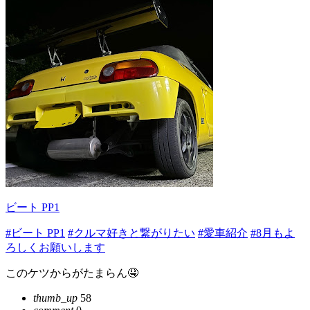
ビート PP1
#ビート PP1
#クルマ好きと繋がりたい
#愛車紹介
#8月もよ
ろしくお願いします
このケツからがたまらん🤤
thumb_up
58