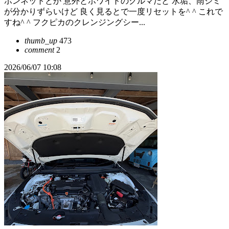
ボンネットとか 意外とホワイトのクルマだと 水垢、雨ジミ
が分かりずらいけど 良く見るとで一度リセットを^ ^ これで
すね^ ^ フクピカのクレンジングシー...
thumb_up
473
comment
2
2026/06/07 10:08