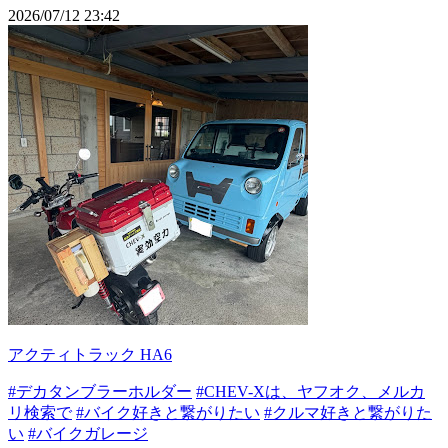
2026/07/12 23:42
アクティトラック HA6
#デカタンブラーホルダー
#CHEV-Xは、ヤフオク、メルカ
リ検索で
#バイク好きと繋がりたい
#クルマ好きと繋がりた
い
#バイクガレージ