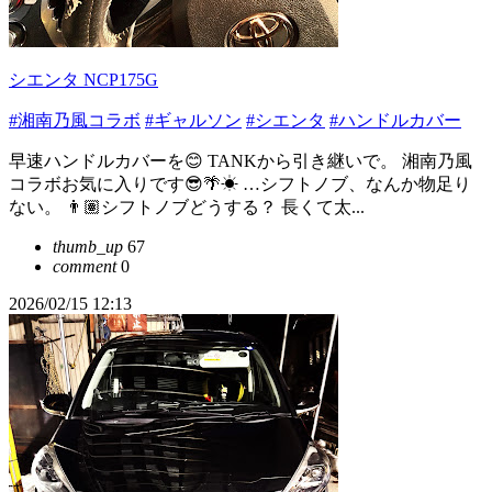
シエンタ NCP175G
#湘南乃風コラボ
#ギャルソン
#シエンタ
#ハンドルカバー
早速ハンドルカバーを😊 TANKから引き継いで。 湘南乃風
コラボお気に入りです😎🌴☀ …シフトノブ、なんか物足り
ない。 👨🏽シフトノブどうする？ 長くて太...
thumb_up
67
comment
0
2026/02/15 12:13