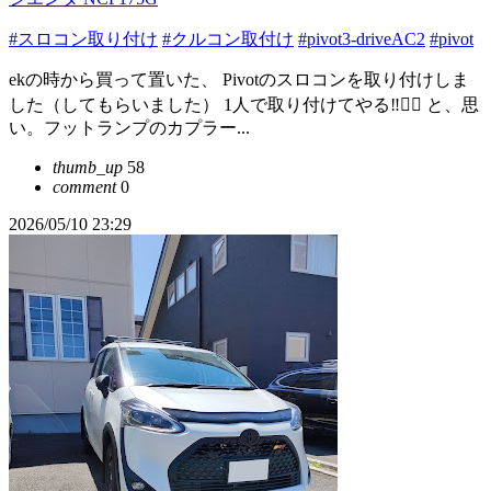
#スロコン取り付け
#クルコン取付け
#pivot3-driveAC2
#pivot
ekの時から買って置いた、 Pivotのスロコンを取り付けしま
した（してもらいました） 1人で取り付けてやる‼︎❤️‍🔥 と、思
い。フットランプのカプラー...
thumb_up
58
comment
0
2026/05/10 23:29