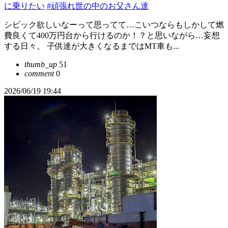
に乗りたい
#頑張れ世の中のお父さん達
シビック欲しいなーって思ってて…こいつならもしかして燃
費良くて400万円台から行けるのか！？と思いながら…妄想
する日々。 子供達が大きくなるまではMT車も...
thumb_up
51
comment
0
2026/06/19 19:44