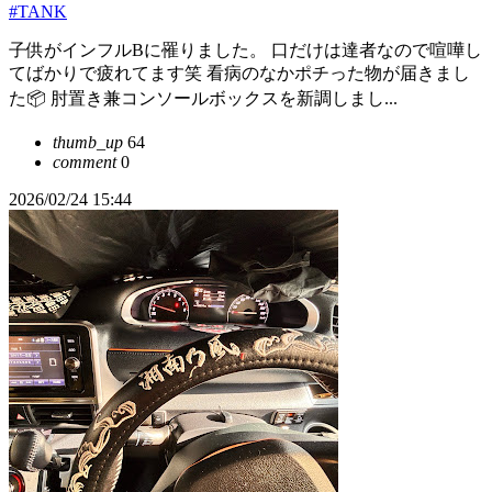
#TANK
子供がインフルBに罹りました。 口だけは達者なので喧嘩し
てばかりで疲れてます笑 看病のなかポチった物が届きまし
た📦 肘置き兼コンソールボックスを新調しまし...
thumb_up
64
comment
0
2026/02/24 15:44