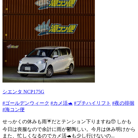
シエンタ NCP175G
#ゴールデンウィーク
#カメ活🐢
#プチハイリフト
#夜の徘徊
#海コン便
せっかくの休みも雨☔️だとテンション下りますね🥺 しかも
今日は喪服なので余計に雨が鬱陶しい。今月は休み明けから
また、忙しくなるのでカメ活🐢も少し行けないの...