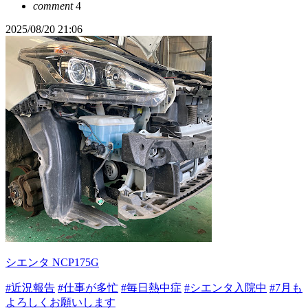
comment
4
2025/08/20 21:06
シエンタ NCP175G
#近況報告
#仕事が多忙
#毎日熱中症
#シエンタ入院中
#7月も
よろしくお願いします