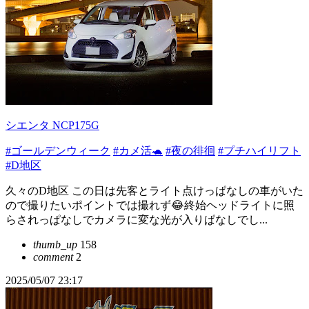
シエンタ NCP175G
#ゴールデンウィーク
#カメ活🐢
#夜の徘徊
#プチハイリフト
#D地区
久々のD地区 この日は先客とライト点けっぱなしの車がいた
ので撮りたいポイントでは撮れず😂終始ヘッドライトに照
らされっぱなしでカメラに変な光が入りぱなしでし...
thumb_up
158
comment
2
2025/05/07 23:17