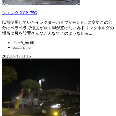
シエンタ NCP175G
以前使用していたイレクターパイプからG-Funに変更この部
分はペラペラで強度が弱く脚が置けない為ドリンクホルダの
場所に脚を設置そんなこんなでこのような組み...
thumb_up
60
comment
0
2025/07/17 11:15