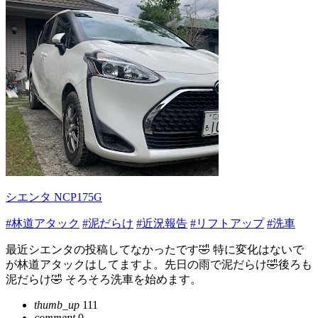
シエンタ NCP175G
#林道アタック
#泥だらけ
#近況報告
#リフトアップ
#洗車
最近シエンタの投稿してなかったです🤣 特に変化はないで
が林道アタックはしてますよ。先日の雨で泥だらけ🤣後ろも
泥だらけ🤣 そろそろ洗車を始めます。
thumb_up
111
comment
0