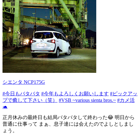
シエンタ NCP175G
#今日もバタバタ
#今年もよろしくお願いします
#ピックアッ
プで癒して下さい（笑）
#VSB ~various sienta bros.~
#カメ活
🐢
正月休みの最終日も結局バタバタして終わった😂 明日から
普通に仕事って まぁ、息子達には会えたのでよしとしまし
ょう。