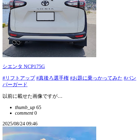
シエンタ NCP175G
#リフトアップ
#真後ろ選手権
#お題に乗っかってみた
#バン
パーガード
以前に載せた画像ですが…
thumb_up
65
comment
0
2025/08/24 09:46