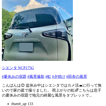
シエンタ NCP175G
#夏休みの宿題
#風景撮影
#虹
#夕焼け
#田舎の風景
こんばんは😊 盆休み中はシエンタではカメ活🐢に行って無
いので家の庭で撮りました。 雨上がりの虹🌈こちらは息子
の夏休みの宿題で地元の綺麗な風景をタブレットで...
thumb_up
133