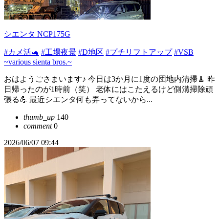
シエンタ NCP175G
#カメ活🐢
#工場夜景
#D地区
#プチリフトアップ
#VSB
~various sienta bros.~
おはようごさまいます♪ 今日は3か月に1度の団地内清掃🧹 昨
日帰ったのが1時前（笑） 老体にはこたえるけど側溝掃除頑
張る💪 最近シエンタ何も弄ってないから...
thumb_up
140
comment
0
2026/06/07 09:44