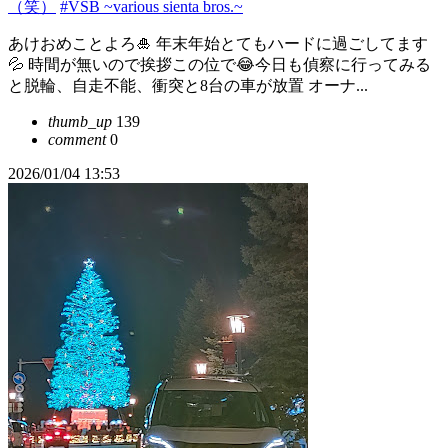
（笑）
#VSB ~various sienta bros.~
あけおめことよろ🎍 年末年始とてもハードに過ごしてます
💦 時間が無いので挨拶この位で😂今日も偵察に行ってみる
と脱輪、自走不能、衝突と8台の車が放置 オーナ...
thumb_up
139
comment
0
2026/01/04 13:53