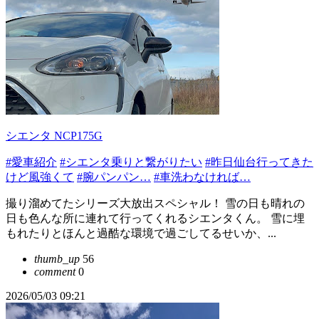
シエンタ NCP175G
#愛車紹介
#シエンタ乗りと繋がりたい
#昨日仙台行ってきた
けど風強くて
#腕パンパン…
#車洗わなければ…
撮り溜めてたシリーズ大放出スペシャル！ 雪の日も晴れの
日も色んな所に連れて行ってくれるシエンタくん。 雪に埋
もれたりとほんと過酷な環境で過ごしてるせいか、...
thumb_up
56
comment
0
2026/05/03 09:21