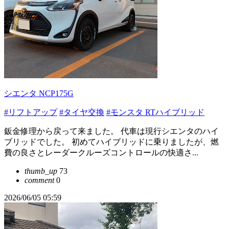
シエンタ NCP175G
#リフトアップ
#タイヤ交換
#モンスタ RTハイブリッド
鈑金修理から戻って来ました。 代車は現行シエンタのハイ
ブリッドでした。 初めてハイブリッドに乗りましたが、燃
費の良さとレーダークルーズコントロールの快適さ...
thumb_up
73
comment
0
2026/06/05 05:59