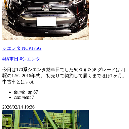
シエンタ NCP175G
#納車日
#シエンタ
今日は170系シエンタ納車日でした٩( ᐛ )( ᐖ )۶ グレードは四
駆の1.5G 2016年式。 初売りで契約して届くまでほぼ1ヶ月。
中古車とはいえ...
thumb_up
67
comment
7
2026/02/14 19:36