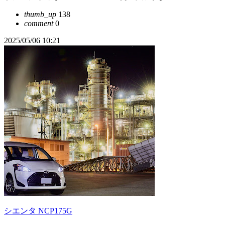
thumb_up
138
comment
0
2025/05/06 10:21
シエンタ NCP175G