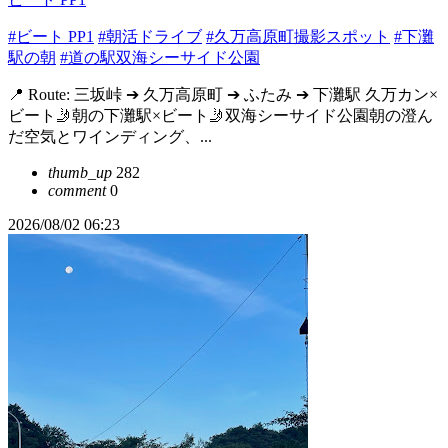
#ビート PP1
#朝活ドライブ
#久万高原町撮影スポット
#下灘
駅の朝
#道の駅双海シーサイド公園
📍 Route: 三坂峠 ➔ 久万高原町 ➔ ふたみ ➔ 下灘駅 久万カン×
ビート🤳朝の下灘駅×ビート🤳双海シーサイド公園朝の澄ん
だ空気とワインディング、...
thumb_up
282
comment
0
2026/08/02 06:23