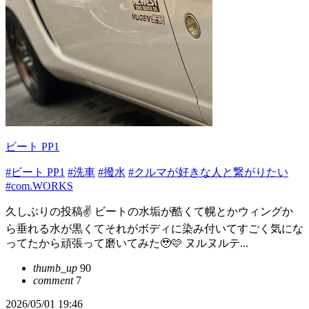
ビート PP1
#ビート PP1
#洗車
#撥水
#クルマが好きな人と繋がりたい
#com.WORKS
久しぶりの投稿✌️ ビートの水垢が酷くて幌とかウィングか
ら垂れる水が黒くてそれがボディに染み付いてすごく気にな
ってたから頑張って磨いてみた🥹🩷 ヌルヌルテ...
thumb_up
90
comment
7
2026/05/01 19:46