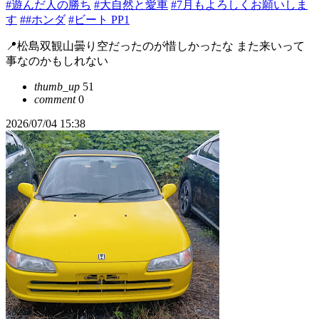
#遊んだ人の勝ち
#大自然と愛車
#7月もよろしくお願いしま
す
##ホンダ
#ビート PP1
📍松島双観山曇り空だったのが惜しかったな また来いって
事なのかもしれない
thumb_up
51
comment
0
2026/07/04 15:38