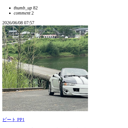
thumb_up
82
comment
2
2026/06/08 07:57
ビート PP1