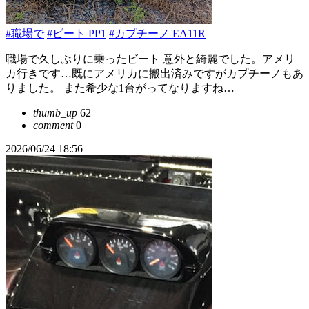
#職場で
#ビート PP1
#カプチーノ EA11R
職場で久しぶりに乗ったビート 意外と綺麗でした。アメリ
カ行きです…既にアメリカに搬出済みですがカプチーノもあ
りました。 また希少な1台がってなりますね…
thumb_up
62
comment
0
2026/06/24 18:56