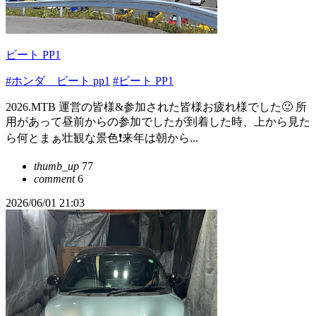
ビート PP1
#ホンダ ビート pp1
#ビート PP1
2026.MTB 運営の皆様&参加された皆様お疲れ様でした🙂 所
用があって昼前からの参加でしたが到着した時、上から見た
ら何とまぁ壮観な景色❗️来年は朝から...
thumb_up
77
comment
6
2026/06/01 21:03