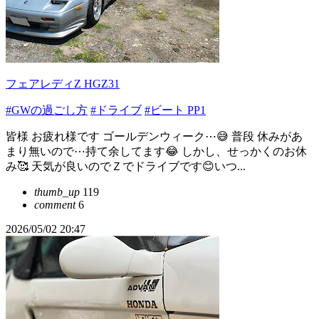
フェアレディZ HGZ31
#GWの過ごし方
#ドライブ
#ビート PP1
皆様 お疲れ様です ゴールデンウィーク⋯😅 普段 休みがあ
まり無いので⋯持て余してます😂 しかし、せっかくのお休
み🥰 天気が良いのでＺでドライブです😊いつ...
thumb_up
119
comment
6
2026/05/02 20:47