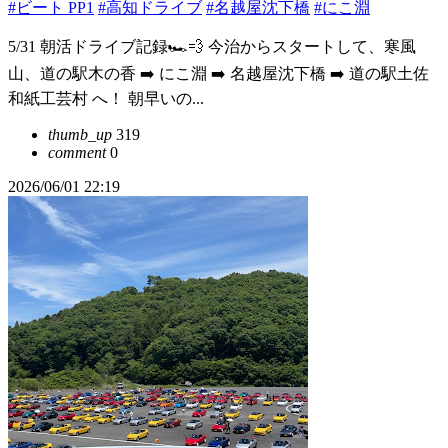
#ビート PP1
#高知ドライブ
#名越屋沈下橋
#にこ淵
5/31 朝活ドライブ記録🏎️💨 今治からスタートして、寒風
山、道の駅木の香 ➡️ にこ淵 ➡️ 名越屋沈下橋 ➡️ 道の駅土佐
和紙工芸村 へ！ 朝早いの...
thumb_up
319
comment
0
2026/06/01 22:19