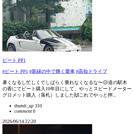
ビート PP1
#ビート PP1
#新緑の中で輝く愛車
#高知ドライブ
暑くなるし忙しくてしばらく乗れなくなるな〜😥道の駅木
の香にてビート購入10年目にして、やっとスピードメーター
グロメット購入（落札）しました🙌これでやっと押...
thumb_up
310
comment
0
2026/06/14 22:20