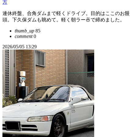
方
連休終盤、合角ダムまで軽くドライブ。目的はここのお饅
頭。下久保ダムも眺めて。軽く朝ラー🍜で締めました。
thumb_up
85
comment
0
2026/05/05 13:29