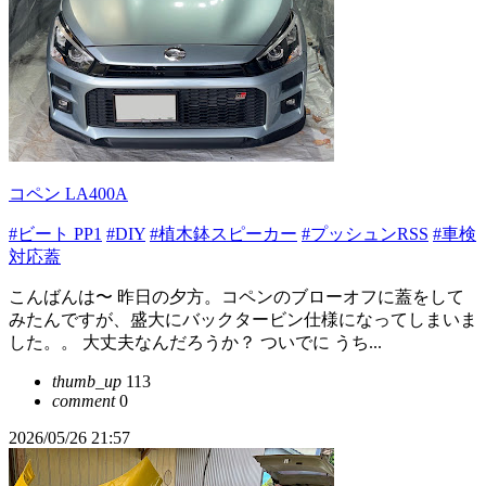
コペン LA400A
#ビート PP1
#DIY
#植木鉢スピーカー
#プッシュンRSS
#車検
対応蓋
こんばんは〜 昨日の夕方。コペンのブローオフに蓋をして
みたんですが、盛大にバックタービン仕様になってしまいま
した。。 大丈夫なんだろうか？ ついでに うち...
thumb_up
113
comment
0
2026/05/26 21:57