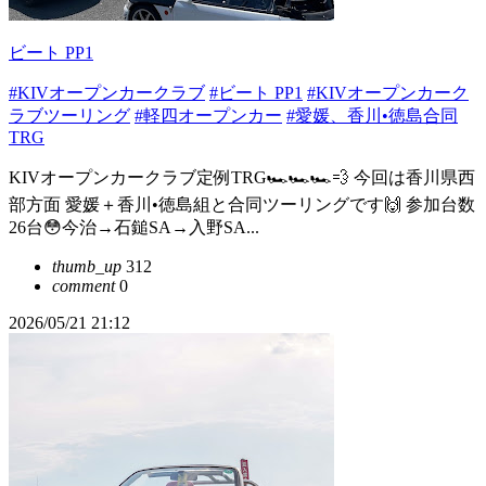
ビート PP1
#KIVオープンカークラブ
#ビート PP1
#KIVオープンカーク
ラブツーリング
#軽四オープンカー
#愛媛、香川•徳島合同
TRG
KIVオープンカークラブ定例TRG🏎️🏎️🏎️💨 今回は香川県西
部方面 愛媛＋香川•徳島組と合同ツーリングです🙌 参加台数
26台😳今治→石鎚SA→入野SA...
thumb_up
312
comment
0
2026/05/21 21:12