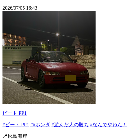
2026/07/05 16:43
ビート PP1
#ビート PP1
##ホンダ
#遊んだ人の勝ち
#なんでやねん！
📍松島海岸