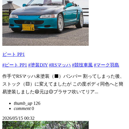
ビート PP1
#ビート PP1
#塗装DIY
#RSマッハ
#競技車風
#マーク羽島
作手でRSマッハ未塗装（⬛️）バンパー 割ってしまった後、
ストック（🟨）に変えてましたが この度ボディ同色へと簡
易塗装しました😄元は🟡プラサフ吹いてリア...
thumb_up
126
comment
0
2026/05/15 00:32