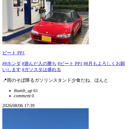
ビート PP1
##ホンダ
#遊んだ人の勝ち
#ビート PP1
#8月もよろしくお願
いします
#ガソスタは盛れる
📍雨のそぼ降るガソリンスタンド少食だね、ほんと
thumb_up
61
comment
0
2026/08/06 17:39