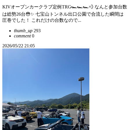
KIVオープンカークラブ定例TRG🏎️🏎️🏎️💨 なんと参加台数
は総勢26台😳✨ 七宝山トンネル出口公園で合流した瞬間は
圧巻でした！ これだけの台数なので...
thumb_up
293
comment
0
2026/05/22 21:05