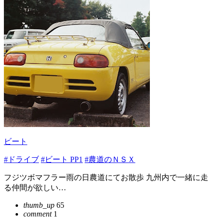
ビート
#ドライブ
#ビート PP1
#農道のＮＳＸ
フジツボマフラー雨の日農道にてお散歩 九州内で一緒に走
る仲間が欲しい…
thumb_up
65
comment
1