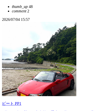
thumb_up
48
comment
2
2026/07/04 15:57
ビート PP1