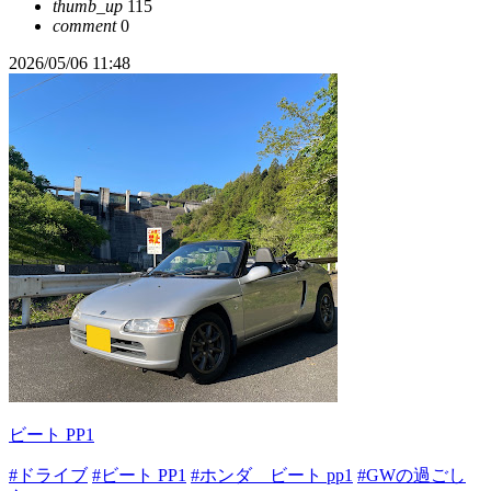
thumb_up
115
comment
0
2026/05/06 11:48
ビート PP1
#ドライブ
#ビート PP1
#ホンダ ビート pp1
#GWの過ごし