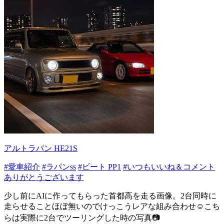
アルトラパン HE21S
#愛車紹介
#ラパンss
#ビート PP1
#いつもいいね＆コメント
ありがとうございます
少し前にAIに作ってもらった首都高を走る画像。2台同時に
走らせることほぼ無いのでけっこうレアな組み合わせ☺️こち
らは実際に2台でツーリングした時の写真📷