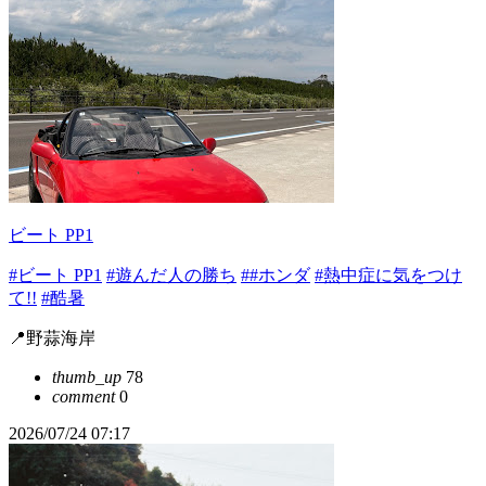
ビート PP1
#ビート PP1
#遊んだ人の勝ち
##ホンダ
#熱中症に気をつけ
て!!
#酷暑
📍野蒜海岸
thumb_up
78
comment
0
2026/07/24 07:17