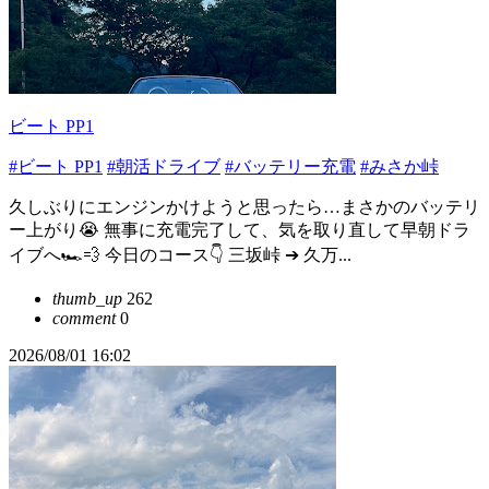
ビート PP1
#ビート PP1
#朝活ドライブ
#バッテリー充電
#みさか峠
久しぶりにエンジンかけようと思ったら…まさかのバッテリ
ー上がり😭 無事に充電完了して、気を取り直して早朝ドラ
イブへ🏎️💨 今日のコース👇 三坂峠 ➔ 久万...
thumb_up
262
comment
0
2026/08/01 16:02