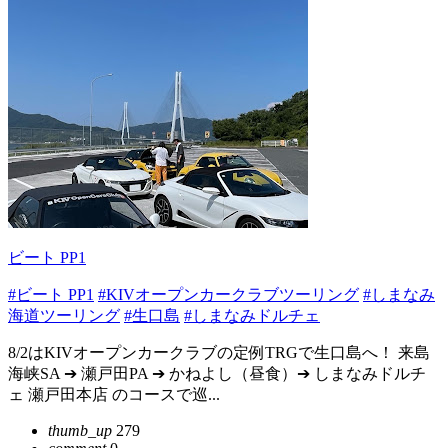
ビート PP1
#ビート PP1
#KIVオープンカークラブツーリング
#しまなみ
海道ツーリング
#生口島
#しまなみドルチェ
8/2はKIVオープンカークラブの定例TRGで生口島へ！ 来島
海峡SA ➔ 瀬戸田PA ➔ かねよし（昼食）➔ しまなみドルチ
ェ 瀬戸田本店 のコースで巡...
thumb_up
279