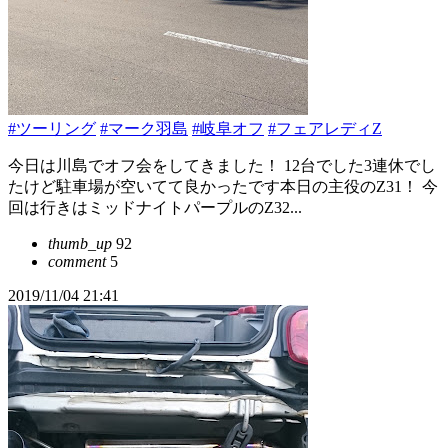
#ツーリング
#マーク羽島
#岐阜オフ
#フェアレディZ
今日は川島でオフ会をしてきました！ 12台でした3連休でし
たけど駐車場が空いてて良かったです本日の主役のZ31！ 今
回は行きはミッドナイトパープルのZ32...
thumb_up
92
comment
5
2019/11/04 21:41