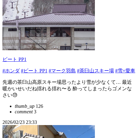
ビート PP1
#ホンダ
#ビート PP1
#マーク羽島
#茶臼山スキー場
#雪×愛車
先週の茶臼山高原スキー場思ったより雪が少なくて… 最近
暖かいせいだね揺れる揺れ〜る 酔ってしまったらゴメンな
さい😓
thumb_up
126
comment
3
2026/02/23 23:33