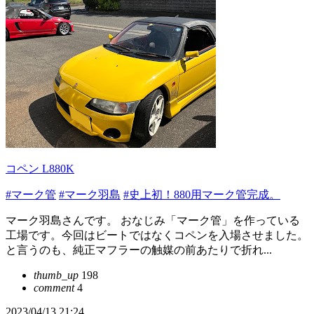
コペン L880K
#マーク管
#マーク羽島
#史上初！880用マーク管完成。
マーク羽島さんです。 おなじみ「マーク管」を作っている
工場です。今回はビートではなくコペンを入場させました。
と言うのも、純正マフラーの触媒の前あたりで折れ...
thumb_up
198
comment
4
2023/04/13 21:24