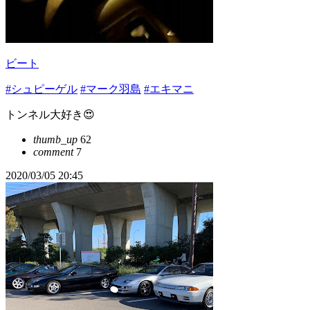
ビート
#シュピーゲル
#マーク羽島
#エキマニ
トンネル大好き😍
thumb_up
62
comment
7
2020/03/05 20:45