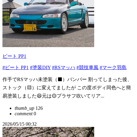
ビート PP1
#ビート PP1
#塗装DIY
#RSマッハ
#競技車風
#マーク羽島
作手でRSマッハ未塗装（⬛️）バンパー 割ってしまった後、
ストック（🟨）に変えてましたが この度ボディ同色へと簡
易塗装しました😄元は🟡プラサフ吹いてリア...
thumb_up
126
comment
0
2026/05/15 00:32