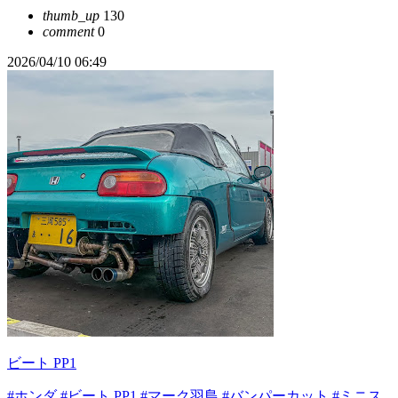
thumb_up
130
comment
0
2026/04/10 06:49
ビート PP1
#ホンダ
#ビート PP1
#マーク羽島
#バンパーカット
#ミニス