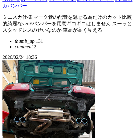
カバンパー
ミニスカ仕様 マーク管の配管を魅せる為だけのカット比較
的綺麗なver.Fバンパーを用意ギコギコはしません スーッと
スタッドレスのせいなのか 車高が高く見える
thumb_up
131
comment
2
2026/02/24 18:36