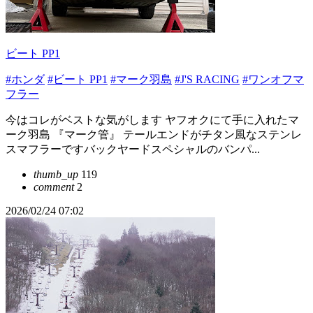
ビート PP1
#ホンダ
#ビート PP1
#マーク羽島
#J'S RACING
#ワンオフマ
フラー
今はコレがベストな気がします ヤフオクにて手に入れたマ
ーク羽島 『マーク管』 テールエンドがチタン風なステンレ
スマフラーですバックヤードスペシャルのバンパ...
thumb_up
119
comment
2
2026/02/24 07:02