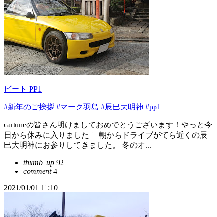
ビート PP1
#新年のご挨拶
#マーク羽島
#辰巳大明神
#pp1
cartuneの皆さん明けましておめでとうございます！やっと今
日から休みに入りました！ 朝からドライブがてら近くの辰
巳大明神にお参りしてきました。 冬のオ...
thumb_up
92
comment
4
2021/01/01 11:10