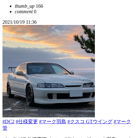
thumb_up
166
comment
0
2021/10/19 11:36
#DC2
#仕様変更
#マーク羽島
#クスコ GTウイング
#マーク
管