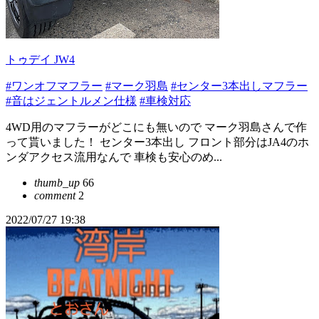
トゥデイ JW4
#ワンオフマフラー
#マーク羽島
#センター3本出しマフラー
#音はジェントルメン仕様
#車検対応
4WD用のマフラーがどこにも無いので マーク羽島さんで作
って貰いました！ センター3本出し フロント部分はJA4のホ
ンダアクセス流用なんで 車検も安心のめ...
thumb_up
66
comment
2
2022/07/27 19:38