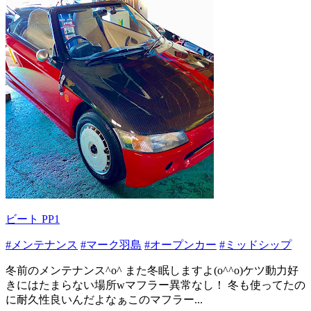
ビート PP1
#メンテナンス
#マーク羽島
#オープンカー
#ミッドシップ
冬前のメンテナンス^o^ また冬眠しますよ(o^^o)ケツ動力好
きにはたまらない場所wマフラー異常なし！ 冬も使ってたの
に耐久性良いんだよなぁこのマフラー...