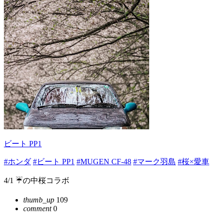
ビート PP1
#ホンダ
#ビート PP1
#MUGEN CF-48
#マーク羽島
#桜×愛車
4/1 ☔️の中桜コラボ
thumb_up
109
comment
0