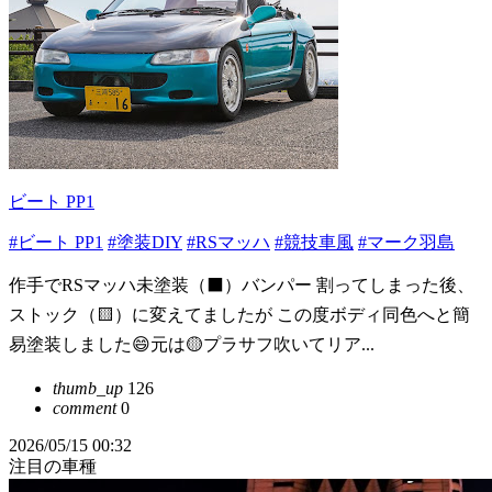
ビート PP1
#ビート PP1
#塗装DIY
#RSマッハ
#競技車風
#マーク羽島
作手でRSマッハ未塗装（⬛️）バンパー 割ってしまった後、
ストック（🟨）に変えてましたが この度ボディ同色へと簡
易塗装しました😄元は🟡プラサフ吹いてリア...
thumb_up
126
comment
0
2026/05/15 00:32
注目の車種