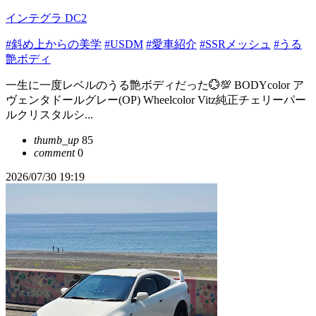
インテグラ DC2
#斜め上からの美学
#USDM
#愛車紹介
#SSRメッシュ
#うる
艶ボディ
一生に一度レベルのうる艶ボディだった💮💯 BODYcolor ア
ヴェンタドールグレー(OP) Wheelcolor Vitz純正チェリーパー
ルクリスタルシ...
thumb_up
85
comment
0
2026/07/30 19:19