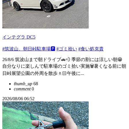
インテグラ DC5
#筑波山、朝日峠駐車場🅿️
#ゴミ拾い
#食い処克貴
26/8/6 筑波山まで朝ドライブ🚗💨 季節の割には涼しい朝😁
自分なりに楽しんで駐車場のゴミ拾い実施🗑️暑くなる前に朝
日峠展望公園の外周を散歩🚶🏻午後に...
thumb_up
68
comment
0
2026/08/06 06:52