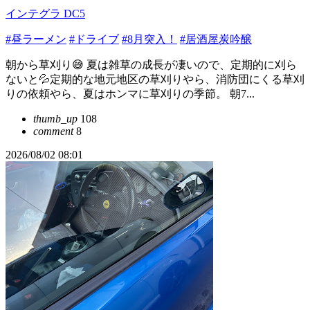
インテグラ DC5
#昼ラーメン
#ドライブ
#8月突入！
#居酒屋炭吟醸
朝から草刈り😅 夏は雑草の成長が凄いので、定期的に刈ら
ないと💦定期的な地元地区の草刈りやら、消防団にくる草刈
りの依頼やら、夏はホンマに草刈りの季節。 朝7...
thumb_up
108
comment
8
2026/08/02 08:01