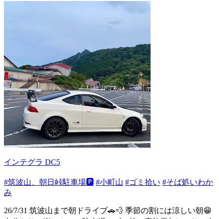
インテグラ DC5
#筑波山、朝日峠駐車場🅿️
#小町山
#ゴミ拾い
#そば処いわか
み
26/7/31 筑波山まで朝ドライブ🚗💨 季節の割には涼しい朝😁