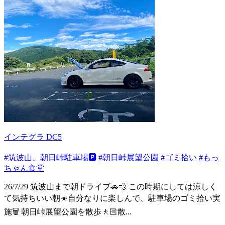
インテグラ DC5
#筑波山、朝日峠駐車場🅿️
#朝日峠展望公園
#ゴミ拾い
#もっ
ちゃん食堂
26/7/29 筑波山まで朝ドライブ🚗💨 この時期にしては涼しく
て気持ちいい朝☀️自分なりに楽しんで、駐車場のゴミ拾い実
施🗑️ 朝日峠展望公園を散歩🚶🏻散...