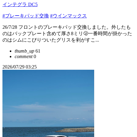
インテグラ DC5
#ブレーキパッド交換
#ウインマックス
26/7/28 フロントのブレーキパッド交換しました。外したも
のはバックプレート含めて厚さ8ミリ🫢一番時間が掛かった
のはシムにこびりついたグリスを剥がすこ...
thumb_up
61
comment
0
2026/07/29 03:25