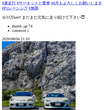
#過走行
#サーキットと愛車
#8月もよろしくお願いします
#P1レーシング
#無限
㊗️33万km‼️ まだまだ元気に走り続けて下さい😇
thumb_up
74
comment
1
2026/08/04 21:10