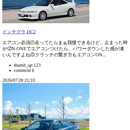
インテグラ DC2
エアコン必須🫠走ってたらまぁ我慢できるけど、止まった時
が🥵N-ONEでエアコンつけたら、パワーダウンした感が凄
いんですよね🙃クラッチの繋ぎ方もエアコンON...
thumb_up
123
comment
6
2026/07/28 21:33