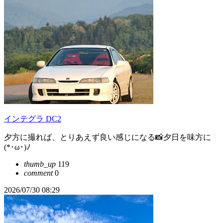
インテグラ DC2
夕方に撮れば、とりあえず良い感じになる📸夕日を味方に
(*･ω･)ﾉ
thumb_up
119
comment
0
2026/07/30 08:29