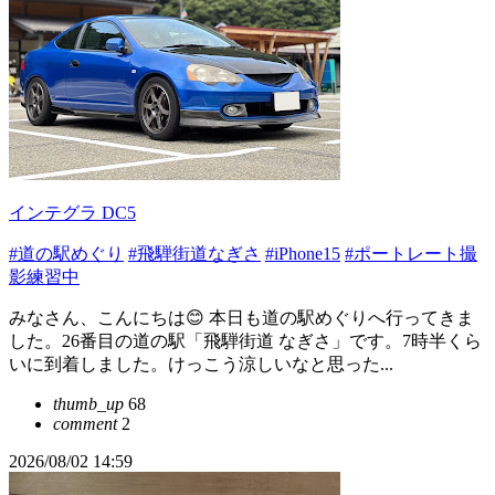
インテグラ DC5
#道の駅めぐり
#飛騨街道なぎさ
#iPhone15
#ポートレート撮
影練習中
みなさん、こんにちは😊 本日も道の駅めぐりへ行ってきま
した。26番目の道の駅「飛騨街道 なぎさ」です。7時半くら
いに到着しました。けっこう涼しいなと思った...
thumb_up
68
comment
2
2026/08/02 14:59