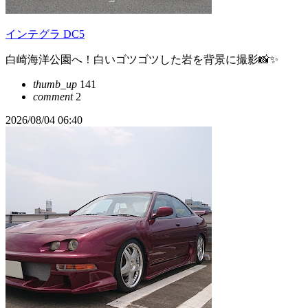
インテグラ DC5
白崎海洋公園へ！白いゴツゴツした岩を背景に撮影📸✨
thumb_up
141
comment
2
2026/08/04 06:40