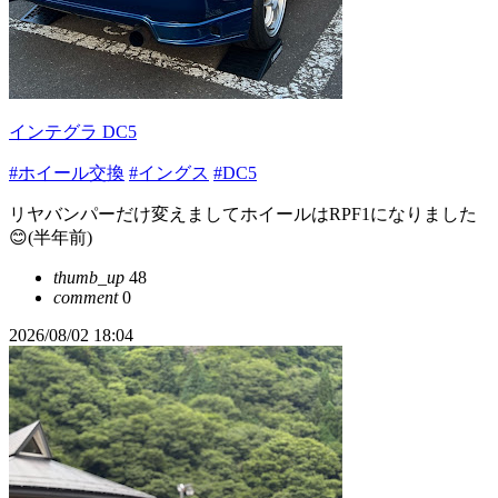
インテグラ DC5
#ホイール交換
#イングス
#DC5
リヤバンパーだけ変えましてホイールはRPF1になりました
😊(半年前)
thumb_up
48
comment
0
2026/08/02 18:04