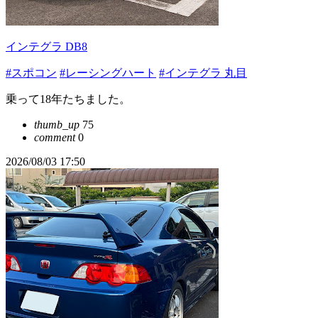
インテグラ DB8
#スポコン
#レーシングハート
#インテグラ 丸目
乗って18年たちました。
thumb_up
75
comment
0
2026/08/03 17:50