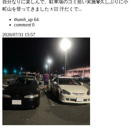
自分なりに楽しんで、駐車場のゴミ拾い実施🗑️久しぶりに小
町山を登ってきました🚶🏻 汗だくで...
thumb_up
64
comment
0
2026/07/31 15:57