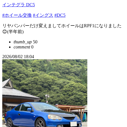
インテグラ DC5
#ホイール交換
#イングス
#DC5
リヤバンパーだけ変えましてホイールはRPF1になりました
😊(半年前)
thumb_up
50
comment
0
2026/08/02 18:04