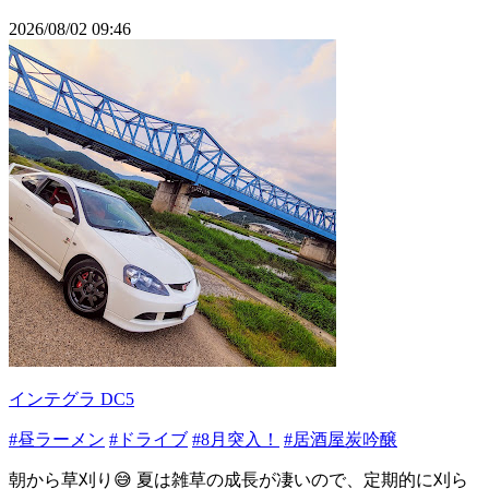
2026/08/02 09:46
インテグラ DC5
#昼ラーメン
#ドライブ
#8月突入！
#居酒屋炭吟醸
朝から草刈り😅 夏は雑草の成長が凄いので、定期的に刈ら