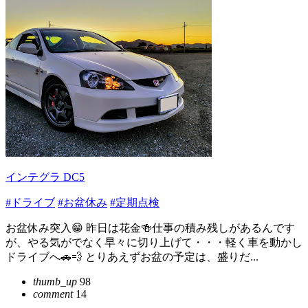
インテグラ DC5
#ドライブ
#お盆休み
#定期点検
お盆休み突入😁 昨日は花金🍻仕事の積み残しがあるんです
が、やる気がでなく早々に切り上げて・・・軽く車を動かし
ドライブへ🚗💨 とりあえずお盆の予定は、盛りだ...
thumb_up
98
comment
14