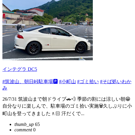
インテグラ DC5
#筑波山、朝日峠駐車場🅿️
#小町山
#ゴミ拾い
#そば処いわか
み
26/7/31 筑波山まで朝ドライブ🚗💨 季節の割には涼しい朝😁
自分なりに楽しんで、駐車場のゴミ拾い実施🗑️久しぶりに小
町山を登ってきました🚶🏻 汗だくで...
thumb_up
65
comment
0