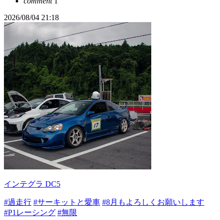
comment
1
2026/08/04 21:18
インテグラ DC5
#過走行
#サーキットと愛車
#8月もよろしくお願いします
#P1レーシング
#無限