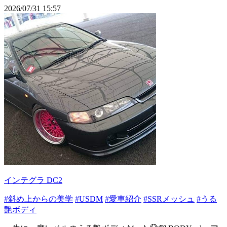
2026/07/31 15:57
インテグラ DC2
#斜め上からの美学
#USDM
#愛車紹介
#SSRメッシュ
#うる
艶ボディ