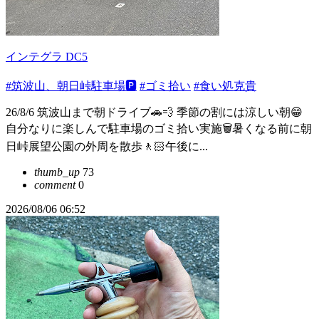
インテグラ DC5
#筑波山、朝日峠駐車場🅿️
#ゴミ拾い
#食い処克貴
26/8/6 筑波山まで朝ドライブ🚗💨 季節の割には涼しい朝😁
自分なりに楽しんで駐車場のゴミ拾い実施🗑️暑くなる前に朝
日峠展望公園の外周を散歩🚶🏻午後に...
thumb_up
73
comment
0
2026/08/06 06:52