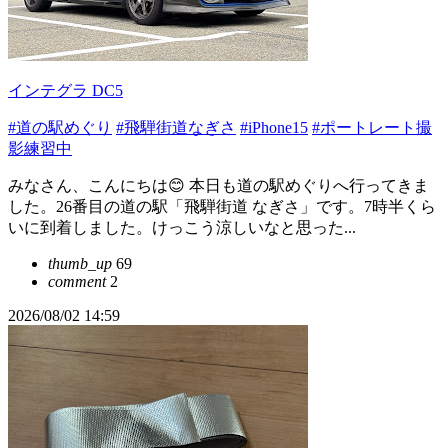
インテグラ DC5
#道の駅めぐり
#飛騨街道なぎさ
#iPhone15
#ポートレート撮
影練習中
みなさん、こんにちは😊 本日も道の駅めぐりへ行ってきま
した。26番目の道の駅「飛騨街道 なぎさ」です。7時半くら
いに到着しました。けっこう涼しいなと思った...
thumb_up
69
comment
2
2026/08/02 14:59