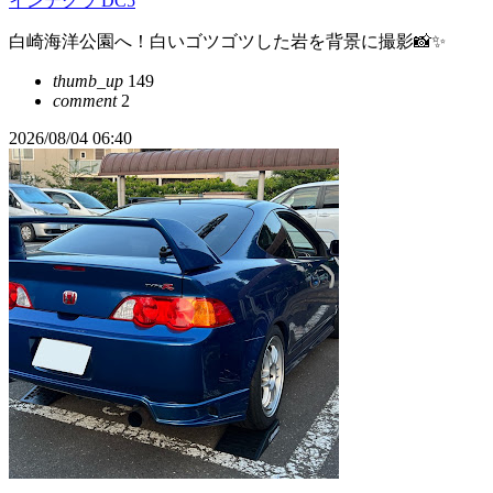
インテグラ DC5
白崎海洋公園へ！白いゴツゴツした岩を背景に撮影📸✨
thumb_up
149
comment
2
2026/08/04 06:40