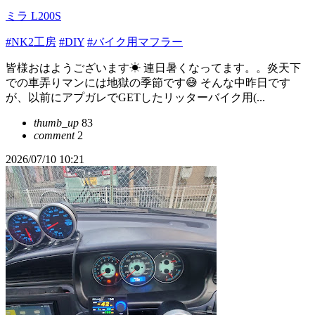
ミラ L200S
#NK2工房
#DIY
#バイク用マフラー
皆様おはようございます☀ 連日暑くなってます。。炎天下
での車弄りマンには地獄の季節です😅 そんな中昨日です
が、以前にアプガレでGETしたリッターバイク用(...
thumb_up
83
comment
2
2026/07/10 10:21