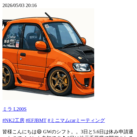
2026/05/03 20:16
ミラ L200S
#NK2工房
#EFJBMT
#ミニマムcarミーティング
皆様こんにちは😄 GWのシフト。。3日と5.6日は休み申請通