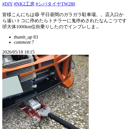
#DIY
#NK2工房
#シバタイヤTW280
皆様こんにちは😄 平日昼間のガラガラ駐車場。。店入口か
ら遠いトコに停めたらトナラーに鬼停めされたなんこつです
🤣大体1000km位街乗りしたのでインプレしま...
thumb_up
83
comment
7
2026/05/18 18:15