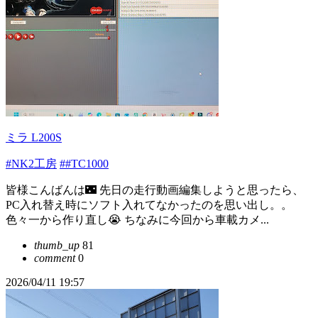
ミラ L200S
#NK2工房
##TC1000
皆様こんばんは🌃 先日の走行動画編集しようと思ったら、
PC入れ替え時にソフト入れてなかったのを思い出し。。
色々一から作り直し😭 ちなみに今回から車載カメ...
thumb_up
81
comment
0
2026/04/11 19:57