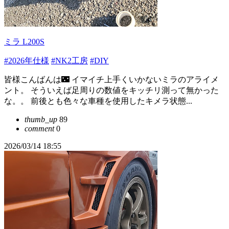
ミラ L200S
#2026年仕様
#NK2工房
#DIY
皆様こんばんは🌃 イマイチ上手くいかないミラのアライメ
ント。 そういえば足周りの数値をキッチリ測って無かった
な。。 前後とも色々な車種を使用したキメラ状態...
thumb_up
89
comment
0
2026/03/14 18:55