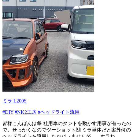
ミラ L200S
#DIY
#NK2工房
#ヘッドライト流用
皆様こんばんは😄 社用車のタントを動かす用事が有ったの
で、せっかくなのでツーショット🙌 ミラ単体だと案外何の
ヘッドライトを流用したかバレませんが。。ホラね...