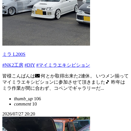
ミラ L200S
#NK2工房
#DIY
#マイミラエキシビション
皆様こんばんは🌃 何とか取得出来た2連休。 いつメン揃って
マイミラエキシビションに参加させて頂きました🎵 昨年は
ミラ作業が間に合わず、コペンでギャラリーだ...
thumb_up
106
comment
10
2026/07/27 20:20