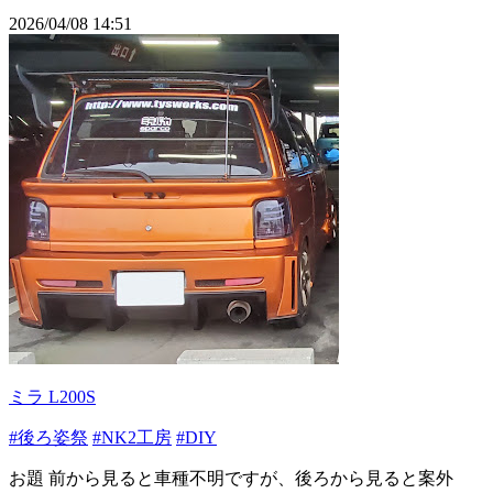
2026/04/08 14:51
ミラ L200S
#後ろ姿祭
#NK2工房
#DIY
お題 前から見ると車種不明ですが、後ろから見ると案外