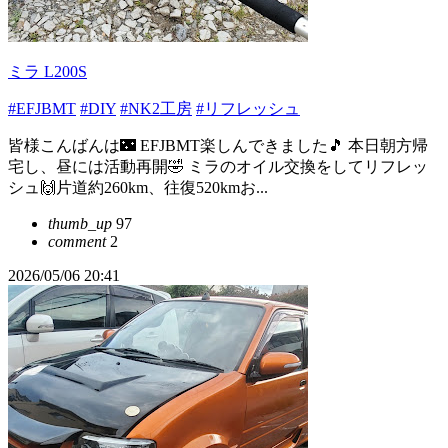
ミラ L200S
#EFJBMT
#DIY
#NK2工房
#リフレッシュ
皆様こんばんは🌃 EFJBMT楽しんできました🎵 本日朝方帰
宅し、昼には活動再開🤣 ミラのオイル交換をしてリフレッ
シュ🙌片道約260km、往復520kmお...
thumb_up
97
comment
2
2026/05/06 20:41