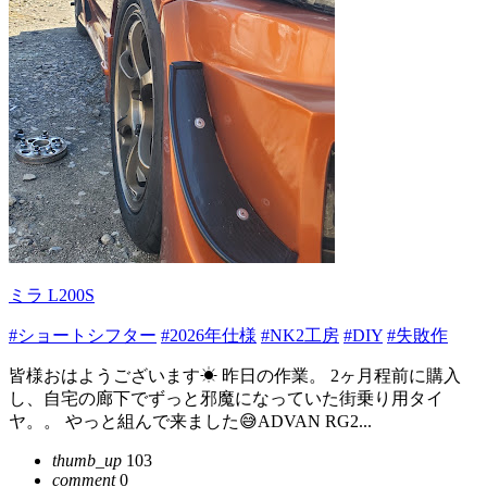
ミラ L200S
#ショートシフター
#2026年仕様
#NK2工房
#DIY
#失敗作
皆様おはようございます☀ 昨日の作業。 2ヶ月程前に購入
し、自宅の廊下でずっと邪魔になっていた街乗り用タイ
ヤ。。 やっと組んで来ました😅ADVAN RG2...
thumb_up
103
comment
0