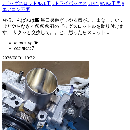
#ビッグスロットル加工
#トライボックス
#DIY
#NK2工房
#
エアコン不調
皆様こんばんは🌃 毎日暑過ぎてやる気が。。出な。。い💦
けどやらなきゃ😮😮😮例のビッグスロットルを取り付けま
す。 サクッと交換して。。と、思ったらスロット...
thumb_up
96
comment
7
2026/08/01 19:32