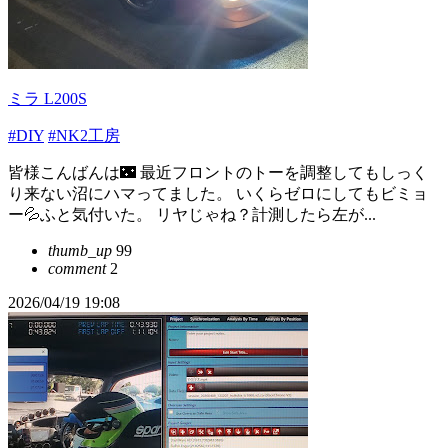
ミラ L200S
#DIY
#NK2工房
皆様こんばんは🌃 最近フロントのトーを調整してもしっく
り来ない沼にハマってました。 いくらゼロにしてもビミョ
ー💦ふと気付いた。 リヤじゃね？計測したら左が...
thumb_up
99
comment
2
2026/04/19 19:08