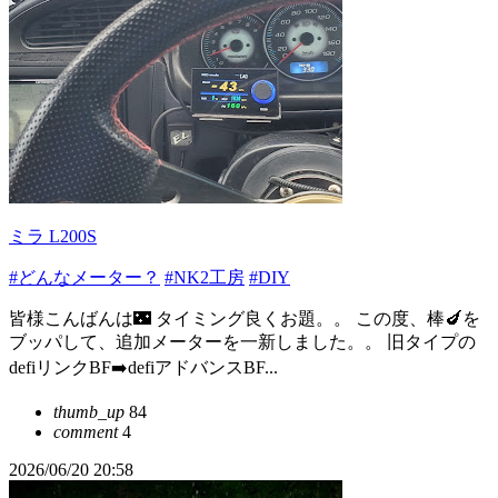
ミラ L200S
#どんなメーター？
#NK2工房
#DIY
皆様こんばんは🌃 タイミング良くお題。。 この度、棒🍆を
ブッパして、追加メーターを一新しました。。 旧タイプの
defiリンクBF➡️defiアドバンスBF...
thumb_up
84
comment
4
2026/06/20 20:58