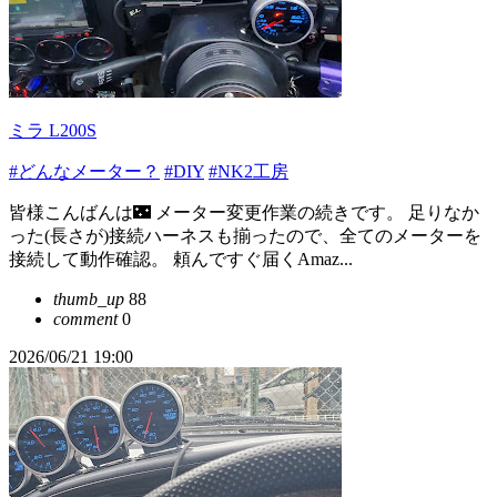
ミラ L200S
#どんなメーター？
#DIY
#NK2工房
皆様こんばんは🌃 メーター変更作業の続きです。 足りなか
った(長さが)接続ハーネスも揃ったので、全てのメーターを
接続して動作確認。 頼んですぐ届くAmaz...
thumb_up
88
comment
0
2026/06/21 19:00