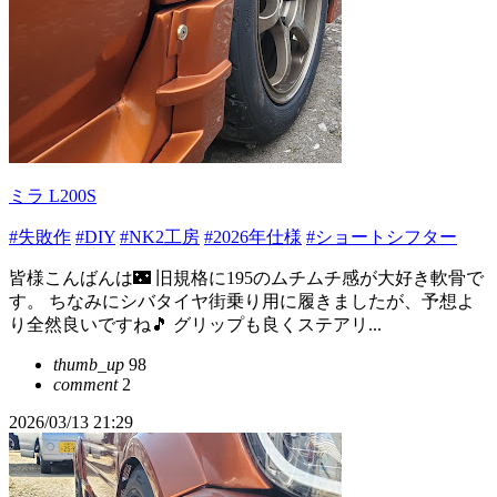
ミラ L200S
#失敗作
#DIY
#NK2工房
#2026年仕様
#ショートシフター
皆様こんばんは🌃 旧規格に195のムチムチ感が大好き軟骨で
す。 ちなみにシバタイヤ街乗り用に履きましたが、予想よ
り全然良いですね🎵 グリップも良くステアリ...
thumb_up
98
comment
2
2026/03/13 21:29