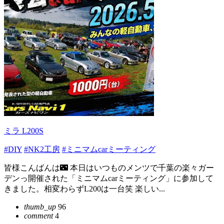
ミラ L200S
#DIY
#NK2工房
#ミニマムcarミーティング
皆様こんばんは🌃 本日はいつものメンツで千葉の楽々ガー
デンっ開催された「ミニマムcarミーティング」に参加して
きました。相変わらずL200は一台笑 楽しい...
thumb_up
96
comment
4