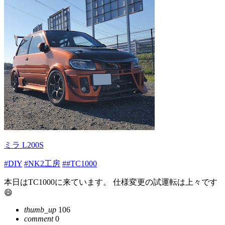
ミラ L200S
#DIY
#NK2工房
##TC1000
本日はTC1000に来ています。 仕様変更の試運転は上々です
😄
thumb_up
106
comment
0