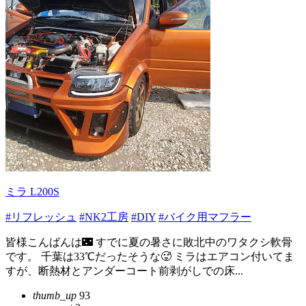
ミラ L200S
#リフレッシュ
#NK2工房
#DIY
#バイク用マフラー
皆様こんばんは🌃 すでに夏の暑さに敗北中のワタクシ軟骨
です。 千葉は33℃だったそうな🥵 ミラはエアコン付いてま
すが、断熱材とアンダーコート前剥がしでの床...
thumb_up
93