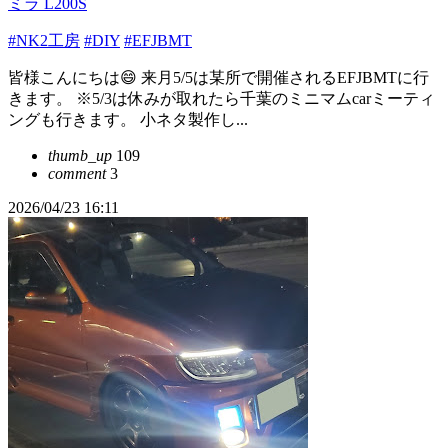
ミラ L200S
#NK2工房
#DIY
#EFJBMT
皆様こんにちは😄 来月5/5は某所で開催されるEFJBMTに行
きます。 ※5/3は休みが取れたら千葉のミニマムcarミーティ
ングも行きます。 小ネタ製作し...
thumb_up
109
comment
3
2026/04/23 16:11