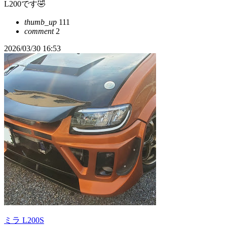
L200です🤣
thumb_up
111
comment
2
2026/03/30 16:53
ミラ L200S