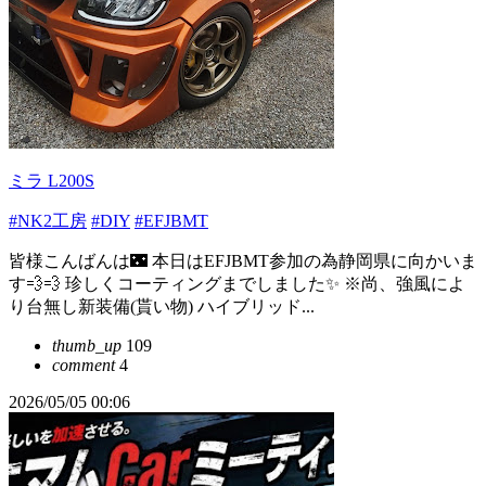
ミラ L200S
#NK2工房
#DIY
#EFJBMT
皆様こんばんは🌃 本日はEFJBMT参加の為静岡県に向かいま
す💨💨 珍しくコーティングまでしました✨ ※尚、強風によ
り台無し新装備(貰い物) ハイブリッド...
thumb_up
109
comment
4
2026/05/05 00:06