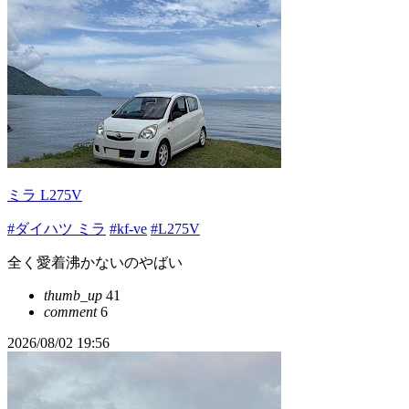
ミラ L275V
#ダイハツ ミラ
#kf-ve
#L275V
全く愛着沸かないのやばい
thumb_up
41
comment
6
2026/08/02 19:56