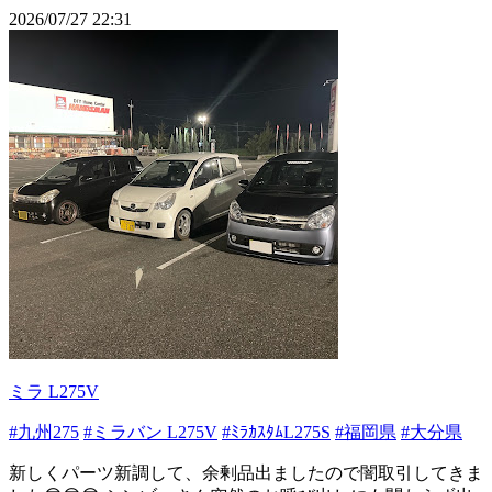
2026/07/27 22:31
ミラ L275V
#九州275
#ミラバン L275V
#ﾐﾗｶｽﾀﾑL275S
#福岡県
#大分県
新しくパーツ新調して、余剰品出ましたので闇取引してきま