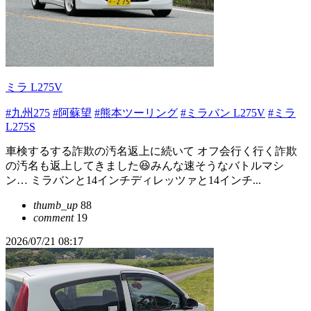
ミラ L275V
#九州275
#阿蘇望
#熊本ツーリング
#ミラバン L275V
#ミラ
L275S
車検するする詐欺の汚名返上に続いて オフ会行く行く詐欺
の汚名も返上してきました😆みんな速そうなバトルマシ
ン… ミラバンと14インチディレッツァと14インチ...
thumb_up
88
comment
19
2026/07/21 08:17