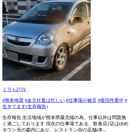
ミラ L275V
#熊本地震
#金欠社畜は忙しい
#仕事場が被災
#復旧作業中
#
生きてます(生存報告)
生存報告 生活地域が熊本県最北端の為、仕事以外は問題無
く過ごしております 現在の仕事場である、飲食店2店はゆめ
タウン光の森内にあり、レストラン街の店舗(本...