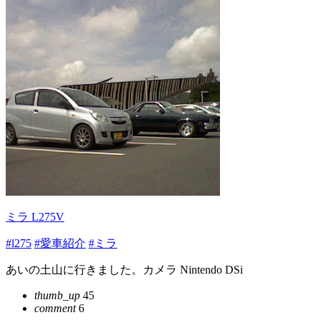
ミラ L275V
#l275
#愛車紹介
#ミラ
あいの土山に行きました。カメラ Nintendo DSi
thumb_up
45
comment
6