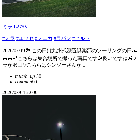
ミラ L275V
#ミラ
#エッセ
#ミニカ
#ラパン
#アルト
2026/07/19🏞️ この日は九州弍漆伍倶楽部のツーリングの日🚗
🚗🚗💨こちらは集合場所で撮った写真です🤳良いですね🤤ミ
ラが沢山✨こちらはシンゾーさんか...
thumb_up
30
comment
0
2026/08/04 22:09