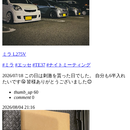
ミラ L275V
#ミラ
#エッセ
#TE37
#ナイトミーティング
2026/07/18 この日は刺激を貰った日でした。 自分も6半入れ
たいです🤤 皆様ありがとうございました😊
thumb_up
60
comment
0
2026/08/04 21:16