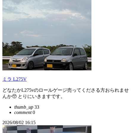
ミラ L275V
どなたかL275vのロールゲージ売ってくださる方おられませ
んか🥺 とりにいきますです。
thumb_up
33
comment
0
2026/08/02 16:15