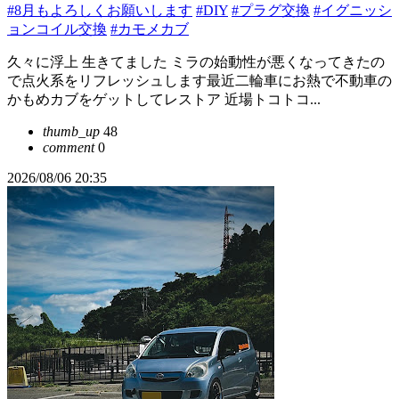
#8月もよろしくお願いします
#DIY
#プラグ交換
#イグニッシ
ョンコイル交換
#カモメカブ
久々に浮上 生きてました ミラの始動性が悪くなってきたの
で点火系をリフレッシュします最近二輪車にお熱で不動車の
かもめカブをゲットしてレストア 近場トコトコ...
thumb_up
48
comment
0
2026/08/06 20:35