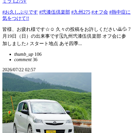
ミラ L275V
#お久しぶりです
#弐漆伍倶楽部
#九州275
#オフ会
#熱中症に
気をつけて!!
皆様、お疲れ様です☆☺️ 久々の投稿をお許しください🙇💦 7
月19日（日）の出来事です🗓️九州弐漆伍倶楽部 オフ会に参
加しました♪ スタート地点 あそ四季...
thumb_up
106
comment
36
2026/07/22 02:57