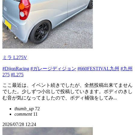
ミラ L275V
#DijonRacing
#ガレージディジョン
#660FESTIVAL九州
#九州
275
#L275
ここ最近は、イベント続きでしたが、全然投稿出来てません
でした。少しずつ小出しで投稿していきます。ボディのきし
む音が気になってましたので、ボディ補強をしてみ...
thumb_up
72
comment
11
2026/07/28 12:24