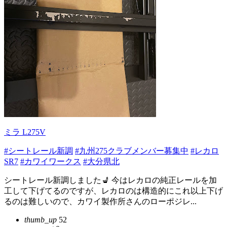
ミラ L275V
#シートレール新調
#九州275クラブメンバー募集中
#レカロ
SR7
#カワイワークス
#大分県北
シートレール新調しました💺 今はレカロの純正レールを加
工して下げてるのですが、レカロのは構造的にこれ以上下げ
るのは難しいので、カワイ製作所さんのローポジレ...
thumb_up
52