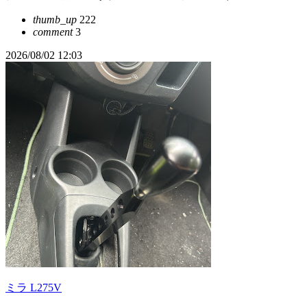
thumb_up
222
comment
3
2026/08/02 12:03
ミラ L275V