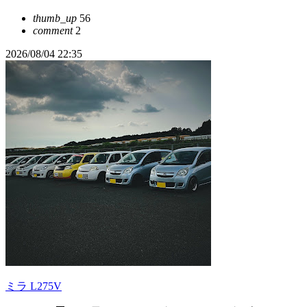
thumb_up
56
comment
2
2026/08/04 22:35
ミラ L275V