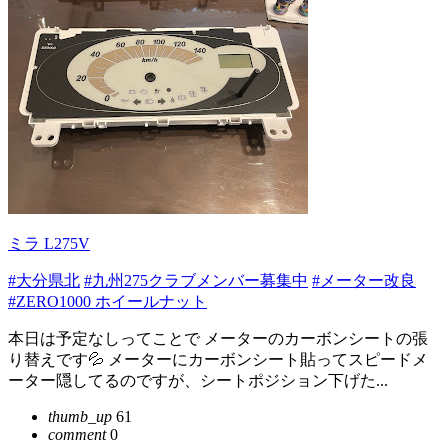
ミラ L275V
#大分県北
#九州275クラブメンバー募集中
#メーター改良
#ZERO1000 ホイールナット
本日は予定なしってことで メーターのカーボンシートの張
り替えです💦 メーターにカーボンシート貼ってスピードメ
ーター隠してるのですが、シートポジション下げた...
thumb_up
61
comment
0