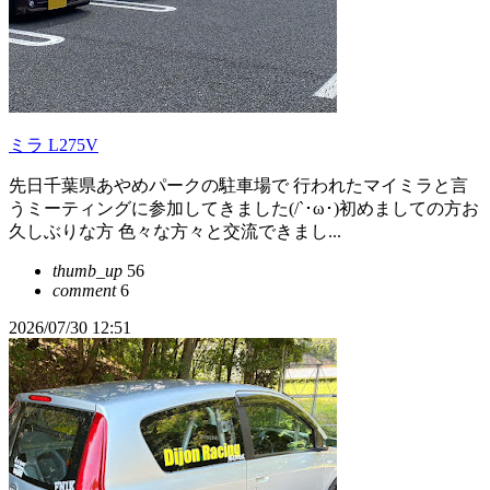
ミラ L275V
先日千葉県あやめパークの駐車場で 行われたマイミラと言
うミーティングに参加してきました(/`･ω･)初めましての方お
久しぶりな方 色々な方々と交流できまし...
thumb_up
56
comment
6
2026/07/30 12:51