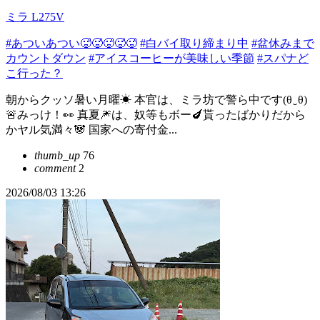
ミラ L275V
#あついあつい🥵🥵🥵🥵🥵
#白バイ取り締まり中
#盆休みまで
カウントダウン
#アイスコーヒーが美味しい季節
#スパナど
こ行った？
朝からクッソ暑い月曜☀ 本官は、ミラ坊で警ら中です(⁠θ⁠‿⁠θ⁠)
🚨みっけ！👀 真夏🎆は、奴等もボー🍆貰ったばかりだから
かヤル気満々🐼 国家への寄付金...
thumb_up
76
comment
2
2026/08/03 13:26