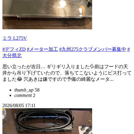
ミラ L275V
#デフィZD
#メーター加工
#九州275クラブメンバー募集中
#
大分県北
思い立ったが吉日… ギリギリ入りました💦前はフードの天
井から吊り下げていたので、落ちてこないようにビス打って
ました😂 穴あきは嫌ですので予備の綺麗なメータ...
thumb_up
58
comment
2
2026/08/05 17:11