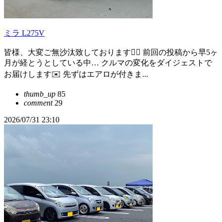
ミラ L275V
皆様、大変ご無沙汰致しております🙇‍♂️ 前回の投稿から早5ヶ
月が経とうとしている中… クルマの変化をダイジェストで
お届けします✉️ 先ずはエアロが付きま...
thumb_up
85
comment
29
2026/07/31 23:10