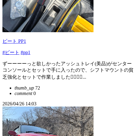
ビート PP1
#ビート
#pp1
ずーーーーっと欲しかったアッシュトレイ(美品)がセンター
コンソールとセットで手に入ったので、シフトマウントの貧
乏強化とセットで作業しました💁‍♂️💁‍♂️...
thumb_up
72
comment
0
2026/04/26 14:03