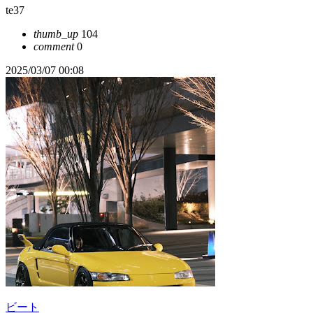
te37
thumb_up
104
comment
0
2025/03/07 00:08
ビート