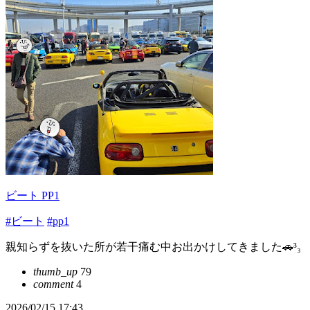
ビート PP1
#ビート
#pp1
親知らずを抜いた所が若干痛む中お出かけしてきました🚗³₃
thumb_up
79
comment
4
2026/02/15 17:43