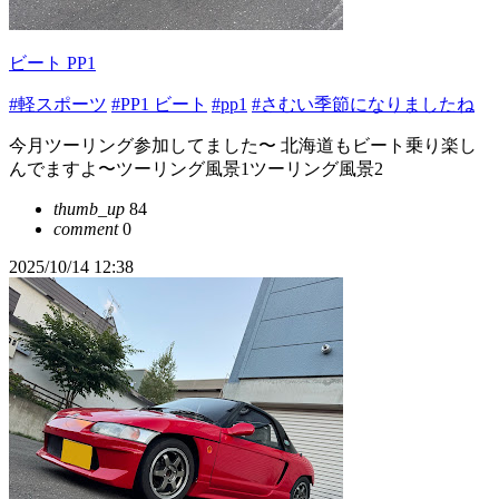
ビート PP1
#軽スポーツ
#PP1 ビート
#pp1
#さむい季節になりましたね
今月ツーリング参加してました〜 北海道もビート乗り楽し
んでますよ〜ツーリング風景1ツーリング風景2
thumb_up
84
comment
0
2025/10/14 12:38