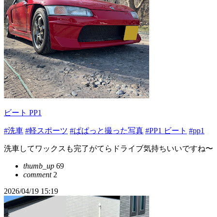
ビート PP1
#洗車
#軽スポーツ
#ぱぱっと撮った写真
#PP1 ビート
#pp1
洗車してワックスも完了がてらドライブ気持ちいいですね〜
thumb_up
69
comment
2
2026/04/19 15:19