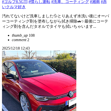
#ゴルフ8.5GTI
#慣らし運転
#洗車、コーティング
#湘南
#赤
いクルマ好き
汚れてないけど洗車しました💦とりあえず水洗い後にオーバ
ーコーティング剤を塗布しながら拭き掃除🚗✨最後にコーテ
ィング剤を含んだタオルでタイヤも拭いちゃいます...
thumb_up
108
comment
2
2025/12/18 12:43