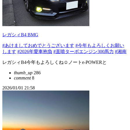
レガシィB4 BMG
#あけましておめでとうございます
#今年もよろしくお願い
します
#2026年愛車抱負
#直噴ターボエンジン300馬力
#湘南
レガシィB4今年もよろしくね☺ノートe-POWERと
thumb_up
286
comment
8
2026/01/01 21:58