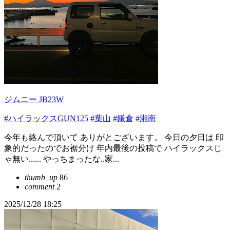
ジムニー JB23W
#ハイラックスGUN125
#葉山
#鎌倉
#湘南
今年も絡んで頂いて ありがとございます。 今日の夕日は 印
象的だったのでお裾分け 年内最後の投稿で ハイラックスじ
ゃ無い...... やっちまったな..家...
thumb_up
86
comment
2
2025/12/28 18:25