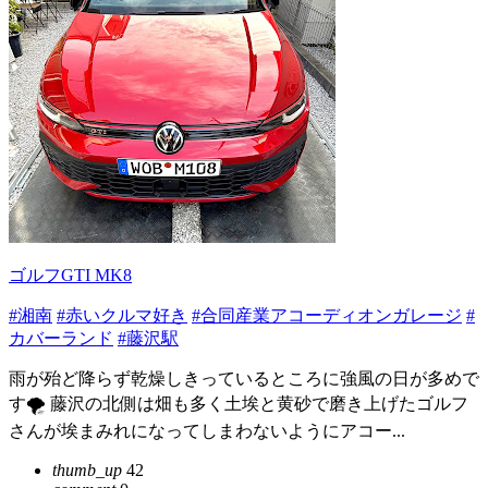
ゴルフGTI MK8
#湘南
#赤いクルマ好き
#合同産業アコーディオンガレージ
#
カバーランド
#藤沢駅
雨が殆ど降らず乾燥しきっているところに強風の日が多めで
す🌪️ 藤沢の北側は畑も多く土埃と黄砂で磨き上げたゴルフ
さんが埃まみれになってしまわないようにアコー...
thumb_up
42