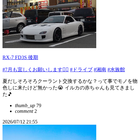
RX-7 FD3S 後期
#7月も宜しくお願いします🙇‍♂️
#ドライブ
#湘南
#水族館
夏だしそろそろクーラント交換するかな？って事でモノを物
色しに来たけど無かった😭 イルカの赤ちゃんも見てきまし
た🎵
thumb_up
79
comment
2
2026/07/12 21:55