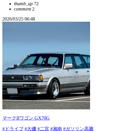
thumb_up
72
comment
2
2026/03/25 06:48
マークIIワゴン GX70G
#ドライブ
#大磯
#二宮
#湘南
#ガソリン高騰