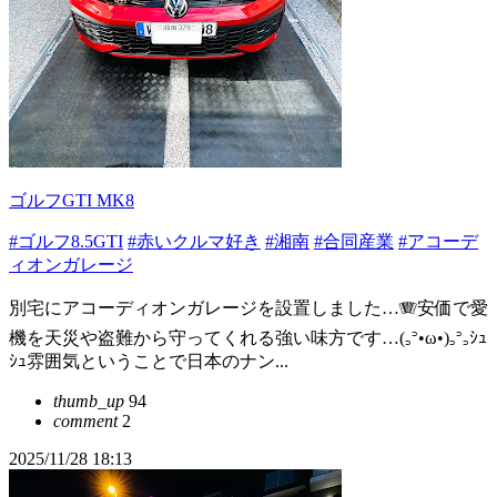
ゴルフGTI MK8
#ゴルフ8.5GTI
#赤いクルマ好き
#湘南
#合同産業
#アコーデ
ィオンガレージ
別宅にアコーディオンガレージを設置しました…🪗安価で愛
機を天災や盗難から守ってくれる強い味方です…(꜆꜄•ω•)꜆꜄꜆ｼｭ
ｼｭ雰囲気ということで日本のナン...
thumb_up
94
comment
2
2025/11/28 18:13