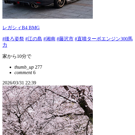
レガシィB4 BMG
#後ろ姿祭
#江の島
#湘南
#藤沢市
#直噴ターボエンジン300馬
力
家から10分で
thumb_up
277
comment
6
2026/03/31 22:39