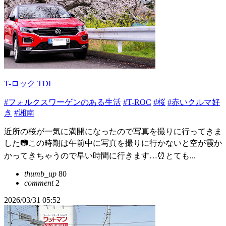
T-ロック TDI
#フォルクスワーゲンのある生活
#T-ROC
#桜
#赤いクルマ好
き
#湘南
近所の桜が一気に満開になったので写真を撮りに行ってきま
した📷この時期は午前中に写真を撮りに行かないと空が霞か
かってきちゃうので早い時間に行きます…⏰とても...
thumb_up
80
comment
2
2026/03/31 05:52