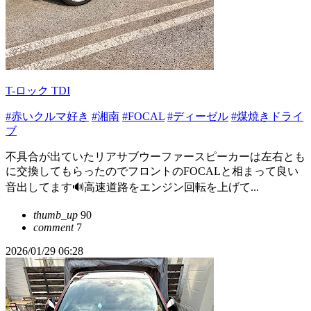
T-ロック TDI
#赤いクルマ好き
#湘南
#FOCAL
#ディーゼル
#煤焼きドライ
ブ
不具合が出ていたリアサブウーファースピーカーは左右とも
に交換してもらったのでフロントのFOCALと相まって良い
音出してます🔊高速道路をエンジン回転を上げて...
thumb_up
90
comment
7
2026/01/29 06:28