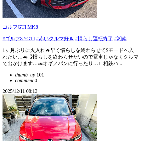
ゴルフGTI MK8
#ゴルフ8.5GTI
#赤いクルマ好き
#慣らし運転終了
#湘南
1ヶ月ぶりに火入れ🔥早く慣らしを終わらせてSモードへ入
れたい…🚗💨慣らしを終わらせたいので電車じゃなくクルマ
で出かけます…🚗オギノパンに行ったり…🍞相鉄バ...
thumb_up
101
comment
0
2025/12/11 08:13