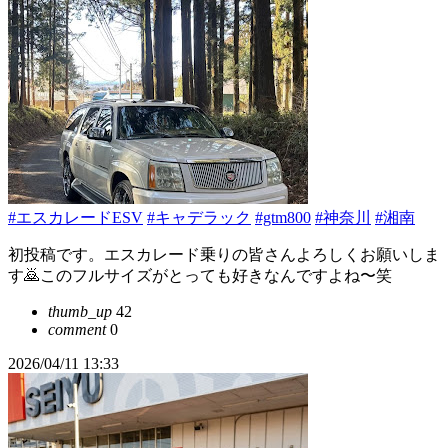
#エスカレードESV
#キャデラック
#gtm800
#神奈川
#湘南
初投稿です。エスカレード乗りの皆さんよろしくお願いしま
す🙇このフルサイズがとっても好きなんですよね〜笑
thumb_up
42
comment
0
2026/04/11 13:33