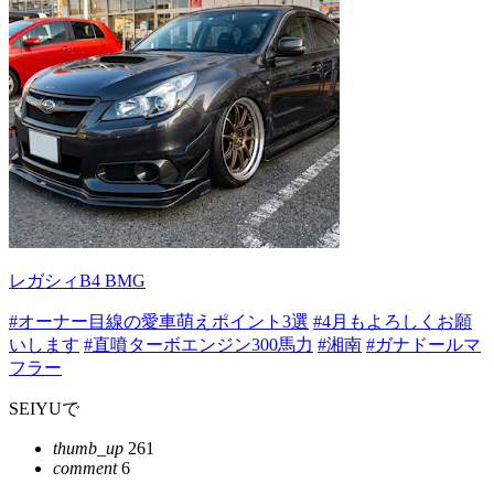
レガシィB4 BMG
#オーナー目線の愛車萌えポイント3選
#4月もよろしくお願
いします
#直噴ターボエンジン300馬力
#湘南
#ガナドールマ
フラー
SEIYUで
thumb_up
261
comment
6