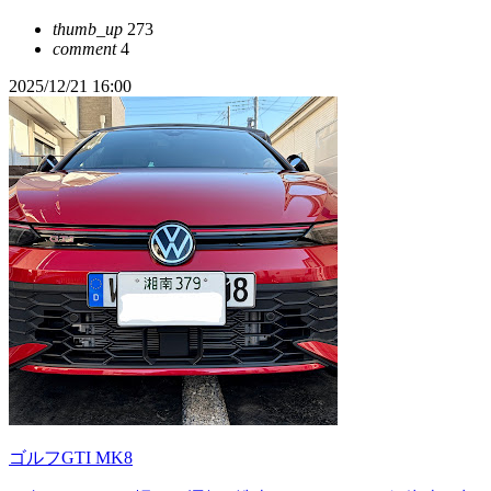
thumb_up
273
comment
4
2025/12/21 16:00
ゴルフGTI MK8