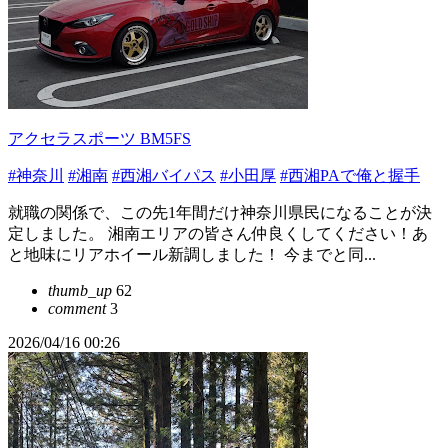
アクセラスポーツ BM5FS
#神奈川
#湘南
#西湘バイパス
#小田厚
#西湘PAで俺と握手
就職の関係で、この先1年間だけ神奈川県民になることが決
定しました。 湘南エリアの皆さん仲良くしてください！あ
と地味にリアホイール新調しました！ 今までと同...
thumb_up
62
comment
3
2026/04/16 00:26