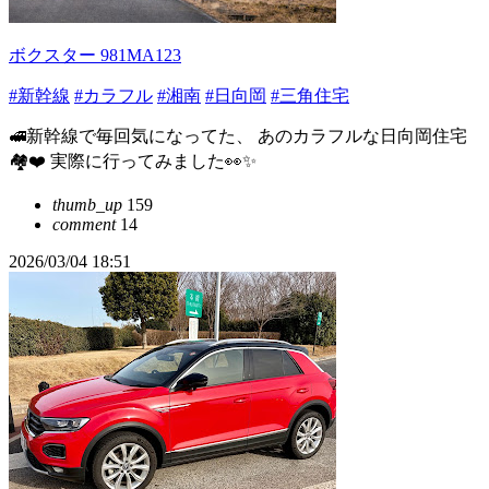
ボクスター 981MA123
#新幹線
#カラフル
#湘南
#日向岡
#三角住宅
🚅新幹線で毎回気になってた、 あのカラフルな日向岡住宅
🏘️❤️ 実際に行ってみました👀✨
thumb_up
159
comment
14
2026/03/04 18:51