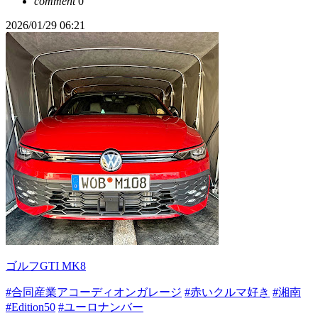
comment
0
2026/01/29 06:21
ゴルフGTI MK8
#合同産業アコーディオンガレージ
#赤いクルマ好き
#湘南
#Edition50
#ユーロナンバー