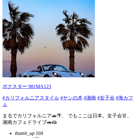
ボクスター 981MA123
#カリフォルニアスタイル
#ヤシの木
#湘南
#女子会
#海カフ
ェ
まるでカリフォルニア🚗🌴、 でもここは日本。女子会👗、
湘南カフェドライブ🚗🍰
thumb_up
169