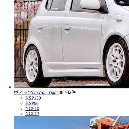
ヴィッツ
chevron_right
38,442件
KSP130
KSP90
NCP10
NCP13