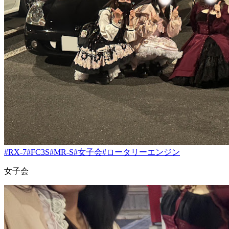
#RX-7
#FC3S
#MR-S
#女子会
#ロータリーエンジン
女子会