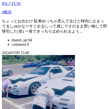
RX-7 FC3S
#散歩
ちょっとお出かけ 駐車めっちゃ歪んでるけど枠内に止まっ
てるしokかなーすぐ出るしって感じでそのまま買い物して即
帰宅した(笑) 一発できっちり止められるよう...
thumb_up
94
comment
0
2024/07/09 15:40