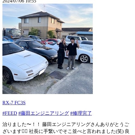
2024/07/06 10:55
RX-7 FC3S
#FEED
#藤田エンジニアリング
#修理完了
治りました〜！！ 藤田エンジニアリングさんありがとうご
ざいます🙇‍♀️ 社長に手繋いでそこ並べと言われました(笑) 良