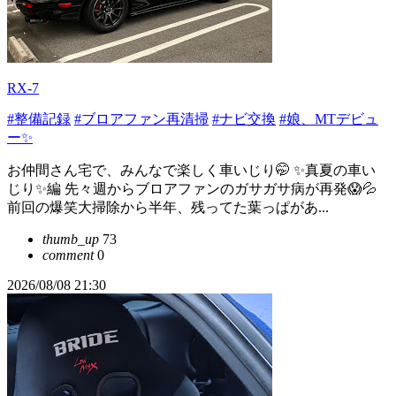
RX-7
#整備記録
#ブロアファン再清掃
#ナビ交換
#娘、MTデビュ
ー✨
お仲間さん宅で、みんなで楽しく車いじり🤭 ✨真夏の車い
じり✨編 先々週からブロアファンのガサガサ病が再発😱💦
前回の爆笑大掃除から半年、残ってた葉っぱがあ...
thumb_up
73
comment
0
2026/08/08 21:30