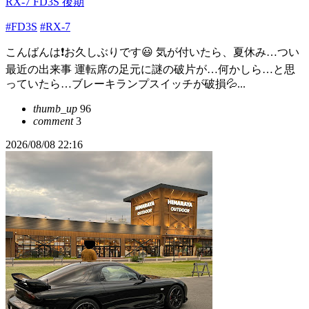
RX-7 FD3S 後期
#FD3S
#RX-7
こんばんは❗️お久しぶりです😃 気が付いたら、夏休み…つい
最近の出来事 運転席の足元に謎の破片が…何かしら…と思
っていたら…ブレーキランプスイッチが破損💦...
thumb_up
96
comment
3
2026/08/08 22:16