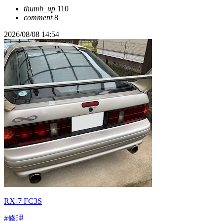
thumb_up
110
comment
8
2026/08/08 14:54
RX-7 FC3S
#修理