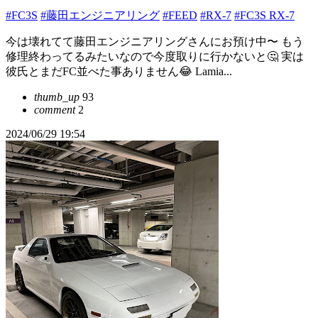
#FC3S
#藤田エンジニアリング
#FEED
#RX-7
#FC3S RX-7
今は壊れてて藤田エンジニアリングさんにお預け中〜 もう
修理終わってるみたいなので今度取りに行かないと🤔 実は
彼氏とまだFC並べた事ありません😂 Lamia...
thumb_up
93
comment
2
2024/06/29 19:54