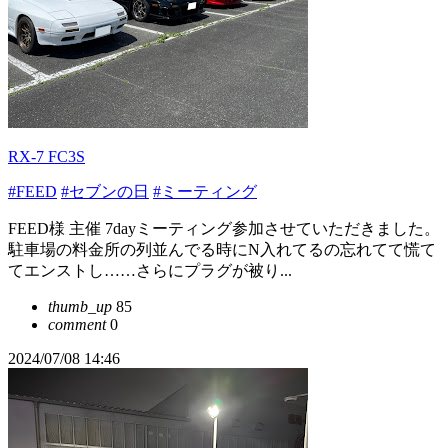
RX-7 FC3S
#FEED
#セブンの日
#ミーティング
FEED様 主催 7dayミーティング参加させていただきました。
駐車場の料金所の列並んでる時にN入れてるの忘れてて慌て
てエンストし……さらにプラグが被り...
thumb_up
85
comment
0
2024/07/08 14:46