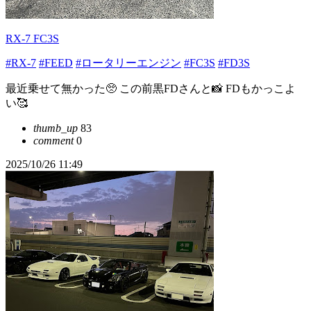
RX-7 FC3S
#RX-7
#FEED
#ロータリーエンジン
#FC3S
#FD3S
最近乗せて無かった🥺 この前黒FDさんと📸 FDもかっこよ
い🥰
thumb_up
83
comment
0
2025/10/26 11:49