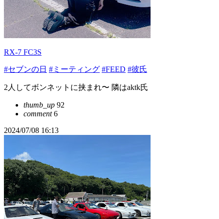
RX-7 FC3S
#セブンの日
#ミーティング
#FEED
#彼氏
2人してボンネットに挟まれ〜 隣はaktk氏
thumb_up
92
comment
6
2024/07/08 16:13