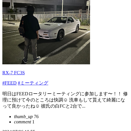
RX-7 FC3S
#FEED
#ミーティング
明日はFEEDロータリーミーティングに参加します〜！！ 修
理に預けて今のところは快調☺️ 洗車もして貰えて綺麗にな
って良かったね☺️ 彼氏の白FCと2台で...
thumb_up
76
comment
1