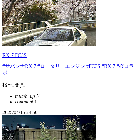
RX-7 FC3S
#サバンナRX-7
#ロータリーエンジン
#FC3S
#RX-7
#桜コラ
ボ
桜〜｡❀·̩͙꙳｡
thumb_up
51
comment
1
2025/04/15 23:59