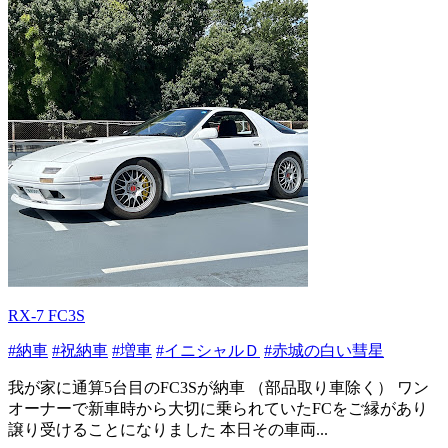
RX-7 FC3S
#納車
#祝納車
#増車
#イニシャルＤ
#赤城の白い彗星
我が家に通算5台目のFC3Sが納車 （部品取り車除く） ワン
オーナーで新車時から大切に乗られていたFCをご縁があり
譲り受けることになりました 本日その車両...