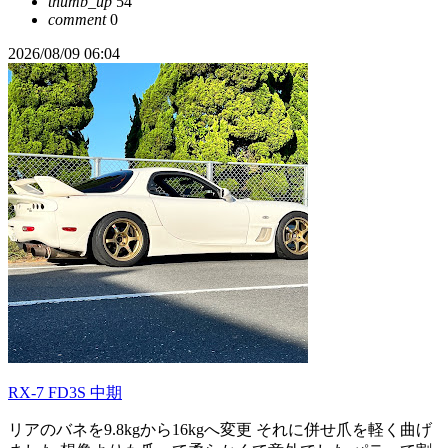
thumb_up
54
comment
0
2026/08/09 06:04
RX-7 FD3S 中期
リアのバネを9.8kgから16kgへ変更 それに併せ爪を軽く曲げ