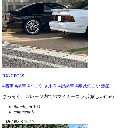
RX-7 FC3S
#増車
#納車
#イニシャルＤ
#祝納車
#赤城の白い彗星
さっそく、ガレージ内でのマイカーコラボ 嬉しい(^o^)
thumb_up
103
comment
6
2026/08/08 16:17