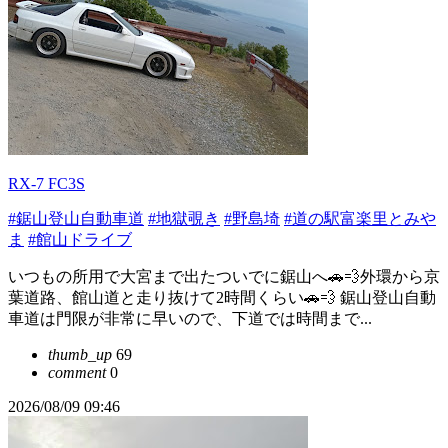
RX-7 FC3S
#鋸山登山自動車道
#地獄覗き
#野島埼
#道の駅富楽里とみや
ま
#館山ドライブ
いつもの所用で大宮まで出たついでに鋸山へ🚗💨外環から京
葉道路、館山道と走り抜けて2時間くらい🚗💨 鋸山登山自動
車道は門限が非常に早いので、下道では時間まで...
thumb_up
69
comment
0
2026/08/09 09:46