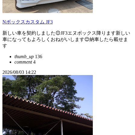
Nボックスカスタム JF3
新しい車を契約しました😊JF3エヌボックス降ります新しい
車になってもよろしくおねがいします😊納車したら載せま
す
thumb_up
136
comment
4
2026/08/03 14:22