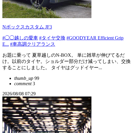
Nボックスカスタム JF3
#◯◯越しの愛車
#タイヤ交換
#GOODYEAR Efficient Grip
E...
#車高調クリアランス
お題に乗って 夏草越しのN-BOX。 単に雑草が伸びてるだ
け。以前のタイヤ。ショルダー部分だけ減ってしまい、交換
することにしました。 タイヤはグッドイヤー...
thumb_up
99
comment
3
2026/08/08 07:29