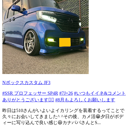
Nボックスカスタム JF3
#SSR プロフェッサー SP4R
#7J+26
#いつもイイネ&コメント
ありがとうございます🙇‍♂️
#8月もよろしくお願いします
昨日は510さんがいよいよイカリングを装着するってことで
久々にお会いしてきました^ ^その後、カメ活😁夕日がボデ
ィーに写り込んで良い感じ😆カナパパさんとS...