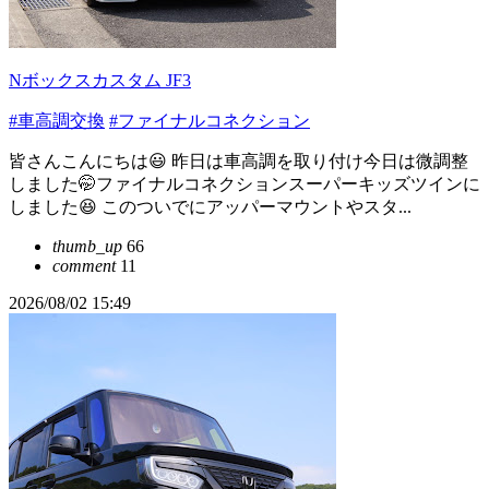
Nボックスカスタム JF3
#車高調交換
#ファイナルコネクション
皆さんこんにちは😃 昨日は車高調を取り付け今日は微調整
しました🤭ファイナルコネクションスーパーキッズツインに
しました😆 このついでにアッパーマウントやスタ...
thumb_up
66
comment
11
2026/08/02 15:49