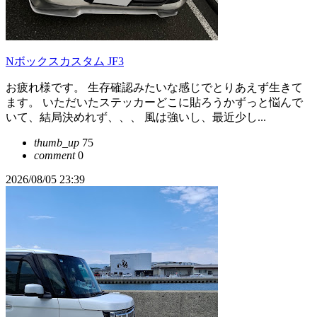
Nボックスカスタム JF3
お疲れ様です。 生存確認みたいな感じでとりあえず生きて
ます。 いただいたステッカーどこに貼ろうかずっと悩んで
いて、結局決めれず、、、 風は強いし、最近少し...
thumb_up
75
comment
0
2026/08/05 23:39