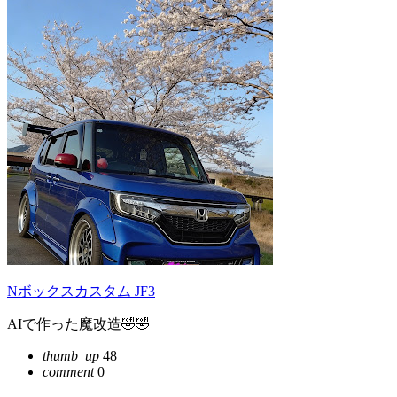
Nボックスカスタム JF3
AIで作った魔改造🤣🤣
thumb_up
48
comment
0