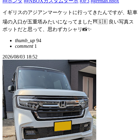
##ホンダ
##NBOXカスタムターボ
#JF3
#german.nbox
イギリスのアジアンマーケットに行ってきたんですが、駐車
場の入口が五重塔みたいになってました⛩️🇬🇧 良い写真ス
ポットだと思って、思わずカシャリ📸✨
thumb_up
94
comment
1
2026/08/03 18:52