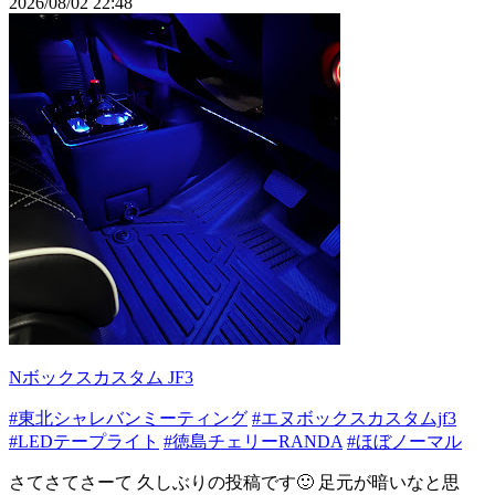
2026/08/02 22:48
Nボックスカスタム JF3
#東北シャレバンミーティング
#エヌボックスカスタムjf3
#LEDテープライト
#徳島チェリーRANDA
#ほぼノーマル
さてさてさーて 久しぶりの投稿です🙂 足元が暗いなと思