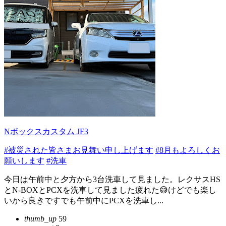
Nボックスカスタム JF3
#被災された皆さまお見舞い申し上げます
#8月もよろしくお
願いします
#洗車
今日は午前中と夕方から3台洗車して見ました。レクサスHS
とN-BOXとPCXを洗車して見ました疲れた😅けどでも楽し
いから良きですでも午前中にPCXを洗車し...
thumb_up
59