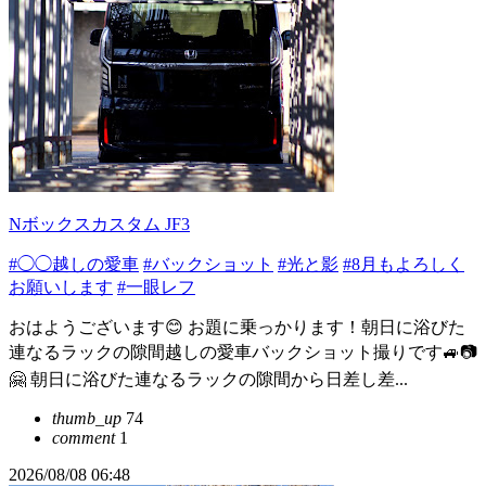
Nボックスカスタム JF3
#◯◯越しの愛車
#バックショット
#光と影
#8月もよろしく
お願いします
#一眼レフ
おはようございます😊 お題に乗っかります！朝日に浴びた
連なるラックの隙間越しの愛車バックショット撮りです🚙📷
🤗 朝日に浴びた連なるラックの隙間から日差し差...
thumb_up
74
comment
1
2026/08/08 06:48