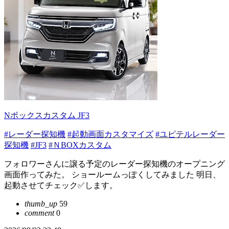
Nボックスカスタム JF3
#レーダー探知機
#起動画面カスタマイズ
#ユピテルレーダー
探知機
#JF3
#ＮBOXカスタム
フォロワーさんに譲る予定のレーダー探知機のオープニング
画面作ってみた。 ショールームっぽくしてみました 明日、
起動させてチェック✅します。
thumb_up
59
comment
0