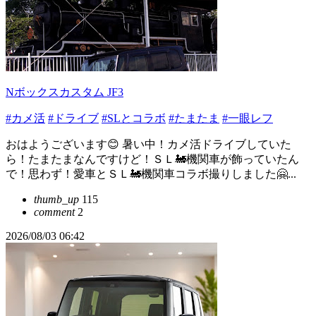
Nボックスカスタム JF3
#カメ活
#ドライブ
#SLとコラボ
#たまたま
#一眼レフ
おはようございます😊 暑い中！カメ活ドライブしていた
ら！たまたまなんですけど！ＳＬ🚂機関車が飾っていたん
で！思わず！愛車とＳＬ🚂機関車コラボ撮りしました🤗...
thumb_up
115
comment
2
2026/08/03 06:42