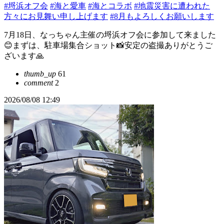
#埒浜オフ会
#海と愛車
#海とコラボ
#地震災害に遭われた
方々にお見舞い申し上げます
#8月もよろしくお願いします
7月18日、なっちゃん主催の埒浜オフ会に参加して来ました
😊まずは、駐車場集合ショット📸安定の盗撮ありがとうご
ざいます🙏
thumb_up
61
comment
2
2026/08/08 12:49