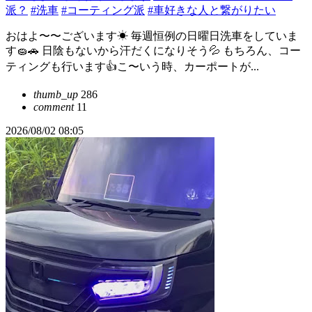
派？
#洗車
#コーティング派
#車好きな人と繋がりたい
おはよ〜〜ございます☀ 毎週恒例の日曜日洗車をしていま
す🧽🚗 日陰もないから汗だくになりそう💦 もちろん、コー
ティングも行います👍こ〜いう時、カーポートが...
thumb_up
286
comment
11
2026/08/02 08:05