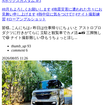
Nボックスカスタム JF3
#8月もよろしくお願いします
#地震災害に遭われた方々にお
見舞い申し上げます
#熱中症に気をつけて!!
#ナイト撮影練
習
#ローアングルショット
皆様､こんにちは♪ 昨日は仕事帰りにちょいと アストロプロ
ダクツに行きがてらに 立駐と観覧車でカメ活🐢📸 三脚無し
で😆 ナイト撮影難しい😓もうちょっと涼し...
thumb_up
93
comment
6
2026/08/05 11:26