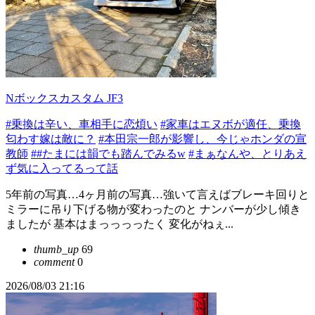
Nボックスカスタム JF3
#乗換は辛い、車相手に恋煩い
#家車はエヌボが適任、乗換
匂わす嫁は敵に？
#本田宗一郎が影響し、今じゃホンダの宣
教師
##たまには韻でも踏んでみるw
#まぁなんや、とりあえ
ず気に入ってるって話
5年前の写真…4ヶ月前の写真…強いて言えばブレーキ回りと
ミラーに吊り下げる物が変わったのと ナンバーが少し傾き
ましたが 基本はまっっっったく 変化がねぇ...
thumb_up
69
comment
0
2026/08/03 21:16