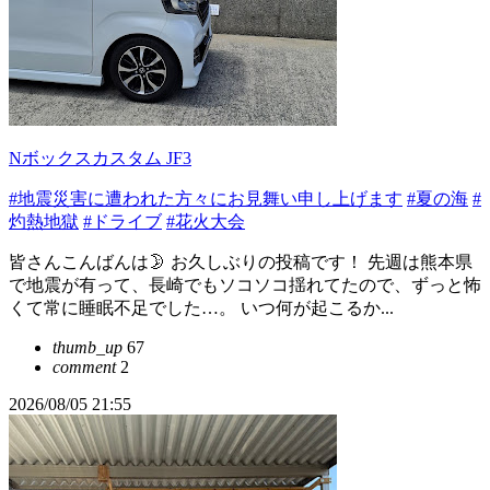
Nボックスカスタム JF3
#地震災害に遭われた方々にお見舞い申し上げます
#夏の海
#
灼熱地獄
#ドライブ
#花火大会
皆さんこんばんは🌛 お久しぶりの投稿です！ 先週は熊本県
で地震が有って、長崎でもソコソコ揺れてたので、ずっと怖
くて常に睡眠不足でした…。 いつ何が起こるか...
thumb_up
67
comment
2
2026/08/05 21:55