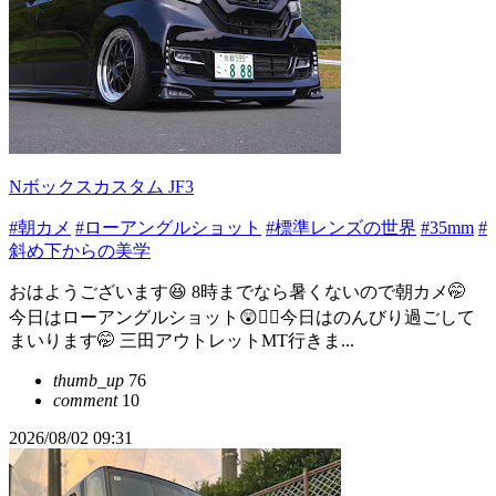
Nボックスカスタム JF3
#朝カメ
#ローアングルショット
#標準レンズの世界
#35mm
#
斜め下からの美学
おはようございます😆 8時までなら暑くないので朝カメ🤭
今日はローアングルショット😲🧟‍♀️今日はのんびり過ごして
まいります🤭 三田アウトレットMT行きま...
thumb_up
76
comment
10
2026/08/02 09:31