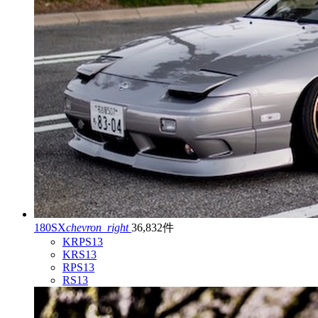
180SX
chevron_right
36,832件
KRPS13
KRS13
RPS13
RS13