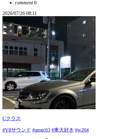
comment
0
2026/07/26 08:11
Cクラス
#V8サウンド
#amgc63
#車大好き
#w204