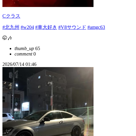
Cクラス
#北九州
#w204
#車大好き
#V8サウンド
#amgc63
🤭🎶
thumb_up
65
comment
0
2026/07/14 01:46