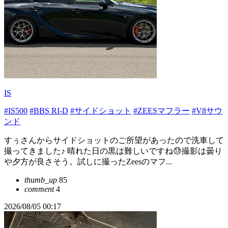
IS
#IS500
#BBS RI-D
#サイドショット
#ZEESマフラー
#V8サウ
ンド
すぅさんからサイドショットのご所望があったので洗車して
撮ってきました♪ 晴れた日の黒は難しいですね😓撮影は曇り
や夕方が良さそう。試しに撮ったZeesのマフ...
thumb_up
85
comment
4
2026/08/05 00:17