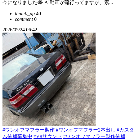
今になりました😂 AI動画が流行ってますが、素...
thumb_up
40
comment
0
2026/05/24 06:42
#ワンオフマフラー製作
#ワンオフマフラー2本出し
#カスタ
ム依頼募集中
#V8サウンド
#ワンオフマフラー製作依頼