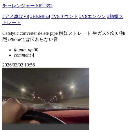
チャレンジャー SRT 392
#アメ車はV8
#HEMI6.4
#V8サウンド
#V8エンジン
#触媒ス
トレート
Catalytic converter delete pipe 触媒ストレート 生ガスの匂い強
烈 iPhoneでは伝わらない音
thumb_up
90
comment
4
2026/03/02 19:56