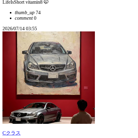
LifeIsShort vitamin8 🤭
thumb_up
74
comment
0
2026/07/14 03:55
Cクラス