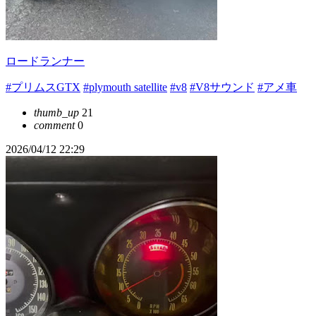
ロードランナー
#プリムスGTX
#plymouth satellite
#v8
#V8サウンド
#アメ車
thumb_up
21
comment
0
2026/04/12 22:29