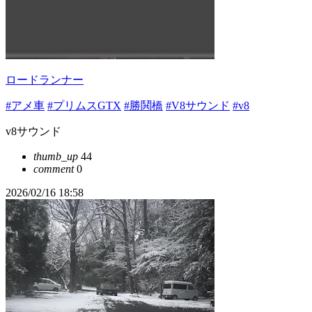
ロードランナー
#アメ車
#プリムスGTX
#勝鬨橋
#V8サウンド
#v8
v8サウンド
thumb_up
44
comment
0
2026/02/16 18:58