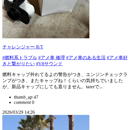
チャレンジャー R/T
#燃料系トラブル
#アメ車 修理
#アメ車のある生活
#アメ車好
きと繋がりたい
#V8サウンド
燃料キャップ外れてるよの警告がつき、エンジンチェックラ
ンプがつき、またキャップね！くらいの気持ちでいました
が、新品キャップにしても直りません。tazerで...
thumb_up
47
comment
0
2026/03/29 14:26