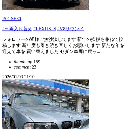
IS GSE30
#車両入れ替え
#LEXUS IS
#V8サウンド
フォロワーの皆様ご無沙汰してます 新年の挨拶も兼ねて投
稿します 新年度も引き続き宜しくお願いします 新たな年を
迎えて車を 買い替えました セダン車両に戻っ...
thumb_up
159
comment
23
2026/01/03 21:10