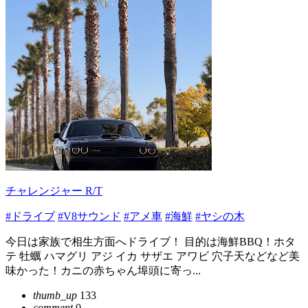
チャレンジャー R/T
#ドライブ
#V8サウンド
#アメ車
#海鮮
#ヤシの木
今日は家族で相生方面へドライブ！ 目的は海鮮BBQ！ホタ
テ 牡蠣 ハマグリ アジ イカ サザエ アワビ 穴子天などなど美
味かった！カニの赤ちゃん埠頭に寄っ...
thumb_up
133
comment
0