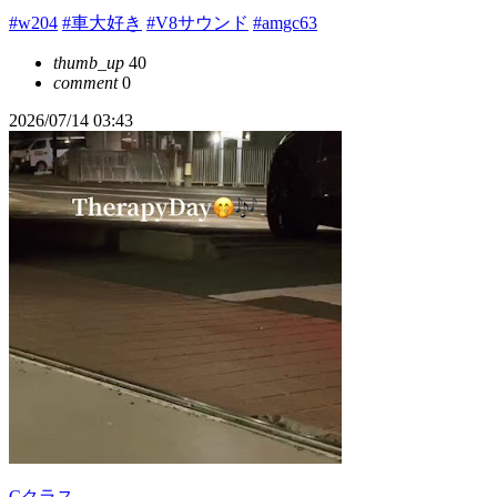
#w204
#車大好き
#V8サウンド
#amgc63
thumb_up
40
comment
0
2026/07/14 03:43
Cクラス