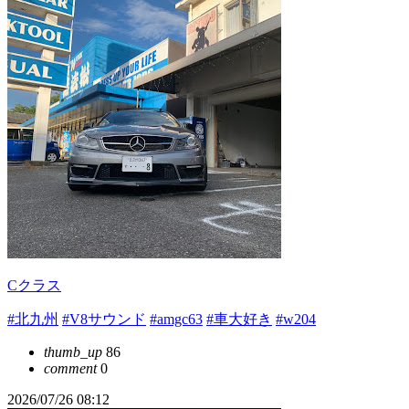
Cクラス
#北九州
#V8サウンド
#amgc63
#車大好き
#w204
thumb_up
86
comment
0
2026/07/26 08:12