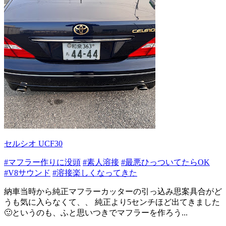
セルシオ UCF30
#マフラー作りに没頭
#素人溶接
#最悪ひっついてたらOK
#V8サウンド
#溶接楽しくなってきた
納車当時から純正マフラーカッターの引っ込み思案具合がど
うも気に入らなくて、、 純正より5センチほど出てきました
🙂というのも、ふと思いつきでマフラーを作ろう...