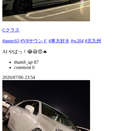
Cクラス
#amgc63
#V8サウンド
#車大好き
#w204
#北九州
AI やばっ！😂😃😍🔥
thumb_up
87
comment
0
2026/07/06 23:54