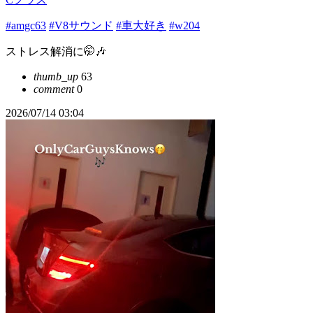
#amgc63
#V8サウンド
#車大好き
#w204
ストレス解消に🤭🎶
thumb_up
63
comment
0
2026/07/14 03:04