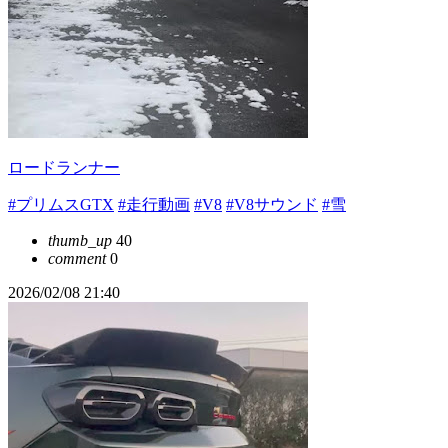
ロードランナー
#プリムスGTX
#走行動画
#V8
#V8サウンド
#雪
thumb_up
40
comment
0
2026/02/08 21:40