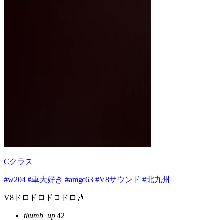
Cクラス
#w204
#車大好き
#amgc63
#V8サウンド
#北九州
V8ドロドロドロドロ🎶
thumb_up
42