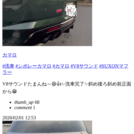
カマロ
#洗車
#シボレーカマロ
#カマロ
#V8サウンド
#SUXONマフ
ラー
V8サウンドたまんね～😆👍✨洗車完了✨斜め後ろ斜め前正面
から😁
thumb_up
68
comment
1
2026/02/01 12:53