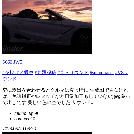
S660 JW5
#夕焼けと愛車
#お題投稿
#直３サウンド
#sound racer
#V8サ
ウンド
空に露出を合わせるとクルマは真っ暗に 生成AIでもなけれ
ば、色調補正やレタッチなど画像加工もしていないjpeg撮っ
て出しです 美しい色の空でした サウンド...
thumb_up
96
comment
0
2026/05/29 06:33