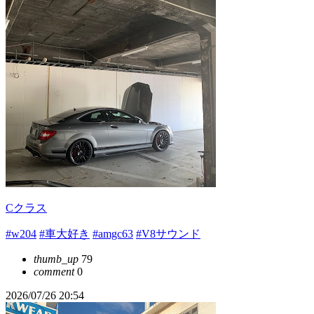
Cクラス
#w204
#車大好き
#amgc63
#V8サウンド
thumb_up
79
comment
0
2026/07/26 20:54