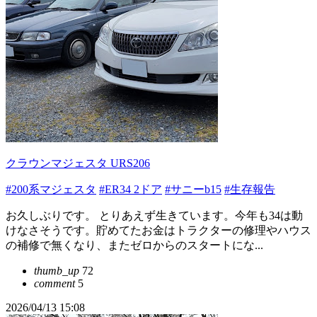
クラウンマジェスタ URS206
#200系マジェスタ
#ER34 2ドア
#サニーb15
#生存報告
お久しぶりです。 とりあえず生きています。今年も34は動
けなさそうです。貯めてたお金はトラクターの修理やハウス
の補修で無くなり、またゼロからのスタートにな...
thumb_up
72
comment
5
2026/04/13 15:08