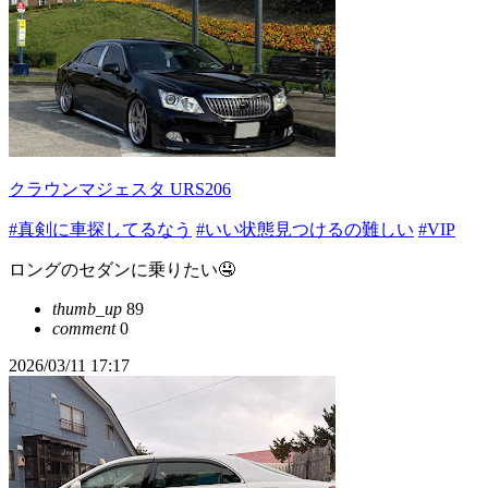
クラウンマジェスタ URS206
#真剣に車探してるなう
#いい状態見つけるの難しい
#VIP
ロングのセダンに乗りたい🤤
thumb_up
89
comment
0
2026/03/11 17:17