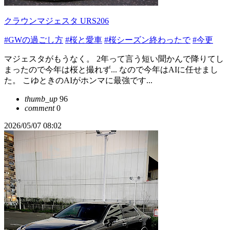
クラウンマジェスタ URS206
#GWの過ごし方
#桜と愛車
#桜シーズン終わったで
#今更
マジェスタがもうなく。 2年って言う短い聞かんで降りてし
まったので今年は桜と撮れず... なので今年はAIに任せまし
た。 こゆときのAIがホンマに最強です...
thumb_up
96
comment
0
2026/05/07 08:02