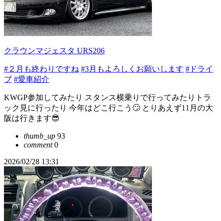
クラウンマジェスタ URS206
#２月も終わりですね
#3月もよろしくお願いします
#ドライ
ブ
#愛車紹介
KWGP参加してみたり スタンス横乗りで行ってみたりトラ
ック見に行ったり 今年はどこ行こう🙄 とりあえず11月の大
阪は行きます😎
thumb_up
93
comment
0
2026/02/28 13:31