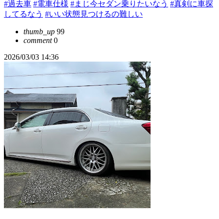
#過去車
#電車仕様
#まじ今セダン乗りたいなう
#真剣に車探
してるなう
#いい状態見つけるの難しい
thumb_up
99
comment
0
2026/03/03 14:36