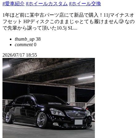
#愛車紹介
#ホイールカスタム
#ホイール交換
1年ほど前に某中古パーツ店にて新品で購入！11jマイナスオ
フセット HPディスクこのままじゃとても履けません🥲 なの
で先輩から譲って頂いた10.5j SL...
thumb_up
38
comment
0
2026/07/17 18:55