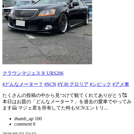
クラウンマジェスタ URS206
#どんなメーター？
#SCN
#Y30 グロリア
#シビック
#アメ車
たくさんの投稿の中から見つけて観てくれてありがとう🥰
本日はお題の「どんなメーター？」を過去の愛車でやってみ
ます🤗 マジェ君を所有してた時もSCNエントリ...
thumb_up
100
comment
0