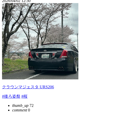
2026/04/02 12:30
クラウンマジェスタ URS206
#後ろ姿祭
#桜
thumb_up
72
comment
0