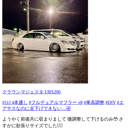
クラウンマジェスタ URS206
#11J 4本通し
#フルデュアルマフラー v8
#車高調整
#DIY
#エ
アサスなのに全下げできない…🤣
ようやく前後共に収まりまして 微調整して下げるのみ🥹 さ
すがに欲張りサイズでした🤦‍♂️