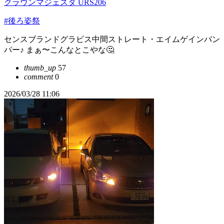
クラウンマジェスタ URS206
#後ろ姿祭
センスブランドグラビス中間ストレート・エイムゲインバン
パー♪ まぁ〜こんなとこやな🤔
thumb_up
57
comment
0
2026/03/28 11:06