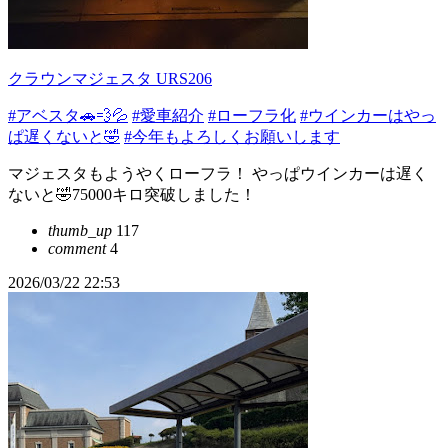
クラウンマジェスタ URS206
#アベスタ🚗💨💦
#愛車紹介
#ローフラ化
#ウインカーはやっ
ぱ遅くないと🤣
#今年もよろしくお願いします
マジェスタもようやくローフラ！ やっぱウインカーは遅く
ないと🤣75000キロ突破しました！
thumb_up
117
comment
4
2026/03/22 22:53