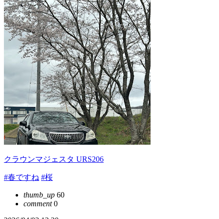
クラウンマジェスタ URS206
#春ですね
#桜
thumb_up
60
comment
0