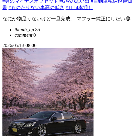
#男のマイナスオフセット
#GWの思い出
#自動車税納税通知
書
#ものたりない車高の低さ
#11J 4本通し
なにか物足りないけど一旦完成。 マフラー純正にしたい😂
thumb_up
85
comment
0
2026/05/13 08:06