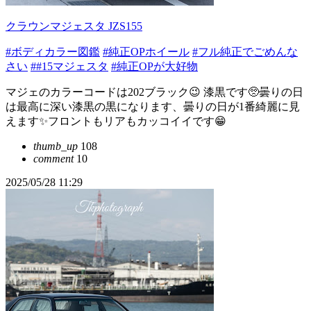
クラウンマジェスタ JZS155
#ボディカラー図鑑
#純正OPホイール
#フル純正でごめんな
さい
##15マジェスタ
#純正OPが大好物
マジェのカラーコードは202ブラック😉 漆黒です🥺曇りの日
は最高に深い漆黒の黒になります、曇りの日が1番綺麗に見
えます✨フロントもリアもカッコイイです😁
thumb_up
108
comment
10
2025/05/28 11:29