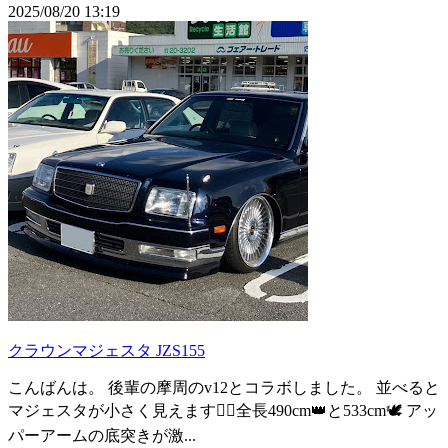
2025/08/20 13:19
クラウンマジェスタ JZS155
こんばんは。 後輩の摩周のv12とコラボしました。 並べると
マジェスタが小さく見えます🤦‍♂️全長490cm👑と533cm🕊️ アッ
パーアームの底突きが激...