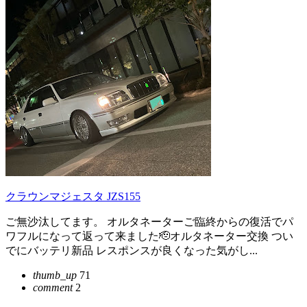
クラウンマジェスタ JZS155
ご無沙汰してます。 オルタネーターご臨終からの復活でパ
ワフルになって返って来ました🫡オルタネーター交換 つい
でにバッテリ新品 レスポンスが良くなった気がし...
thumb_up
71
comment
2