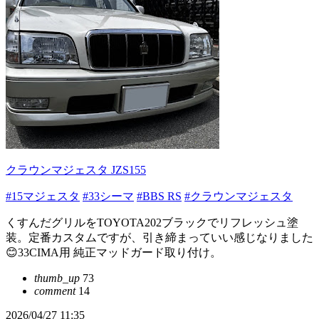
クラウンマジェスタ JZS155
#15マジェスタ
#33シーマ
#BBS RS
#クラウンマジェスタ
くすんだグリルをTOYOTA202ブラックでリフレッシュ塗
装。定番カスタムですが、引き締まっていい感じなりました
😊33CIMA用 純正マッドガード取り付け。
thumb_up
73
comment
14
2026/04/27 11:35