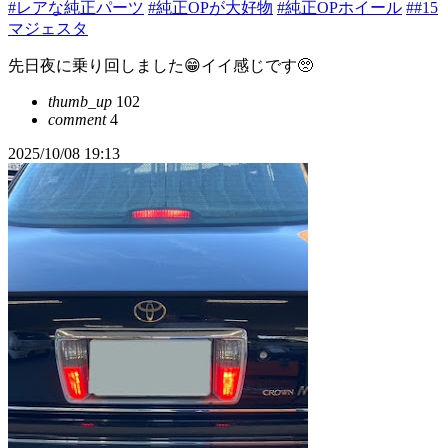
#レアな純正パーツ
#純正OPが大好物
#純正OPホイール
##15
マジェスタ
先日夜に乗り回しました😁イイ感じです🥺
thumb_up
102
comment
4
2025/10/08 19:13