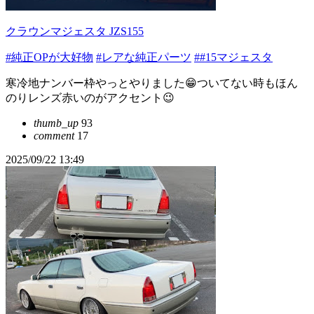
クラウンマジェスタ JZS155
#純正OPが大好物
#レアな純正パーツ
##15マジェスタ
寒冷地ナンバー枠やっとやりました😁ついてない時もほん
のりレンズ赤いのがアクセント😉
thumb_up
93
comment
17
2025/09/22 13:49