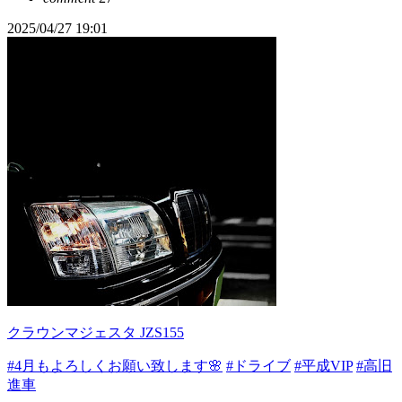
2025/04/27 19:01
クラウンマジェスタ JZS155
#4月もよろしくお願い致します🌸
#ドライブ
#平成VIP
#高旧
進車