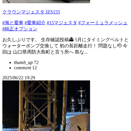
クラウンマジェスタ JZS155
#海と愛車
#愛車紹介
#15マジェスタ
#フォーミュラメッシュ
#純正オプション
お久しぶりです。 生存確認投稿👻 5月にタイミングベルトと
ウォーターポンプ交換して 初の長距離走行！ 問題なし🫡 今
回は 山口県周防大島町と言う所へ 島な...
thumb_up
72
comment
12
2025/06/22 19:29