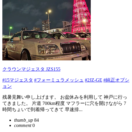
クラウンマジェスタ JZS155
#15マジェスタ
#フォーミュラメッシュ
#2JZ-GE
#純正オプシ
ョン
残暑見舞い申し上げます。 お盆休みを利用して 神戸に行っ
てきました。 片道 700km程度 マフラーに穴を開けながら 7
時間ちょいで到着帰ってきて 早速排...
thumb_up
84
comment
0