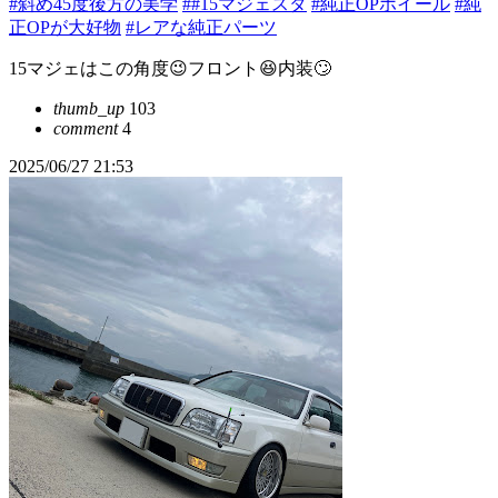
#斜め45度後方の美学
##15マジェスタ
#純正OPホイール
#純
正OPが大好物
#レアな純正パーツ
15マジェはこの角度😉フロント😆内装🙄
thumb_up
103
comment
4
2025/06/27 21:53