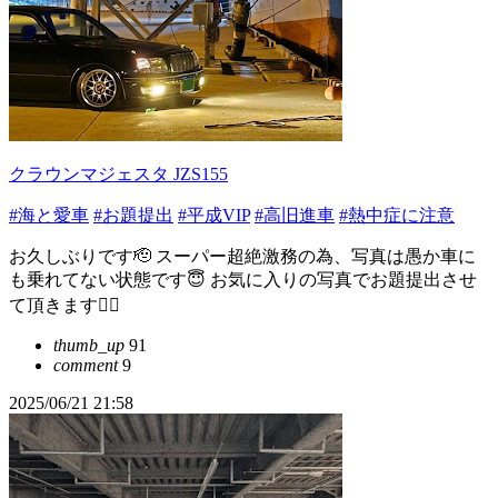
クラウンマジェスタ JZS155
#海と愛車
#お題提出
#平成VIP
#高旧進車
#熱中症に注意
お久しぶりです🫡 スーパー超絶激務の為、写真は愚か車に
も乗れてない状態です😇 お気に入りの写真でお題提出させ
て頂きます🙇‍♂
thumb_up
91
comment
9
2025/06/21 21:58