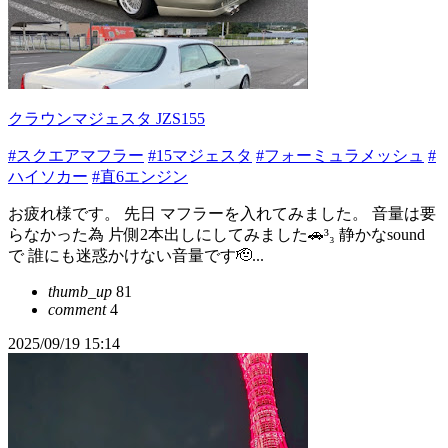
クラウンマジェスタ JZS155
#スクエアマフラー
#15マジェスタ
#フォーミュラメッシュ
#
ハイソカー
#直6エンジン
お疲れ様です。 先日 マフラーを入れてみました。 音量は要
らなかった為 片側2本出しにしてみました🚗³₃ 静かなsound
で 誰にも迷惑かけない音量です🫡...
thumb_up
81
comment
4
2025/09/19 15:14