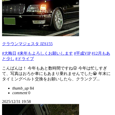
クラウンマジェスタ JZS155
#大晦日
#来年もよろしくお願いします
#平成VIP
#12月もあ
と少し
#ドライブ
こんばんは！ 今年もあと数時間ですね😲 今年は忙しすぎ
て、写真はおろか車にもあまり乗れませんでした😭 年末に
タイミングベルト交換をお願いしたら、クランクプ...
thumb_up
84
comment
0
2025/12/31 19:58