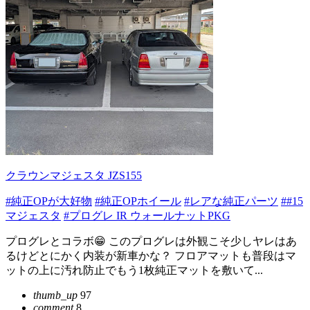
クラウンマジェスタ JZS155
#純正OPが大好物
#純正OPホイール
#レアな純正パーツ
##15
マジェスタ
#プログレ IR ウォールナットPKG
プログレとコラボ😁 このプログレは外観こそ少しヤレはあ
るけどとにかく内装が新車かな？ フロアマットも普段はマ
ットの上に汚れ防止でもう1枚純正マットを敷いて...
thumb_up
97
comment
8