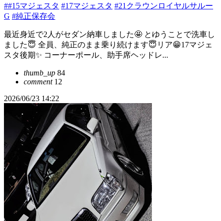
##15マジェスタ
#17マジェスタ
#21クラウンロイヤルサルー
G
#純正保存会
最近身近で2人がセダン納車しました🤩 とゆうことで洗車し
ました😇 全員、純正のまま乗り続けます😇リア😁17マジェ
スタ後期✨ コーナーポール、助手席ヘッドレ...
thumb_up
84
comment
12
2026/06/23 14:22