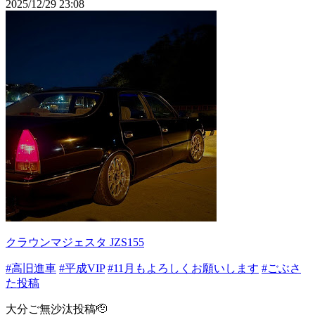
2025/12/29 23:08
クラウンマジェスタ JZS155
#高旧進車
#平成VIP
#11月もよろしくお願いします
#ごぶさ
た投稿
大分ご無沙汰投稿🫡