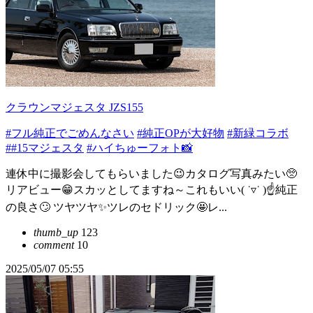
クラウンマジェスタ JZS155
#フル純正でごめんなさい
#純正OPが大好物
#新緑コラボ
##15マジェスタ
#ハイちゅーフォト📸
連休中に撮影会してもらいました😉カタログ写真みたい🥺
リアビュー😁スカッとしてますね～これもいい( ˙▿˙ )☝純正
の良さ🙄 ツヤツヤ✨ツレのセドリック🤩レ...
thumb_up
123
comment
10
2025/05/07 05:55