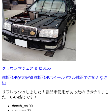
クラウンマジェスタ JZS155
#純正OPが大好物
#純正OPホイール
#フル純正でごめんなさ
い
リフレッシュしました！新品未使用があったのでポチリまし
た！いい感じです！
thumb_up
90
comment
27