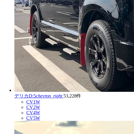
デリカD:5
chevron_right
53,228件
CV1W
CV2W
CV4W
CV5W