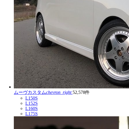
ムーヴカスタム
chevron_right
52,578件
L150S
L152S
L160S
L175S