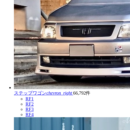
ステップワゴン
chevron_right
66,792件
RF1
RF2
RF3
RF4