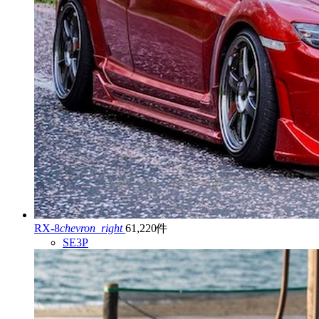
RX-8
chevron_right
61,220件
SE3P