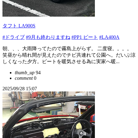
タフト LA900S
#ドライブ
#9月も終わりますね
#PP1 ビート
#LA400A
朝、、、大雨降ってたので霧島上がらず。 二度寝。。。。
笑昼から晴れ間が見えたのでチビ共連れて公園へ。だいぶ涼
しくなった夕方。ビートを暖気させる為に実家へ暖...
thumb_up
94
comment
0
2025/09/28 15:07