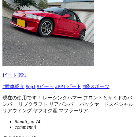
ビート PP1
#愛車紹介
#pp1
#ビート
#PP1 ビート
#軽スポーツ
現在の使用です！ レーシングハマー フロントとサイドのバ
ンパー リブクラフト リアバンパー バックヤードスペシャル
リアウィング ヤフオク産 マフラーリア...
thumb_up
74
comment
4