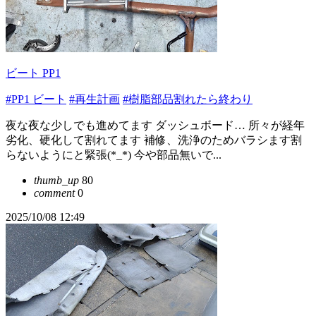
ビート PP1
#PP1 ビート
#再生計画
#樹脂部品割れたら終わり
夜な夜な少しでも進めてます ダッシュボード… 所々が経年
劣化、硬化して割れてます 補修、洗浄のためバラシます割
らないようにと緊張(*_*) 今や部品無いで...
thumb_up
80
comment
0
2025/10/08 12:49