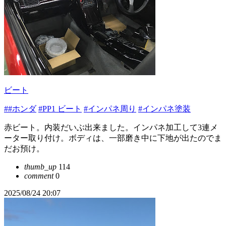
ビート
##ホンダ
#PP1 ビート
#インパネ周り
#インパネ塗装
赤ビート。内装だいぶ出来ました。インパネ加工して3連メ
ーター取り付け。ボディは、一部磨き中に下地が出たのでま
だお預け。
thumb_up
114
comment
0
2025/08/24 20:07