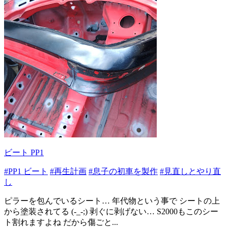
ビート PP1
#PP1 ビート
#再生計画
#息子の初車を製作
#見直しとやり直
し
ピラーを包んでいるシート… 年代物という事で シートの上
から塗装されてる (-_-;) 剥ぐに剥げない… S2000もこのシー
ト割れますよね だから傷ごと...