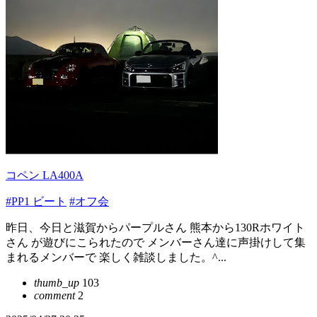
コペン LA400A
#PP1 ビート
#オフ会
昨日、今日と滋賀からパープルさん 熊本から130Rホワイト
さん が遊びにこられたので メンバーさん達に声掛けして集
まれるメンバーで 楽しく雑談しました。^...
thumb_up
103
comment
2