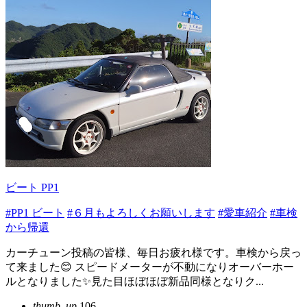
ビート PP1
#PP1 ビート
#６月もよろしくお願いします
#愛車紹介
#車検
から帰還
カーチューン投稿の皆様、毎日お疲れ様です。車検から戻っ
て来ました😊 スピードメーターが不動になりオーバーホー
ルとなりました✨見た目ほぼほぼ新品同様となりク...
thumb_up
106