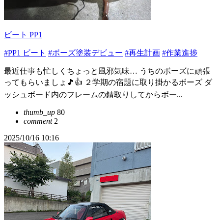
ビート PP1
#PP1 ビート
#ボーズ塗装デビュー
#再生計画
#作業進捗
最近仕事も忙しくちょっと風邪気味… うちのボーズに頑張
ってもらいましょ🎵👍 ２学期の宿題に取り掛かるボーズ ダ
ッシュボード内のフレームの錆取りしてからボー...
thumb_up
80
comment
2
2025/10/16 10:16