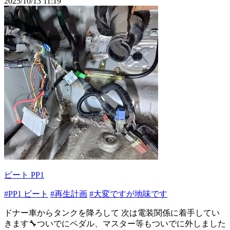
2025/10/13 11:19
ビート PP1
#PP1 ビート
#再生計画
#大変ですが地味です
ドナー車からタンクを降ろして 次は電装関係に着手してい
きます🔧ついでにペダル、マスター等もついでに外しました