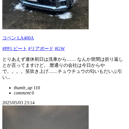
コペン LA400A
#PP1 ビート
#リアボード
#GW
とりあえず連休初日は洗車から…… なんか世間は折り返し
とか言ってますけど。 暦通りの会社は今日からや
で。。。。笑吹き上げ……チュウチュウの匂いもだいぶ引
い...
thumb_up
110
comment
0
2025/05/03 23:14