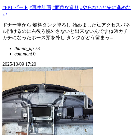
#PP1 ビート
#再生計画
#面倒な造り
#やらないと先に進めな
い
ドナー車から 燃料タンク降ろし 始めました🙋アクセスパネ
ル開けるのに右後ろ幌外さないと出来ないんですね😥カチ
カチになったホース類を外し タンクがどう留まっ...
thumb_up
78
comment
0
2025/10/09 17:20