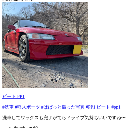
ビート PP1
#洗車
#軽スポーツ
#ぱぱっと撮った写真
#PP1 ビート
#pp1
洗車してワックスも完了がてらドライブ気持ちいいですね〜
thumb_up
69