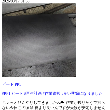
2026/03/17 01:58
ビート PP1
#PP1 ビート
#再生計画
#作業進捗
#良い季節になりました
ちょっとひんやりしてきましたね🍁 作業が捗りそうで捗ら
ない今日この頃😅 夏より良いんですが天候が安定しません