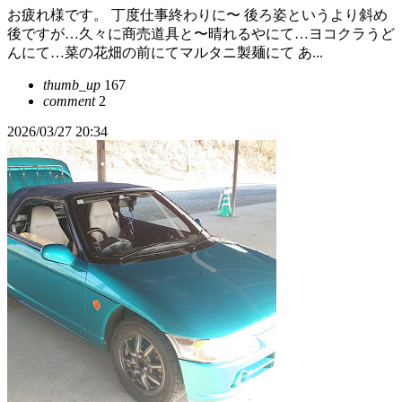
お疲れ様です。 丁度仕事終わりに〜 後ろ姿というより斜め
後ですが…久々に商売道具と〜晴れるやにて…ヨコクラうど
んにて…菜の花畑の前にてマルタニ製麺にて あ...
thumb_up
167
comment
2
2026/03/27 20:34