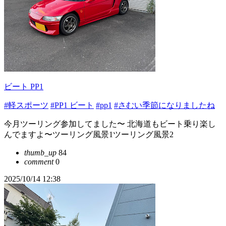
ビート PP1
#軽スポーツ
#PP1 ビート
#pp1
#さむい季節になりましたね
今月ツーリング参加してました〜 北海道もビート乗り楽し
んでますよ〜ツーリング風景1ツーリング風景2
thumb_up
84
comment
0
2025/10/14 12:38