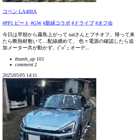
コペン LA400A
#PP1 ビート
#GW
#新緑コラボ
#ドライブ
#オフ会
今日は早朝から霧島上がって nalさんとプチオフ。帰って来
たら断熱材敷いて…配線纏めて。 色々電源の確認したら追
加メーター共が動かず。(ﾟoﾟ;; オーデ...
thumb_up
103
comment
2
2025/05/05 14:11