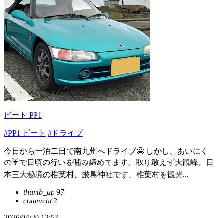
ビート PP1
#PP1 ビート
#ドライブ
今日から一泊二日で南九州へドライブ🤩 しかし、あいにく
の☔で日頃の行いを噛み締めてます。取り敢えず大観峰。日
本三大秘境の椎葉村、厳島神社です、椎葉村を観光...
thumb_up
97
comment
2
2026/04/20 12:57