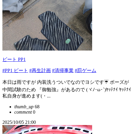
ビート PP1
#PP1 ビート
#再生計画
#清掃事業
#罰ゲーム
本日は雨ですが 内装洗うついでなのでヨシです☔ ボーズが
中間試験のため 『御勉強』があるので (ヾﾉ･ω･`)ﾔｯﾃﾅｲ ﾔｯﾃﾅｲ
私自身が進めます(・...
thumb_up
68
comment
0
2025/10/05 21:00