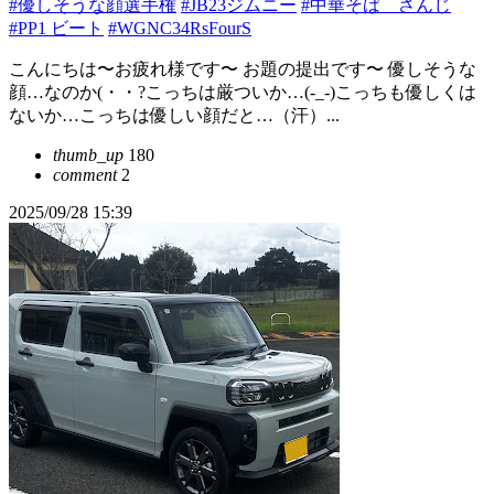
#優しそうな顔選手権
#JB23ジムニー
#中華そば さんじ
#PP1 ビート
#WGNC34RsFourS
こんにちは〜お疲れ様です〜 お題の提出です〜 優しそうな
顔…なのか(・・?こっちは厳ついか…(-_-)こっちも優しくは
ないか…こっちは優しい顔だと…（汗）...
thumb_up
180
comment
2
2025/09/28 15:39