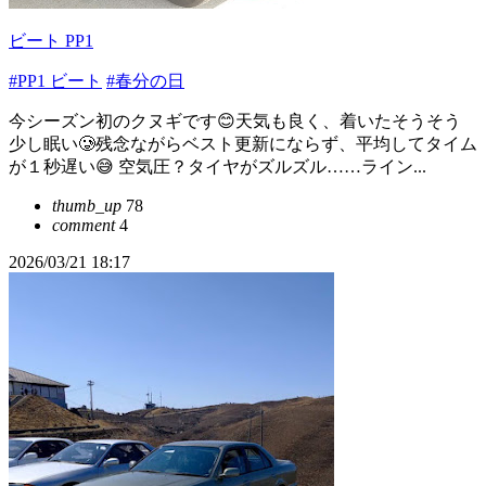
ビート PP1
#PP1 ビート
#春分の日
今シーズン初のクヌギです😊天気も良く、着いたそうそう
少し眠い🥲残念ながらベスト更新にならず、平均してタイム
が１秒遅い😅 空気圧？タイヤがズルズル……ライン...
thumb_up
78
comment
4
2026/03/21 18:17