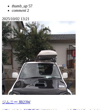
thumb_up
57
comment
2
2025/10/02 13:21
ジムニー JB23W