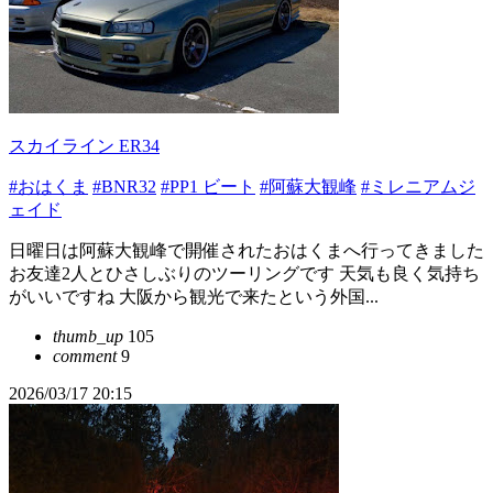
スカイライン ER34
#おはくま
#BNR32
#PP1 ビート
#阿蘇大観峰
#ミレニアムジ
ェイド
日曜日は阿蘇大観峰で開催されたおはくまへ行ってきました
お友達2人とひさしぶりのツーリングです 天気も良く気持ち
がいいですね 大阪から観光で来たという外国...
thumb_up
105
comment
9
2026/03/17 20:15