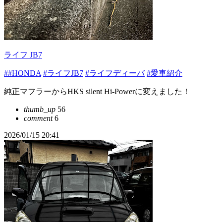
ライフ JB7
##HONDA
#ライフJB7
#ライフディーバ
#愛車紹介
純正マフラーからHKS silent Hi-Powerに変えました！
thumb_up
56
comment
6
2026/01/15 20:41