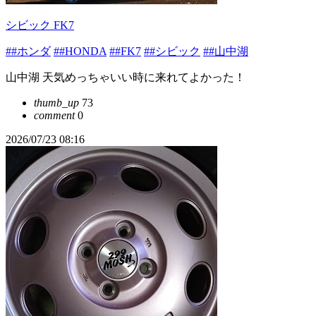
シビック FK7
##ホンダ
##HONDA
##FK7
##シビック
##山中湖
山中湖 天気めっちゃいい時に来れてよかった！
thumb_up
73
comment
0
2026/07/23 08:16