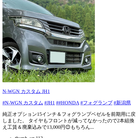
N-WGN カスタム JH1
#N-WGN カスタム
#JH1
##HONDA
#フォグランプ
#新潟県
純正オプション15インチ＆フォグランプベゼルを前期用に戻
しました。 タイヤもフロントが減ってなかったので2本組換
え工賃＆廃棄込みで13,000円😊もちろん...