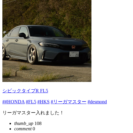
シビックタイプR FL5
##HONDA
#FL5
#HKS
#リーガマスター
#desmond
リーガマスター入れました！
thumb_up
108
comment
0