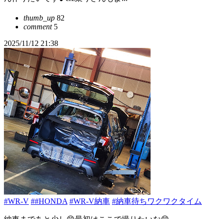
thumb_up
82
comment
5
2025/11/12 21:38
#WR-V
##HONDA
#WR-V納車
#納車待ちワクワクタイム