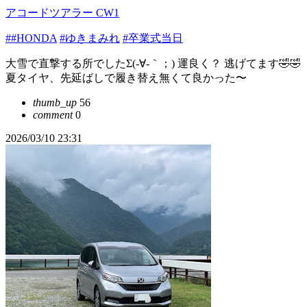
アコードツアラー CW1
##HONDA
#ゆきまみれ
#卒業式当日
大雪で直撃する所でしたΣ(-∀-｀；) 運良く？ 逃げてます🤣🤣
夏タイヤ、先延ばしで履き替え無くて良かった〜
thumb_up
56
comment
0
2026/03/10 23:31