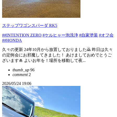
ステップワゴンスパーダ RK5
##INTENTION ZERO
#ケルヒャー泡洗浄
#自家塗装
#オフ会
##HONDA
久々の更新 24年10月から放置しておりました🙇 昨日は久々
の定例会にお邪魔してきました！ あけましておめでとうご
ざいます🎍 よいお年を！場所を移動して夜...
thumb_up
96
comment
2
2026/05/24 19:06