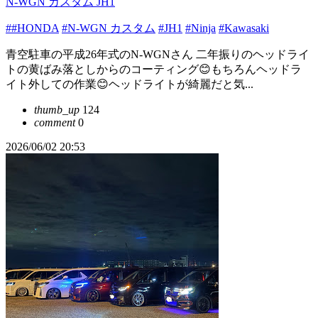
N-WGN カスタム JH1
##HONDA
#N-WGN カスタム
#JH1
#Ninja
#Kawasaki
青空駐車の平成26年式のN-WGNさん 二年振りのヘッドライ
トの黄ばみ落としからのコーティング😊もちろんヘッドラ
イト外しての作業😊ヘッドライトが綺麗だと気...
thumb_up
124
comment
0
2026/06/02 20:53