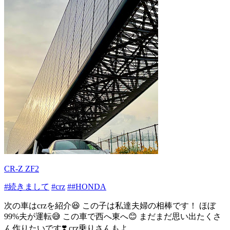
CR-Z ZF2
#続きまして
#crz
##HONDA
次の車はcrzを紹介😆 この子は私達夫婦の相棒です！ ほぼ
99%夫が運転😅 この車で西へ東へ😊 まだまだ思い出たくさ
ん作りたいです❣️ crz乗りさんもよ...