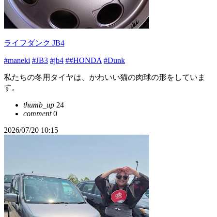
ライフダンク JB4
#maneki
#JB3
#jb4
##HONDA
#Dunk
私たちの冬用タイヤは、かわいい猫の肉球の形をしていま
す。
thumb_up
24
comment
0
2026/07/20 10:15