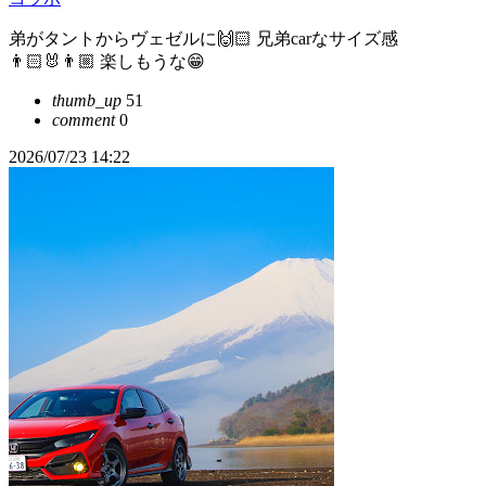
弟がタントからヴェゼルに🙌🏻 兄弟carなサイズ感
👨🏻‍🐰‍👨🏼 楽しもうな😁
thumb_up
51
comment
0
2026/07/23 14:22