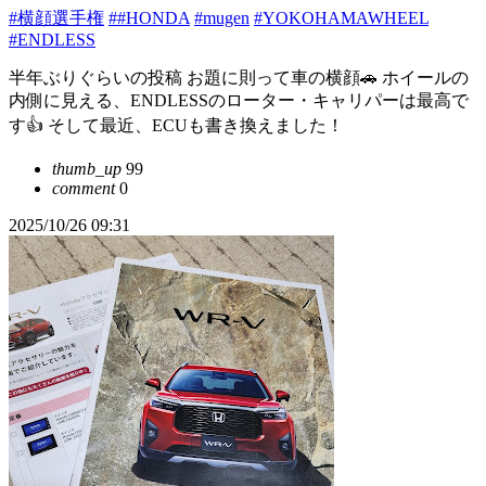
#横顔選手権
##HONDA
#mugen
#YOKOHAMAWHEEL
#ENDLESS
半年ぶりぐらいの投稿 お題に則って車の横顔🚗 ホイールの
内側に見える、ENDLESSのローター・キャリパーは最高で
す👍 そして最近、ECUも書き換えました！
thumb_up
99
comment
0
2025/10/26 09:31