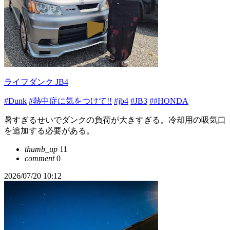
ライフダンク JB4
#Dunk
#熱中症に気をつけて!!
#jb4
#JB3
##HONDA
暑すぎるせいでダンクの負荷が大きすぎる。冷却用の吸気口
を追加する必要がある。
thumb_up
11
comment
0
2026/07/20 10:12