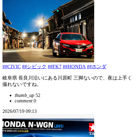
##CIVIC
##シビック
##FK7
##HONDA
##ホンダ
岐阜県 長良川沿いにある川原町 三脚ないので、夜は上手く
撮れないですね。
thumb_up
52
comment
0
2026/07/19 09:13