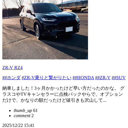
ZR-V RZ4
##ホンダ
#ZR-V乗りと繋がりたい
##HONDA
##ZR-V
##SUV
納車しました！3ヶ月かかったけど早い方だったのかな。 グ
ラスコやTVキャンセラーに点検パックやらで、オプション
だけで、かなりの額だったけど値引きも沢山して...
thumb_up
61
comment
2
2025/12/22 15:41