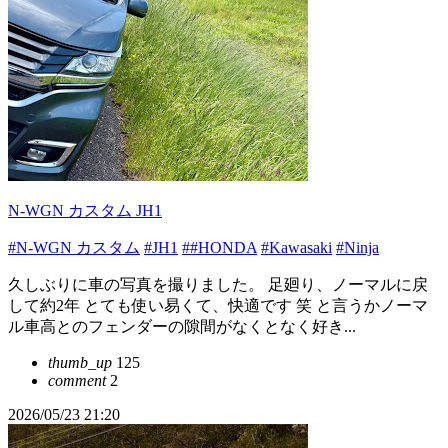
N-WGN カスタム JH1
#N-WGN カスタム
#JH1
##HONDA
#Kawasaki
#Ninja
久しぶりに車の写真を撮りました。 足廻り、ノーマルに戻
して約2年 とても使い易くて、快適です 笑 と言うかノーマ
ル車高とのフェンダーの隙間がなくとなく好き...
thumb_up
125
comment
2
2026/05/23 21:20