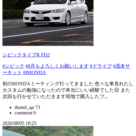
シビックタイプR FD2
#シビック
#8月もよろしくお願いします
#ドライブ
#茂木サ
ーキット
##HONDA
初のHONDAミーティング行ってきました 色々な車見れたし
カスタムの勉強になったので本当にいい経験でした😌 また
次回も行かせていただきます現地で購入したフ...
thumb_up
73
comment
0
2026/08/05 10:25