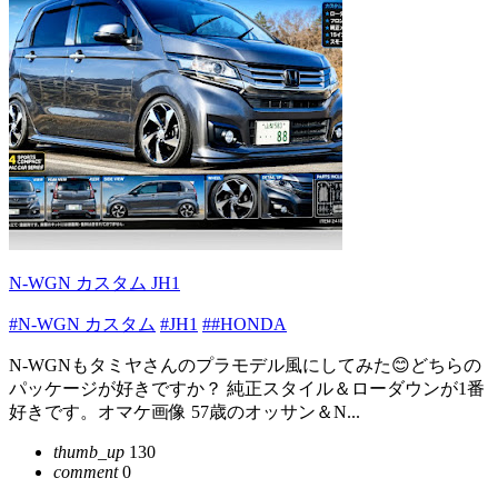
N-WGN カスタム JH1
#N-WGN カスタム
#JH1
##HONDA
N-WGNもタミヤさんのプラモデル風にしてみた😊どちらの
パッケージが好きですか？ 純正スタイル＆ローダウンが1番
好きです。オマケ画像 57歳のオッサン＆N...
thumb_up
130
comment
0