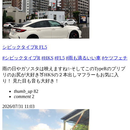
シビックタイプR FL5
#シビックタイプR
#HKS
#FL5
#雨も滴るいい車
#ケツフェチ
雨の日やガソスタは映えますね✨️そしてこのTypeRのプリプ
リのお尻が大好き🍑HKSの２本出しマフラーもお気に入
り！ 見た目も音も大好き！
thumb_up
82
comment
2
2026/07/31 11:03