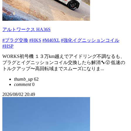
アルトワークス HA36S
#プラグ交換
#HKS
#M40XL
#強化イグニッションコイル
#HSP
WORKS初号機 １３万km越えでアイドリング不調なるも、
プラグとイグニッションコイル交換したら解消🔧😮 低速の
トルクアップ〜高回転域までスムーズになりま...
thumb_up
62
comment
0
2026/08/02 20:49