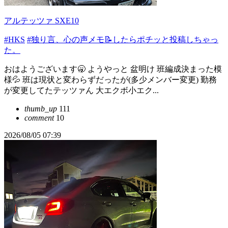
アルテッツァ SXE10
#HKS
#独り言、心の声メモ📝したらポチッと投稿しちゃっ
た。
おはようございます🥱 ようやっと 盆明け 班編成決まった模
様💦 班は現状と変わらずだったが(多少メンバー変更) 勤務
が変更してたテッツァん 大エクボ小エク...
thumb_up
111
comment
10
2026/08/05 07:39