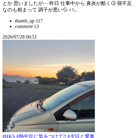
とか 思いましたが⋯ 昨日 仕事中から 鼻炎が酷く🤧 寝不足
なのも相まって 調子が悪い💦 バ...
thumb_up
117
comment
13
2026/07/28 06:51
#HKS
#熱中症に気をつけて!!
#夕日と愛車