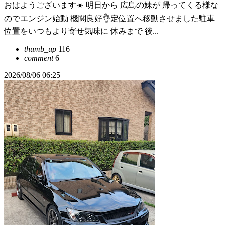
おはようございます☀️ 明日から 広島の妹が 帰ってくる様な
のでエンジン始動 機関良好👌定位置へ移動させました駐車
位置をいつもより寄せ気味に 休みまで 後...
thumb_up
116
comment
6
2026/08/06 06:25