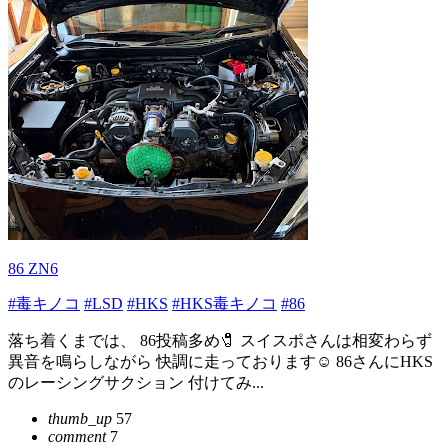
86 ZN6
#毒キノコ
#LSD
#HKS
#HKS毒キノコ
#86
落ち着くまでは、 86投稿多め🧷 スイスポさんは相変わらず
異音を鳴らしながら 快調に走っております☺️ 86さんにHKS
のレーシングサクション 付けてみ...
thumb_up
57
comment
7