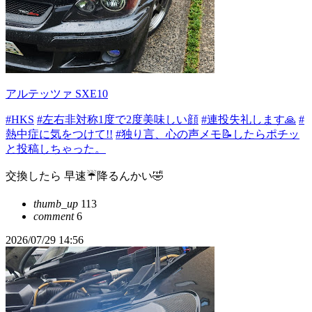
アルテッツァ SXE10
#HKS
#左右非対称1度で2度美味しい顔
#連投失礼します🙏
#
熱中症に気をつけて!!
#独り言、心の声メモ📝したらポチッ
と投稿しちゃった。
交換したら 早速☔降るんかい🤣
thumb_up
113
comment
6
2026/07/29 14:56