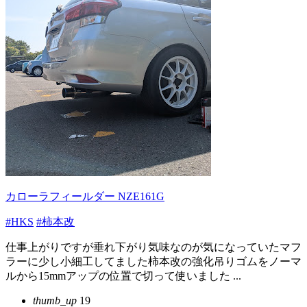
カローラフィールダー NZE161G
#HKS
#柿本改
仕事上がりですが垂れ下がり気味なのが気になっていたマフ
ラーに少し小細工してました柿本改の強化吊りゴムをノーマ
ルから15mmアップの位置で切って使いました ...
thumb_up
19