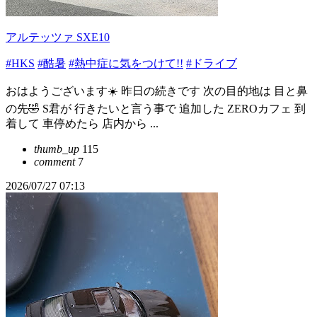
アルテッツァ SXE10
#HKS
#酷暑
#熱中症に気をつけて!!
#ドライブ
おはようございます☀️ 昨日の続きです 次の目的地は 目と鼻
の先🤣 S君が 行きたいと言う事で 追加した ZEROカフェ 到
着して 車停めたら 店内から ...
thumb_up
115
comment
7
2026/07/27 07:13