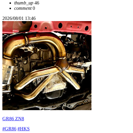
thumb_up
46
comment
0
2026/08/01 13:46
GR86 ZN8
#GR86
#HKS