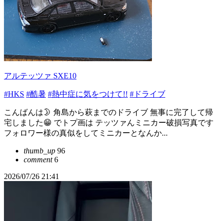
アルテッツァ SXE10
#HKS
#酷暑
#熱中症に気をつけて!!
#ドライブ
こんばんは🌛 角島から萩までのドライブ 無事に完了して帰
宅しました😁 でトプ画は テッツァんミニカー破損写真です
フォロワー様の真似をしてミニカーとなんか...
thumb_up
96
comment
6
2026/07/26 21:41