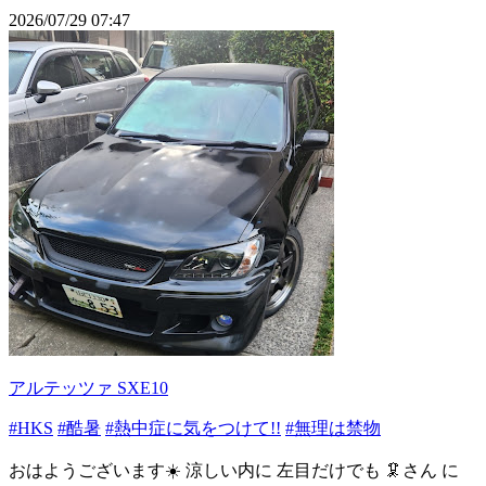
2026/07/29 07:47
アルテッツァ SXE10
#HKS
#酷暑
#熱中症に気をつけて!!
#無理は禁物
おはようございます☀️ 涼しい内に 左目だけでも 🦑さん に