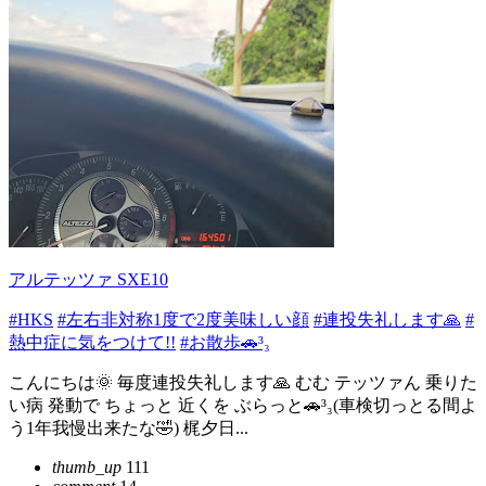
アルテッツァ SXE10
#HKS
#左右非対称1度で2度美味しい顔
#連投失礼します🙏
#
熱中症に気をつけて!!
#お散歩🚗³₃
こんにちは🌞 毎度連投失礼します🙏 むむ テッツァん 乗りた
い病 発動で ちょっと 近くを ぶらっと🚗³₃(車検切っとる間よ
う1年我慢出来たな🤣) 梶夕日...
thumb_up
111