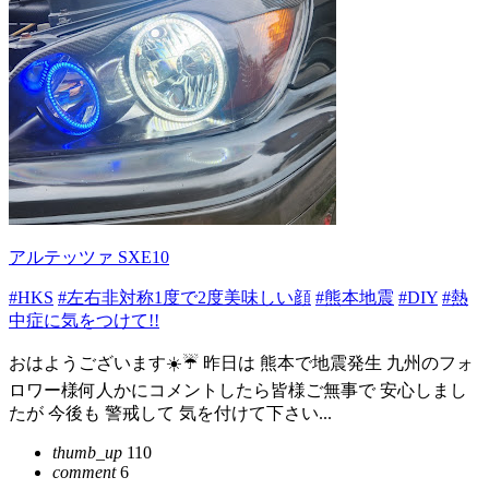
アルテッツァ SXE10
#HKS
#左右非対称1度で2度美味しい顔
#熊本地震
#DIY
#熱
中症に気をつけて!!
おはようございます☀️☔ 昨日は 熊本で地震発生 九州のフォ
ロワー様何人かにコメントしたら皆様ご無事で 安心しまし
たが 今後も 警戒して 気を付けて下さい...
thumb_up
110
comment
6