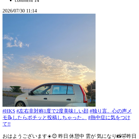
comment
14
2026/07/30 11:14
#HKS
#左右非対称1度で2度美味しい顔
#独り言、心の声メ
モ📝したらポチッと投稿しちゃった。
#熱中症に気をつけ
て!!
おはようございます☀️😊 昨日 休憩中 雲が 気になり📸🤣昨日