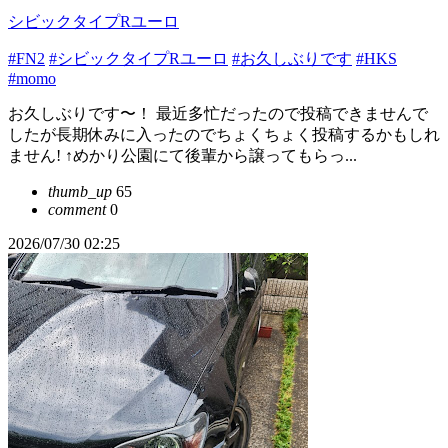
シビックタイプRユーロ
#FN2
#シビックタイプRユーロ
#お久しぶりです
#HKS
#momo
お久しぶりです〜！ 最近多忙だったので投稿できませんで
したが長期休みに入ったのでちょくちょく投稿するかもしれ
ません! ↑めかり公園にて後輩から譲ってもらっ...
thumb_up
65
comment
0
2026/07/30 02:25