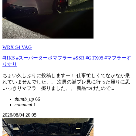
WRX S4 VAG
#HKS
#スーパーターボマフラー
#SSR
#GTX05
#マフラーす
りすり
ちょい久しぶりに投稿しますー！ 仕事忙しくてなかなか乗
れていませんでした、、 次男の誕プレ見に行った帰りに思
いっきりマフラー擦りました、、 新品つけたので...
thumb_up
66
comment
1
2026/08/04 20:05