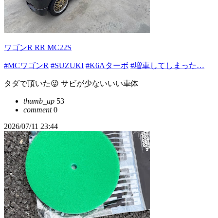
ワゴンR RR MC22S
#MCワゴンR
#SUZUKI
#K6Aターボ
#増車してしまった…
タダで頂いた😜 サビが少ないいい車体
thumb_up
53
comment
0
2026/07/11 23:44