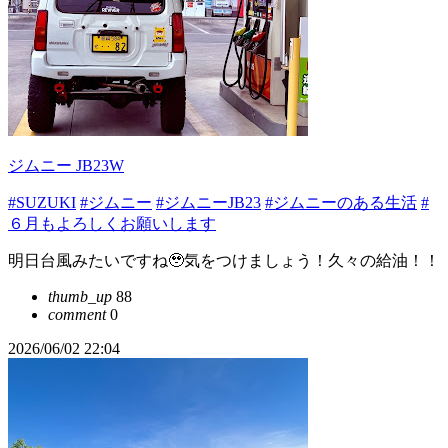
ジムニー JB23W
#SUZUKI
#ジムニー
#ジムニーJB23
#ジムニーのある生活
#
６月もよろしくお願いします
明日台風みたいですね🥹気をつけましょう！久々の給油！！
thumb_up
88
comment
0
2026/06/02 22:04