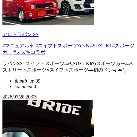
アルトラパン SS
#マニュアル車
#スイフトスポーツZc33s
#SUZUKI
#スポーツ
カー
#スズキコラボ
ラパンSS×スイフトスポーツ🚗³₃SUZUKIのスポーツカー🚗³₃
ストリートスポーツ×スイフトスポーツ🚗初のドンキ🚗³₃
thumb_up
89
comment
0
2026/07/28 20:05