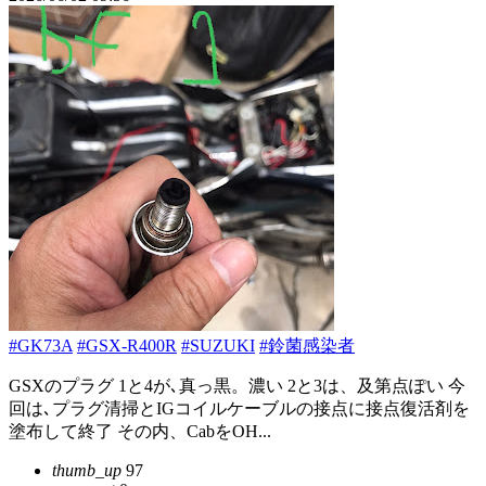
#GK73A
#GSX-R400R
#SUZUKI
#鈴菌感染者
GSXのプラグ 1と4が､真っ黒。濃い 2と3は、及第点ぽい 今
回は､プラグ清掃とIGコイルケーブルの接点に接点復活剤を
塗布して終了 その内、CabをOH...
thumb_up
97