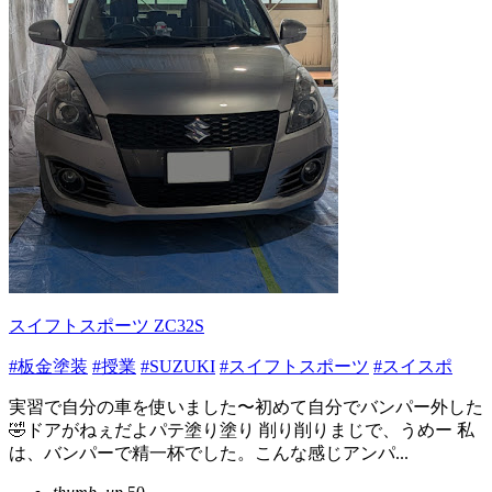
スイフトスポーツ ZC32S
#板金塗装
#授業
#SUZUKI
#スイフトスポーツ
#スイスポ
実習で自分の車を使いました〜初めて自分でバンパー外した
🤣ドアがねぇだよパテ塗り塗り 削り削りまじで、うめー 私
は、バンパーで精一杯でした。こんな感じアンパ...