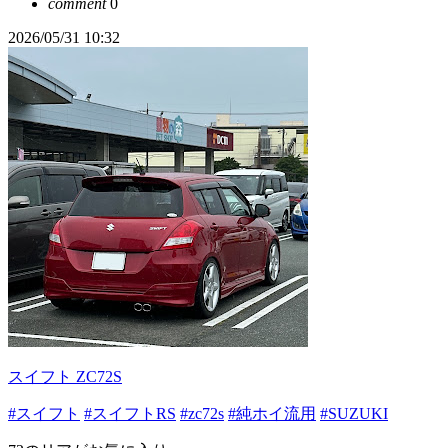
comment
0
2026/05/31 10:32
スイフト ZC72S
#スイフト
#スイフトRS
#zc72s
#純ホイ流用
#SUZUKI