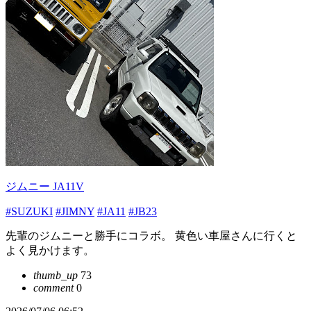
ジムニー JA11V
#SUZUKI
#JIMNY
#JA11
#JB23
先輩のジムニーと勝手にコラボ。 黄色い車屋さんに行くと
よく見かけます。
thumb_up
73
comment
0