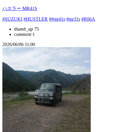
ハスラー MR41S
#SUZUKI
#HUSTLER
##mr41s
#mr31s
#R06A
thumb_up
75
comment
1
2026/06/06 11:00