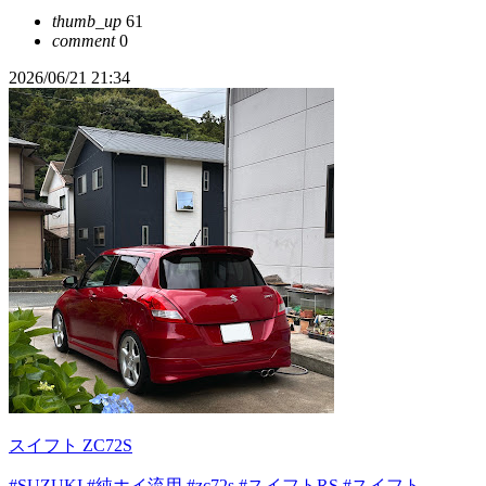
thumb_up
61
comment
0
2026/06/21 21:34
スイフト ZC72S
#SUZUKI
#純ホイ流用
#zc72s
#スイフトRS
#スイフト