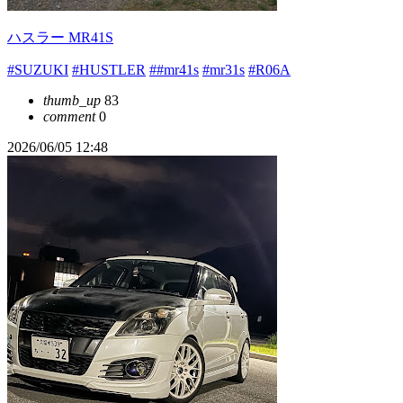
ハスラー MR41S
#SUZUKI
#HUSTLER
##mr41s
#mr31s
#R06A
thumb_up
83
comment
0
2026/06/05 12:48