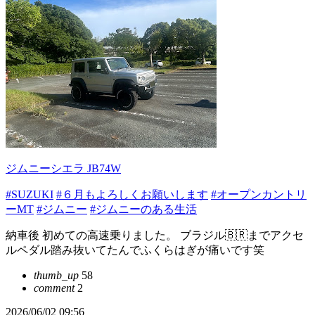
ジムニーシエラ JB74W
#SUZUKI
#６月もよろしくお願いします
#オープンカントリ
ーMT
#ジムニー
#ジムニーのある生活
納車後 初めての高速乗りました。 ブラジル🇧🇷までアクセ
ルペダル踏み抜いてたんでふくらはぎが痛いです笑
thumb_up
58
comment
2
2026/06/02 09:56