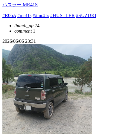
ハスラー MR41S
#R06A
#mr31s
##mr41s
#HUSTLER
#SUZUKI
thumb_up
74
comment
1
2026/06/06 23:31