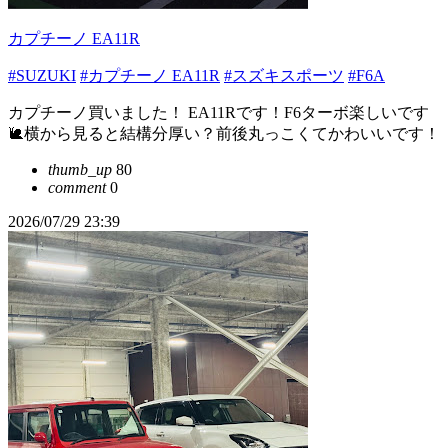
カプチーノ EA11R
#SUZUKI
#カプチーノ EA11R
#スズキスポーツ
#F6A
カプチーノ買いました！ EA11Rです！F6ターボ楽しいです
🐌横から見ると結構分厚い？前後丸っこくてかわいいです！
thumb_up
80
comment
0
2026/07/29 23:39