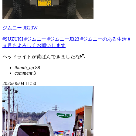
ジムニー JB23W
#SUZUKI
#ジムニー
#ジムニーJB23
#ジムニーのある生活
#
６月もよろしくお願いします
ヘッドライトが黄ばんできましたな🫡
thumb_up
88
comment
3
2026/06/04 11:50