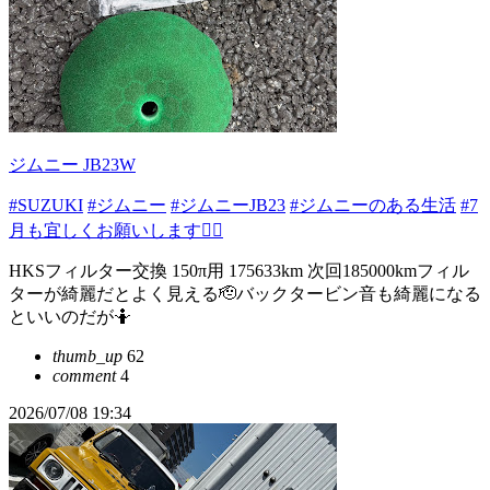
ジムニー JB23W
#SUZUKI
#ジムニー
#ジムニーJB23
#ジムニーのある生活
#7
月も宜しくお願いします🙇‍♂️
HKSフィルター交換 150π用 175633km 次回185000kmフィル
ターが綺麗だとよく見える🫡バックタービン音も綺麗になる
といいのだが🤷
thumb_up
62
comment
4
2026/07/08 19:34