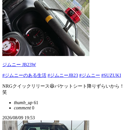
ジムニー JB23W
#ジムニーのある生活
#ジムニーJB23
#ジムニー
#SUZUKI
NRGクイックリリース😆バケットシート降りずらいから！
笑
thumb_up
61
comment
0
2026/08/09 19:53