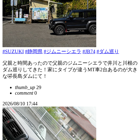
#SUZUKI
#静岡県
#ジムニーシエラ
#JB74
#ダム巡り
父親と時間あったので父親のジムニーシエラで井川と川根の
ダム巡りしてきた！家にタイプが違うMT車2台あるのが大き
な🤣長島ダムにて！
thumb_up
29
comment
0
2026/08/10 17:44