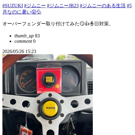
#SUZUKI
#ジムニー
#ジムニーJB23
#ジムニーのある生活
#5
月なのに暑い😲💦
オーバーフェンダー取り付けてみた😏👍👮🏻対策。
thumb_up
83
comment
0
2026/05/26 15:23