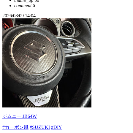
thumb_up
50
comment
6
2026/08/09 14:04
ジムニー JB64W
#カーボン風
#SUZUKI
#DIY