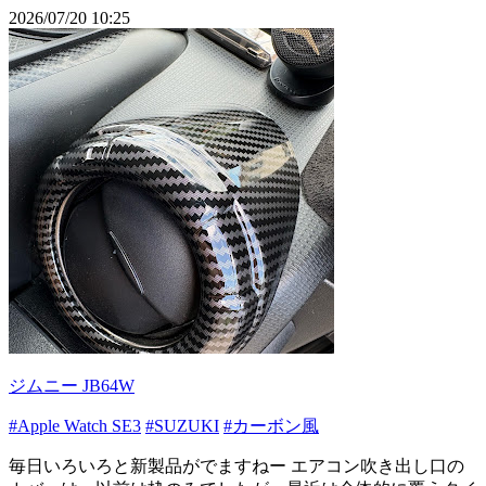
2026/07/20 10:25
ジムニー JB64W
#Apple Watch SE3
#SUZUKI
#カーボン風
毎日いろいろと新製品がでますねー エアコン吹き出し口の