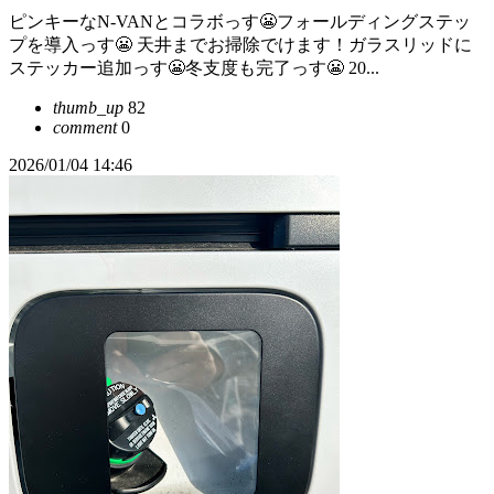
ピンキーなN-VANとコラボっす😬フォールディングステッ
プを導入っす😬 天井までお掃除でけます！ガラスリッドに
ステッカー追加っす😬冬支度も完了っす😬 20...
thumb_up
82
comment
0
2026/01/04 14:46