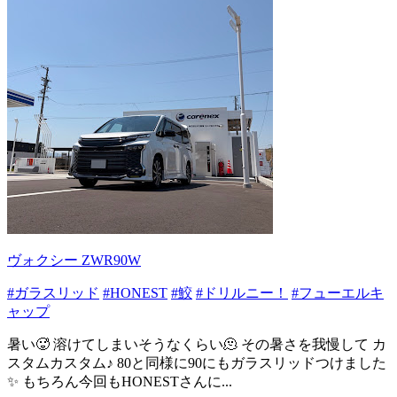
ヴォクシー ZWR90W
#ガラスリッド
#HONEST
#鮫
#ドリルニー！
#フューエルキ
ャップ
暑い🥵 溶けてしまいそうなくらい🫠 その暑さを我慢して カ
スタムカスタム♪ 80と同様に90にもガラスリッドつけました
✨ もちろん今回もHONESTさんに...