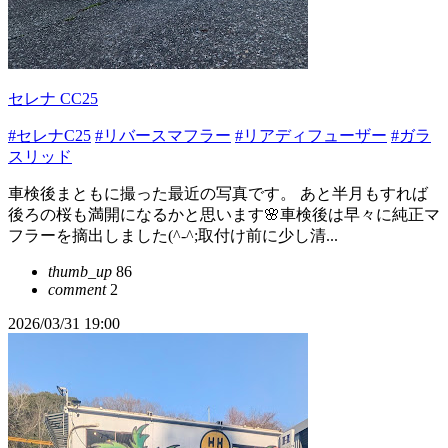
セレナ CC25
#セレナC25
#リバースマフラー
#リアディフューザー
#ガラ
スリッド
車検後まともに撮った最近の写真です。 あと半月もすれば
後ろの桜も満開になるかと思います🌸車検後は早々に純正マ
フラーを摘出しました(^-^;取付け前に少し清...
thumb_up
86
comment
2
2026/03/31 19:00