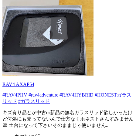
RAV4 AXAP54
#RAV4PHV
#rav4adventure
#RAV4HYBRID
#HONESTガラス
リッド
#ガラスリッド
キズ有り品とか中古or新品の無名ガラスリッド欲しかったけ
ど何処にも売ってないんで仕方なくホネストさんすみません
😅 土台になって下さいそのままじゃ使いません...