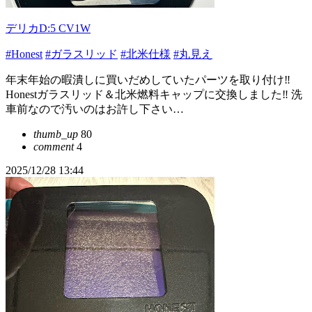
デリカD:5 CV1W
#Honest
#ガラスリッド
#北米仕様
#丸見え
年末年始の暇潰しに買いだめしていたパーツを取り付け‼︎
Honestガラスリッド＆北米燃料キャップに交換しました‼︎ 洗
車前なので汚いのはお許し下さい…
thumb_up
80
comment
4
2025/12/28 13:44