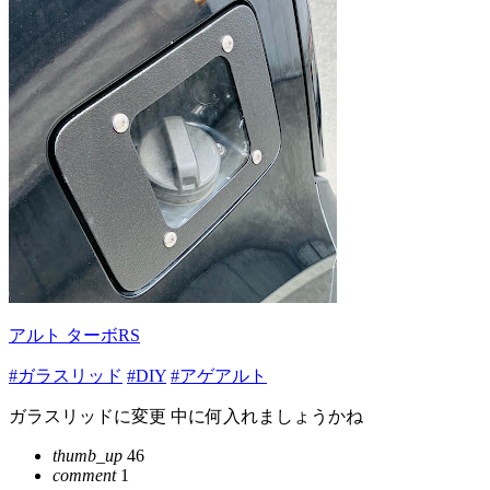
アルト ターボRS
#ガラスリッド
#DIY
#アゲアルト
ガラスリッドに変更 中に何入れましょうかね
thumb_up
46
comment
1