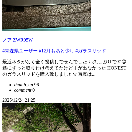
ノア ZWR95W
#青森県ユーザー
#12月もあと少し
#ガラスリッド
最近ネタがなく全く投稿しでせんでした お久しぶりです😊
遂にずっと取り付け考えてたけど手が出なかった HONEST
のガラスリッドを購入致しましたw 写真は...
thumb_up
96
comment
0
2025/12/24 21:25