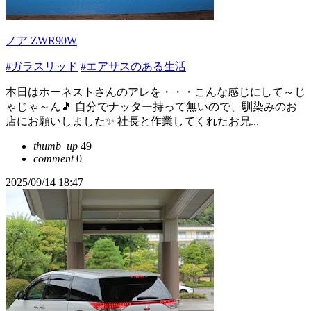
ノア ZWR90W
#ガラスリッド
#エアサスのある生活
本日はホーネストさんのアレを・・・こんな感じにして～じ
ゃじゃ～ん🎵 自分でナッター持って無いので、馴染みのお
店にお願いしました✨ 社長と作業してくれたお兄...
thumb_up
49
comment
0
2025/09/14 18:47