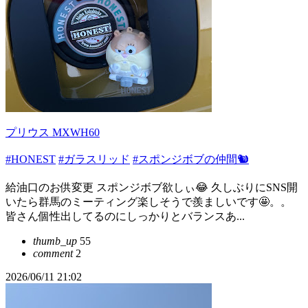
プリウス MXWH60
#HONEST
#ガラスリッド
#スポンジボブの仲間🐿️
給油口のお供変更 スポンジボブ欲しぃ😂 久しぶりにSNS開
いたら群馬のミーティング楽しそうで羨ましいです🤩。。
皆さん個性出してるのにしっかりとバランスあ...
thumb_up
55
comment
2
2026/06/11 21:02