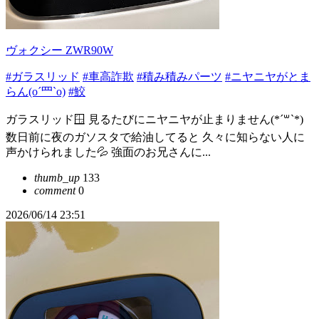
ヴォクシー ZWR90W
#ガラスリッド
#車高詐欺
#積み積みパーツ
#ニヤニヤがとま
らん(o´罒`o)
#鮫
ガラスリッド🪟 見るたびにニヤニヤが止まりません(*´꒳`*)
数日前に夜のガソスタで給油してると 久々に知らない人に
声かけられました💦 強面のお兄さんに...
thumb_up
133
comment
0
2026/06/14 23:51