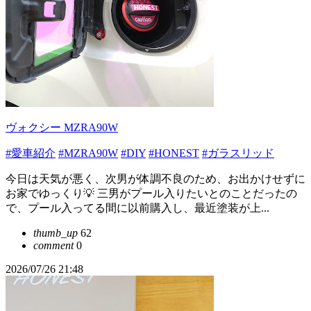
ヴォクシー MZRA90W
#愛車紹介
#MZRA90W
#DIY
#HONEST
#ガラスリッド
今日は天気が悪く、次男が体調不良のため、お出かけせずに
お家でゆっくり💡 三男がプール入りたいとのことだったの
で、プール入ってる間に以前購入し、最近塗装が上...
thumb_up
62
comment
0
2026/07/26 21:48