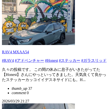
RAV4 MXAA54
#RAV4
#アドベンチャー
#Honest
#ステッカー
#ガラスリッド
久々の投稿です。 この間の休みに息子がいきたがってた
【Honest】さんにやっといってきました。天気良くて良かっ
たステッカーカッコイイデスネサイドにも。H...
thumb_up
37
comment
0
2026/03/29 21:27