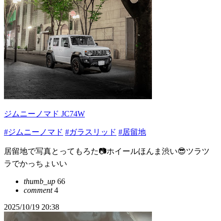
ジムニーノマド JC74W
#ジムニーノマド
#ガラスリッド
#居留地
居留地で写真とってもろた📷ホイールほんま渋い😎ツラツ
ラでかっちょいい
thumb_up
66
comment
4
2025/10/19 20:38