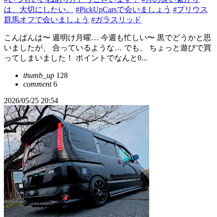
は、大切にしたい。
#PickUpCarsで会いましょう
#プリウス
群馬オフで会いましょう
#ガラスリッド
こんばんは〜 週明け月曜… 今週も忙しい〜 黒でどうかと思
いましたが、 合っているような… でも、 ちょっと遊びで買
ってしまいました！ ポイントでなんと0...
thumb_up
128
comment
6
2026/05/25 20:54