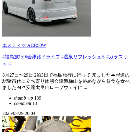
エスティマ ACR50W
#福島旅行
#会津路ドライブ
#温泉リフレッシュ♨️
#ガラスリ
ッド
8月27日〜29日 2泊3日で福島旅行に行って 来ました🚗💨道の
駅猪苗代に立ち寄り休憩会津磐梯山を眺めながら昼食を食べ
ました🍱🍴安達太良山ロープウェイに ...
thumb_up
139
comment
13
2025/08/29 20:04