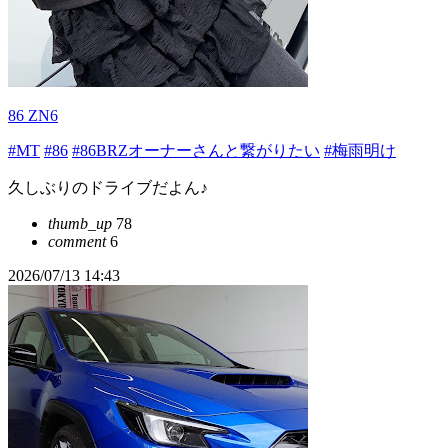
86 ZN6
#MT
#86
#86BRZオーナーさんと繋がりたい
#梅雨明け
久しぶりのドライブだよん♪
thumb_up
78
comment
6
2026/07/13 14:43