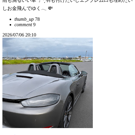
雨も滴るいい車 ☂︎*̣̩ 羽も付けたいしエンブレム凹も埋めたい
しお金飛んでゆく‪‪𓂃 💸
thumb_up
78
comment
9
2026/07/06 20:10