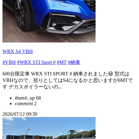
WRX S4 VBH
#VBH
#WRX STI Sport #
#MT
#納車
600台限定車 WRX STI SPORT # 納車されました😆 型式は
VBHなので、括りとしてはS4になるかと思いますが6MTで
す デカスポイラーないの...
thumb_up
68
comment
2
2026/07/12 09:39