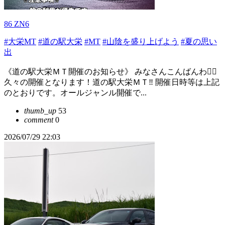
86 ZN6
#大栄MT
#道の駅大栄
#MT
#山陰を盛り上げよう
#夏の思い
出
《道の駅大栄ＭＴ開催のお知らせ》 みなさんこんばんわ🙇‍♂️
久々の開催となります！道の駅大栄ＭＴ‼︎ 開催日時等は上記
のとおりです。オールジャンル開催で...
thumb_up
53
comment
0
2026/07/29 22:03