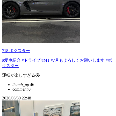
718 ボクスター
#愛車紹介
#ドライブ
#MT
#7月もよろしくお願いします
#ボ
クスター
運転が楽しすぎる😭
thumb_up
46
comment
0
2026/06/30 22:48