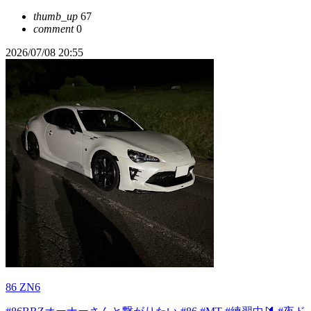
thumb_up
67
comment
0
2026/07/08 20:55
86 ZN6