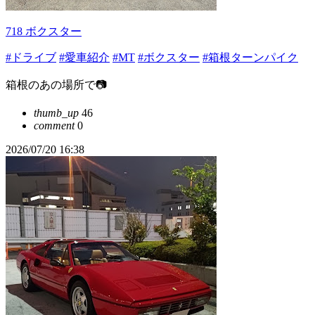
718 ボクスター
#ドライブ
#愛車紹介
#MT
#ボクスター
#箱根ターンパイク
箱根のあの場所で📷
thumb_up
46
comment
0
2026/07/20 16:38