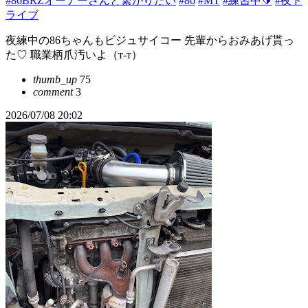
#86BRZオーナーさんと繋がりたい
#86
#MT
#練習中🔰
#夜ド
ライブ
夜練中の86ちゃんもビジュサイコー 先輩からおみあげ貰っ
た♡ 職業柄爪汚いよ（т-т）
thumb_up
75
comment
3
2026/07/08 20:02