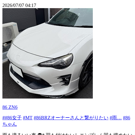
2026/07/07 04:17
86 ZN6
##86女子
#MT
#86BRZオーナーさんと繋がりたい
#雨…
#86
ちゃん