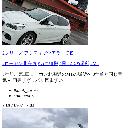
2シリーズ アクティブツアラー F45
#ローガン北海道
#カニ御殿
#思い出の場所
#MT
8年前、第1回ローガン北海道のMTの場所へ 8年前と同じ天
気🤣 雨男すぎてバリ気まずい
thumb_up
70
comment
3
2026/07/07 17:03