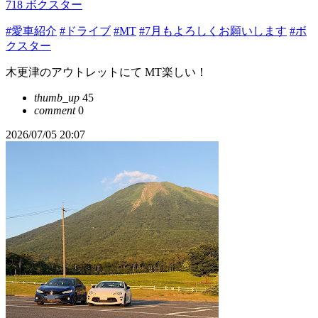
718 ボクスター
#愛車紹介
#ドライブ
#MT
#7月もよろしくお願いします
#ボ
クスター
木更津のアウトレットにて MT楽しい！
thumb_up
45
comment
0
2026/07/05 20:07