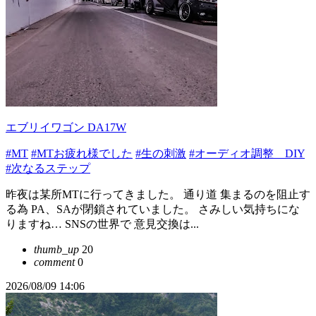
エブリイワゴン DA17W
#MT
#MTお疲れ様でした
#生の刺激
#オーディオ調整 DIY
#次なるステップ
昨夜は某所MTに行ってきました。 通り道 集まるのを阻止す
る為 PA、SAが閉鎖されていました。 さみしい気持ちにな
りますね… SNSの世界で 意見交換は...
thumb_up
20
comment
0
2026/08/09 14:06