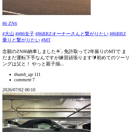
86 ZN6
#大山
##86女子
#86BRZオーナーさんと繋がりたい
#86BRZ
乗りと繋がりたい
#MT
念願のZN86納車しました‎‎𖤐 ̖́-‬ 免許取って2年振りのMTで ま
だまだ運転下手なんですが練習頑張ります🔰初めてのツーリ
ングは父と！ やっと親子揃...
thumb_up
111
comment
7
2026/07/02 00:10