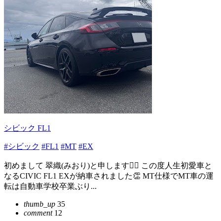
シビック FL1
#シビック
#FL1
#MT
#EX
初めまして 翠織(みおり)と申します🙇‍♀️ この度人生初愛車と
なるCIVIC FL1 EXが納車されました👏 MT仕様でMT車の運
転は自動車学校卒業ぶり...
thumb_up
35
comment
12