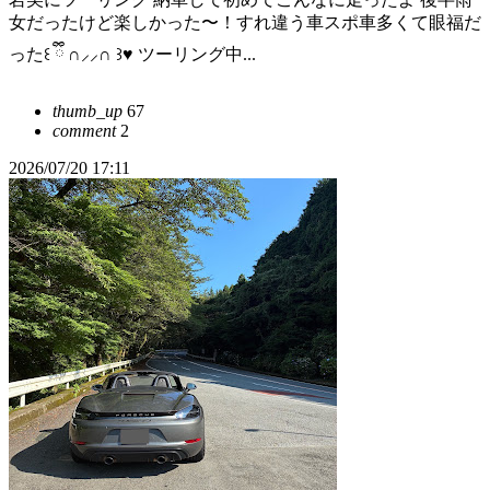
女だったけど楽しかった〜！すれ違う車スポ車多くて眼福だ
った꒰ ྀི ∩⸝⸝∩ ꒱♥︎ ツーリング中...
thumb_up
67
comment
2
2026/07/20 17:11