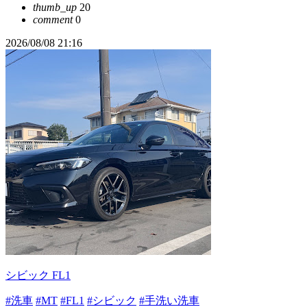
thumb_up
20
comment
0
2026/08/08 21:16
シビック FL1
#洗車
#MT
#FL1
#シビック
#手洗い洗車