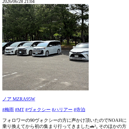
2026/06/28 21:04
ノア MZRA95W
#梅雨
#MT
#ヴォクシー
#ハリアー
#寺泊
フォロワーの90ヴォクシーの方に声かけ頂いたのでNOAHに
乗り換えてから初の集まり行ってきました🚗³₃ そのほかの方