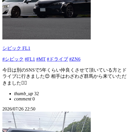
シビック FL1
#シビック
#FL1
#MT
#ドライブ
#ZN6
今日は別のSNSで5年くらい仲良くさせて頂いている方とド
ライブに行きました😊 相手はわざわざ群馬から来ていただ
きました🙇‍♀️
thumb_up
32
comment
0
2026/07/26 22:50