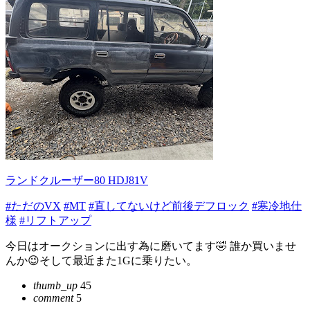
ランドクルーザー80 HDJ81V
#ただのVX
#MT
#直してないけど前後デフロック
#寒冷地仕
様
#リフトアップ
今日はオークションに出す為に磨いてます🤣 誰か買いませ
んか😉そして最近また1Gに乗りたい。
thumb_up
45
comment
5