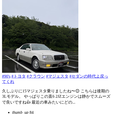
#90's
#トヨタ
#クラウン
#マジェスタ
#セダンの時代よ戻っ
てくれ
久しぶりに15マジェスタ乗りましたね〜😊 こちらは後期の
3Lモデル。 やっぱりこの直6 2JZエンジンは静かでスムーズ
で良いですね👍 最近の車みたいにどの...
thumb_up
84