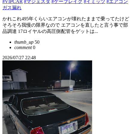
#VIPCAR
#マジェスタ
#ケーブレイク
#イミッツ
#エアコン
ガス漏れ
かれこれ495年くらいエアコンが壊れたままで乗ってたけど
そろそろ我慢の限界なので エアコンを直したと言う事で部
品調達 17ロイヤルの高圧側配管をゲットは...
thumb_up
50
comment
0
2026/07/27 22:48