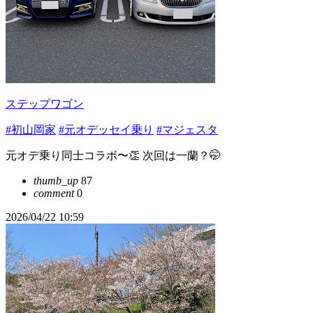
ステップワゴン
#初山岡家
#元オデッセイ乗り
#マジェスタ
元オデ乗り同士コラボ〜👏 次回は一蘭？🤭
thumb_up
87
comment
0
2026/04/22 10:59