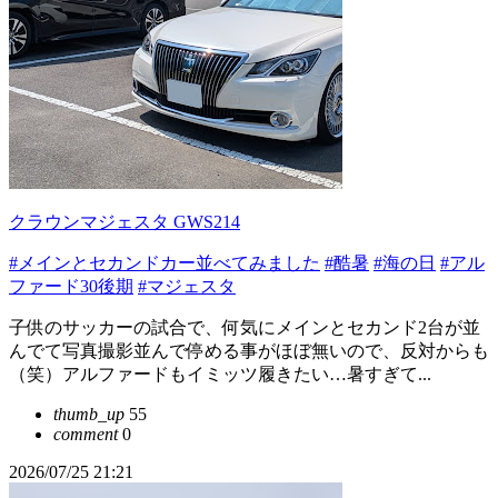
クラウンマジェスタ GWS214
#メインとセカンドカー並べてみました
#酷暑
#海の日
#アル
ファード30後期
#マジェスタ
子供のサッカーの試合で、何気にメインとセカンド2台が並
んでて写真撮影並んで停める事がほぼ無いので、反対からも
（笑）アルファードもイミッツ履きたい…暑すぎて...
thumb_up
55
comment
0
2026/07/25 21:21