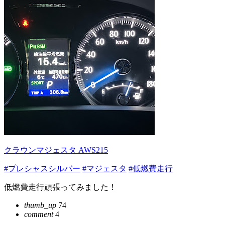
クラウンマジェスタ AWS215
#プレシャスシルバー
#マジェスタ
#低燃費走行
低燃費走行頑張ってみました！
thumb_up
74
comment
4