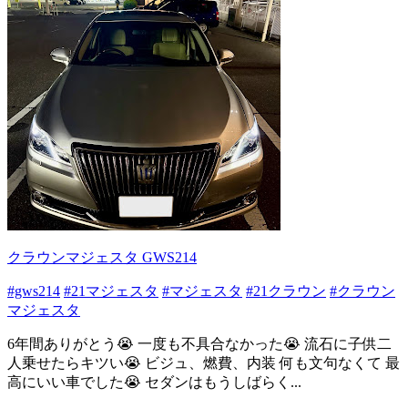
クラウンマジェスタ GWS214
#gws214
#21マジェスタ
#マジェスタ
#21クラウン
#クラウン
マジェスタ
6年間ありがとう😭 一度も不具合なかった😭 流石に子供二
人乗せたらキツい😭 ビジュ、燃費、内装 何も文句なくて 最
高にいい車でした😭 セダンはもうしばらく...