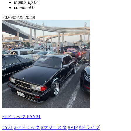
thumb_up
64
comment
0
2026/05/25 20:48
セドリック PAY31
#Y31
#セドリック
#マジェスタ
#VIP
#ドライブ