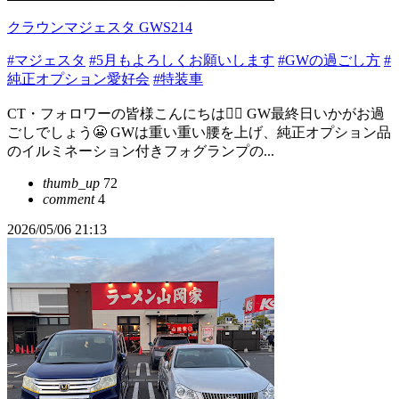
クラウンマジェスタ GWS214
#マジェスタ
#5月もよろしくお願いします
#GWの過ごし方
#
純正オプション愛好会
#特装車
CT・フォロワーの皆様こんにちは👮‍♂️ GW最終日いかがお過
ごしでしょう😬 GWは重い重い腰を上げ、純正オプション品
のイルミネーション付きフォグランプの...
thumb_up
72
comment
4
2026/05/06 21:13