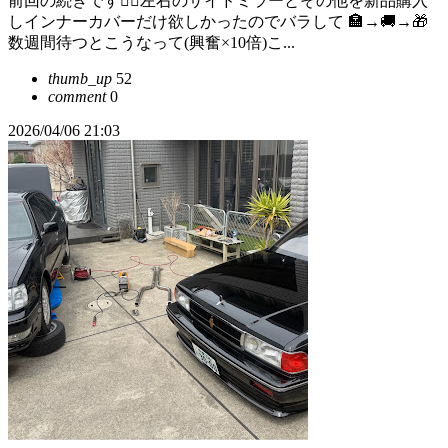
前回の続きです👮‍♂️左右のサイドミラーとその他を新品購入
しインナーカバーだけ欲しかったのでバラして 🏣→🚚→🎁
数週間待つとこうなって(興奮×10倍)こ...
thumb_up
52
comment
0
2026/04/06 21:03