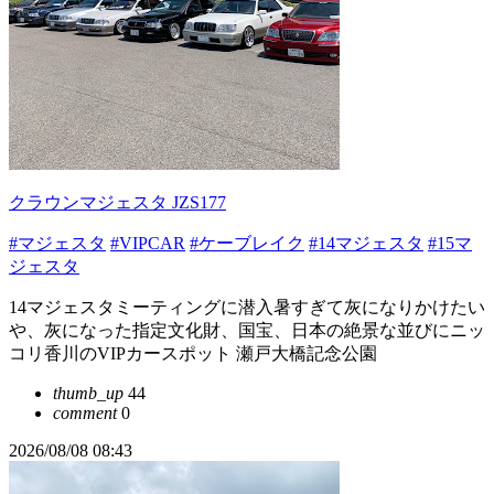
クラウンマジェスタ JZS177
#マジェスタ
#VIPCAR
#ケーブレイク
#14マジェスタ
#15マ
ジェスタ
14マジェスタミーティングに潜入暑すぎて灰になりかけたい
や、灰になった指定文化財、国宝、日本の絶景な並びにニッ
コリ香川のVIPカースポット 瀬戸大橋記念公園
thumb_up
44
comment
0
2026/08/08 08:43