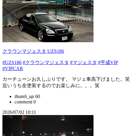
クラウンマジェスタ UZS186
#UZS186
#クラウンマジェスタ
#マジェスタ
#平成VIP
#VIPCAR
カーチューンお久しぶりです。 マジェ車高下げました。笑
近いうち全塗装するのでお楽しみに。。。笑
thumb_up
60
comment
0
2026/07/02 10:11