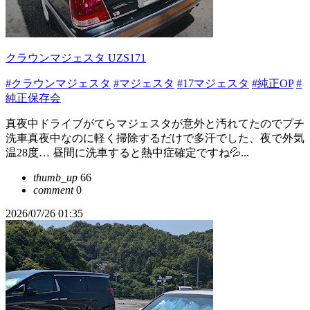
クラウンマジェスタ UZS171
#クラウンマジェスタ
#マジェスタ
#17マジェスタ
#純正OP
#
純正保存会
真夜中ドライブがてらマジェスタが意外と汚れてたのでプチ
洗車真夜中なのに軽く掃除するだけで多汗でした、夜で外気
温28度… 昼間に洗車すると熱中症確定ですね💦...
thumb_up
66
comment
0
2026/07/26 01:35