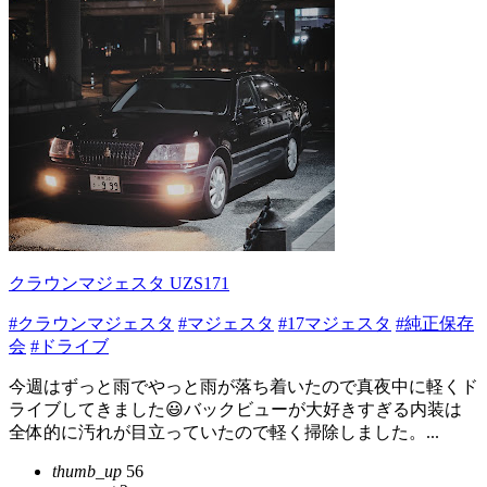
クラウンマジェスタ UZS171
#クラウンマジェスタ
#マジェスタ
#17マジェスタ
#純正保存
会
#ドライブ
今週はずっと雨でやっと雨が落ち着いたので真夜中に軽くド
ライブしてきました😃バックビューが大好きすぎる内装は
全体的に汚れが目立っていたので軽く掃除しました。...
thumb_up
56