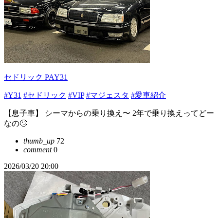
セドリック PAY31
#Y31
#セドリック
#VIP
#マジェスタ
#愛車紹介
【息子車】 シーマからの乗り換え〜 2年で乗り換えってどー
なの🙄
thumb_up
72
comment
0
2026/03/20 20:00