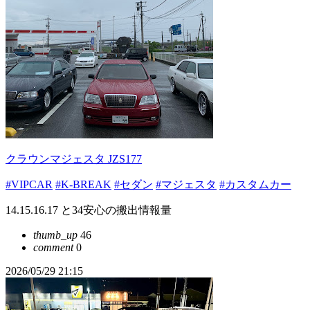
クラウンマジェスタ JZS177
#VIPCAR
#K-BREAK
#セダン
#マジェスタ
#カスタムカー
14.15.16.17 と34安心の搬出情報量
thumb_up
46
comment
0
2026/05/29 21:15