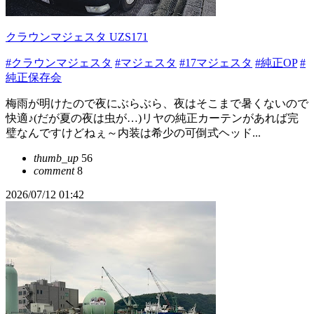
クラウンマジェスタ UZS171
#クラウンマジェスタ
#マジェスタ
#17マジェスタ
#純正OP
#
純正保存会
梅雨が明けたので夜にぶらぶら、夜はそこまで暑くないので
快適♪(だが夏の夜は虫が…)リヤの純正カーテンがあれば完
璧なんですけどねぇ～内装は希少の可倒式ヘッド...
thumb_up
56
comment
8
2026/07/12 01:42