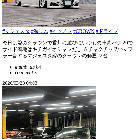
#マジェスタ
#深リム
#イツメン
#CROWN
#ドライブ
今日は嫁のクラウンで香川に遊びにいつもの車高バグ 20で
サイド着地はキチガイオシャレだし ムチャクチャ良いマフ
ラー音するマジェスタ嫁のクラウンの師匠 ２台...
thumb_up
84
comment
3
2026/03/23 04:03