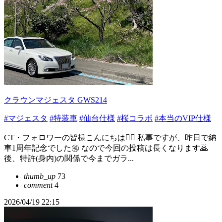
クラウンマジェスタ GWS214
#マジェスタ
#特装車
#仙台仕様
#桜コラボ
#本当のVIP仕様
CT・フォロワーの皆様こんにちは👮‍♂️ 私事ですが、昨日で納
車1周年記念でした㊗️ なので今回の投稿は長くなります🙇
後、特許(身内)の関係で今までガラ...
thumb_up
73
comment
4
2026/04/19 22:15