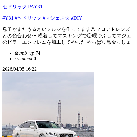
セドリック PAY31
#Y31
#セドリック
#マジェスタ
#DIY
息子がまたうるさいクルマを作ってます😑フロントレンズ
との色合わせ〜 横着してマスキングで😛暇つぶしでマジェ
のピラーエンブレムを加工してやった やっぱり黒金っしょ
thumb_up
74
comment
0
2026/04/05 16:22