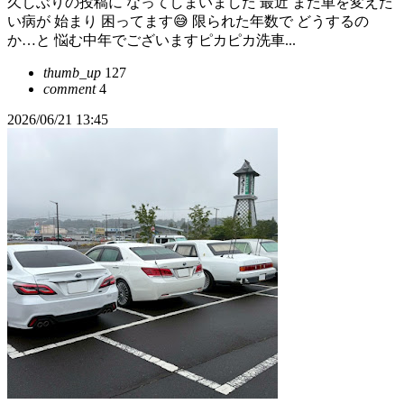
久しぶりの投稿に なってしまいました 最近 また車を変えた
い病が 始まり 困ってます😅 限られた年数で どうするの
か…と 悩む中年でございますピカピカ洗車...
thumb_up
127
comment
4
2026/06/21 13:45