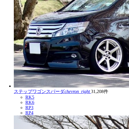
ステップワゴンスパーダ
chevron_right
31,208件
RK5
RK6
RP3
RP4