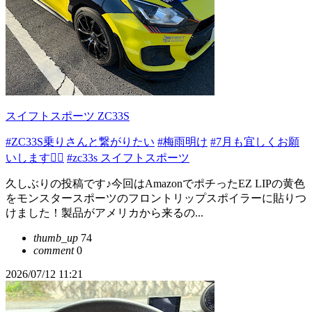
スイフトスポーツ ZC33S
#ZC33S乗りさんと繋がりたい
#梅雨明け
#7月も宜しくお願
いします🙇‍♂️
#zc33s スイフトスポーツ
久しぶりの投稿です♪今回はAmazonでポチったEZ LIPの黄色
をモンスタースポーツのフロントリップスポイラーに貼りつ
けました！製品がアメリカから来るの...
thumb_up
74
comment
0
2026/07/12 11:21