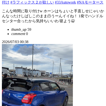
付け
#ラフィックス２が欲しい
#33Autowork
#NAモータース
こんな時間に取り付けw ホーンはちょいと手直しせにゃいか
んなったけしばしこのまま🫠うーんイイね！ 1発でハンドル
センター合ったから気持ちいいわ 寝よう🥱
thumb_up
59
comment
0
2026/07/03 00:38