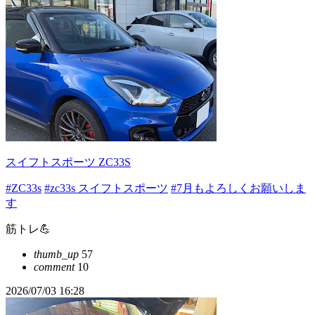
スイフトスポーツ ZC33S
#ZC33s
#zc33s スイフトスポーツ
#7月もよろしくお願いしま
す
筋トレ💪
thumb_up
57
comment
10
2026/07/03 16:28