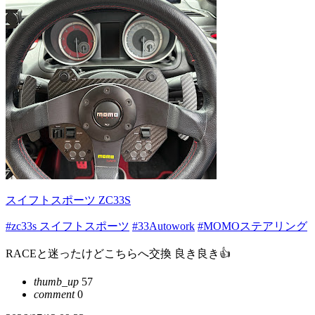
スイフトスポーツ ZC33S
#zc33s スイフトスポーツ
#33Autowork
#MOMOステアリング
RACEと迷ったけどこちらへ交換 良き良き👍
thumb_up
57
comment
0