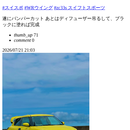
#スイスポ
#WRウイング
#zc33s スイフトスポーツ
遂にバンパーカット あとはディフューザー吊るして、ブラ
ックに塗れば完成
thumb_up
71
comment
0
2026/07/21 21:03