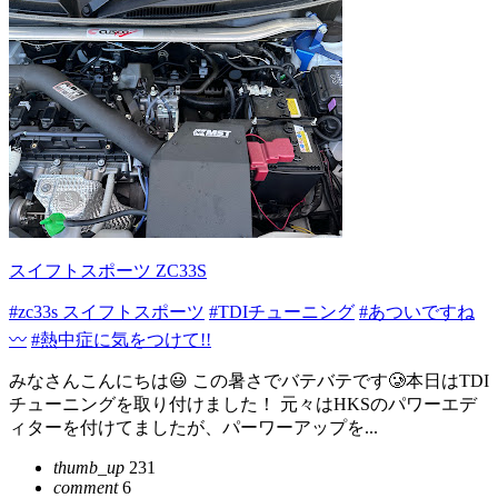
スイフトスポーツ ZC33S
#zc33s スイフトスポーツ
#TDIチューニング
#あついですね
〰️
#熱中症に気をつけて!!
みなさんこんにちは😃 この暑さでバテバテです🥲本日はTDI
チューニングを取り付けました！ 元々はHKSのパワーエデ
ィターを付けてましたが、パーワーアップを...
thumb_up
231
comment
6