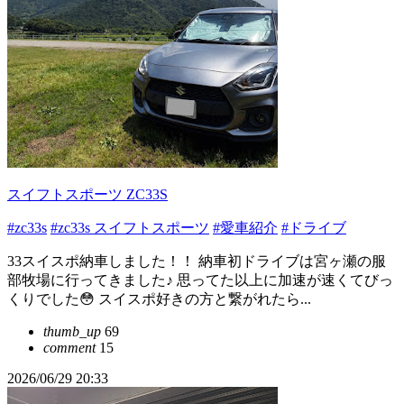
スイフトスポーツ ZC33S
#zc33s
#zc33s スイフトスポーツ
#愛車紹介
#ドライブ
33スイスポ納車しました！！ 納車初ドライブは宮ヶ瀬の服
部牧場に行ってきました♪ 思ってた以上に加速が速くてびっ
くりでした😳 スイスポ好きの方と繋がれたら...
thumb_up
69
comment
15
2026/06/29 20:33