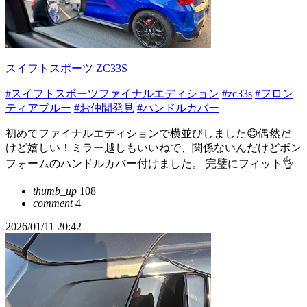
スイフトスポーツ ZC33S
#スイフトスポーツファイナルエディション
#zc33s
#フロン
ティアブルー
#お仲間発見
#ハンドルカバー
初めてファイナルエディションで横並びしました😊偶然だ
けど嬉しい！ミラー越しもいいねで、関係ないんだけどボン
フォームのハンドルカバー付けました。 完璧にフィット👌
thumb_up
108
comment
4
2026/01/11 20:42