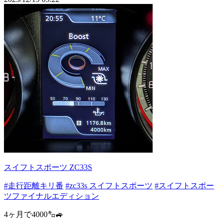
スイフトスポーツ ZC33S
#走行距離キリ番
#zc33s スイフトスポーツ
#スイフトスポー
ツファイナルエディション
4ヶ月で4000㌔🚙