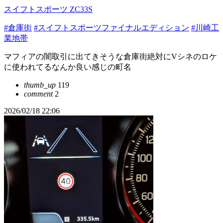
スイフトスポーツ ZC33S
#倉庫街
#スイフトスポーツファイナルエディション
#川崎工
業地帯
マフィアの闇取引に出てきそうな倉庫街絶対にVシネのロケ
に使われてるなんか良い感じの町名
thumb_up
119
comment
2
2026/02/18 22:06