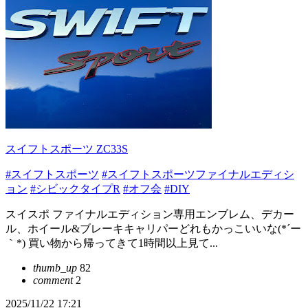
スイフトスポーツ ZC33S
#スイフトスポーツ
#スイフトスポーツファイナルエディシ
ョン
#シビックタイプR
#オフ会
#DIY
スイスポ ファイナルエディション専用エンブレム、デカー
ル、ホイール&ブレーキキャリパーどれもかっこいいな(*´ー
｀*) 買い物から帰ってきて1時間以上見て...
thumb_up
82
comment
2
2025/11/22 17:21