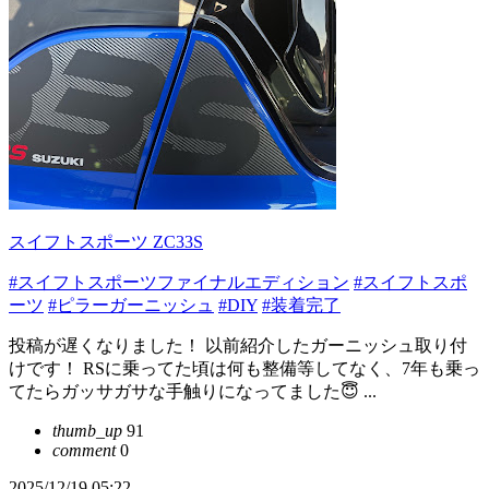
スイフトスポーツ ZC33S
#スイフトスポーツファイナルエディション
#スイフトスポ
ーツ
#ピラーガーニッシュ
#DIY
#装着完了
投稿が遅くなりました！ 以前紹介したガーニッシュ取り付
けです！ RSに乗ってた頃は何も整備等してなく、7年も乗っ
てたらガッサガサな手触りになってました😇 ...
thumb_up
91
comment
0
2025/12/19 05:22