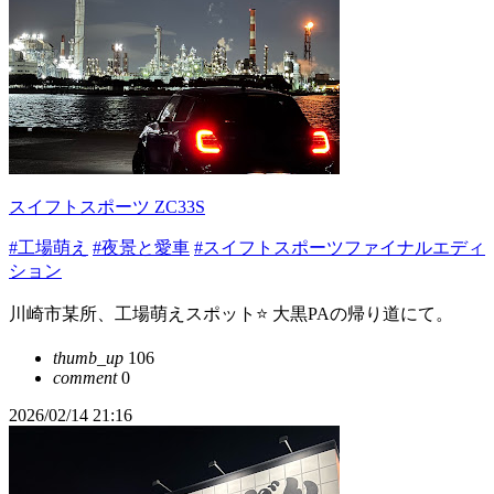
スイフトスポーツ ZC33S
#工場萌え
#夜景と愛車
#スイフトスポーツファイナルエディ
ション
川崎市某所、工場萌えスポット⭐️ 大黒PAの帰り道にて。
thumb_up
106
comment
0
2026/02/14 21:16