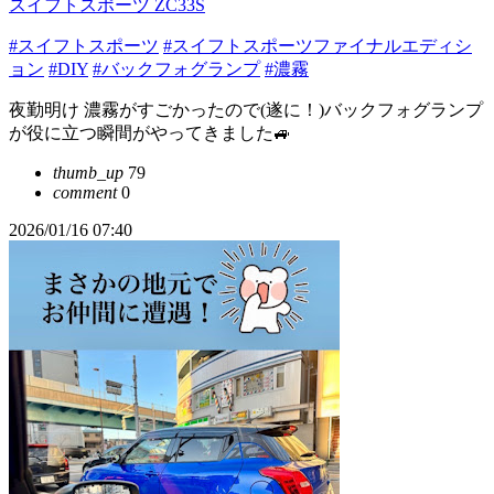
スイフトスポーツ ZC33S
#スイフトスポーツ
#スイフトスポーツファイナルエディシ
ョン
#DIY
#バックフォグランプ
#濃霧
夜勤明け 濃霧がすごかったので(遂に！)バックフォグランプ
が役に立つ瞬間がやってきました🚙
thumb_up
79
comment
0
2026/01/16 07:40