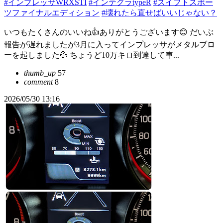
#インプレッサWRXSTI
#インテグラtypeR
#スイフトスポー
ツファイナルエディション
#壊れたら直せばいいじゃない？
いつもたくさんのいいね👍ありがとうございます😊 だいぶ
報告が遅れましたが3月に入ってインプレッサがメタルブロ
ーを起しました💦 ちょうど10万キロ到達して車...
thumb_up
57
comment
8
2026/05/30 13:16