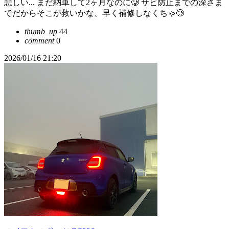
悲しい... まだ納車して2ヶ月なのに🥲 サビ防止までの深さま
でだからそこが救いかな、早く補修しなくちゃ🥲
thumb_up
44
comment
0
2026/01/16 21:20