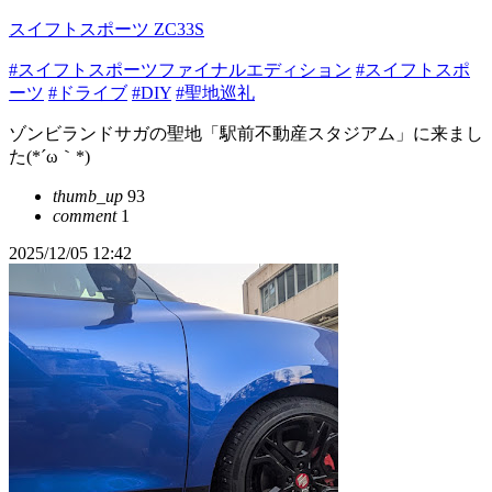
スイフトスポーツ ZC33S
#スイフトスポーツファイナルエディション
#スイフトスポ
ーツ
#ドライブ
#DIY
#聖地巡礼
ゾンビランドサガの聖地「駅前不動産スタジアム」に来まし
た(*´ω｀*)
thumb_up
93
comment
1
2025/12/05 12:42