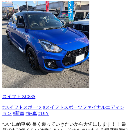
スイフト ZC83S
#スイフトスポーツ
#スイフトスポーツファイナルエディシ
ョン
#新車
#納車
#DIY
ついに納車😭 長く乗っていきたいから大切にします！！ 最