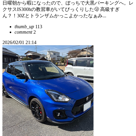
日曜朝から暇になったので、ぼっちで大黒パーキングへ。レ
クサスIS300hの教習車がいてびっくりした🫢 高級すぎ
ん？！30Zとトランザムかっこよかったなぁみ...
thumb_up
113
comment
2
2026/02/01 21:14