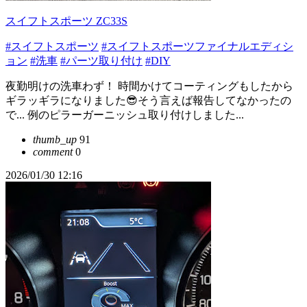
スイフトスポーツ ZC33S
#スイフトスポーツ
#スイフトスポーツファイナルエディシ
ョン
#洗車
#パーツ取り付け
#DIY
夜勤明けの洗車わず！ 時間かけてコーティングもしたから
ギラッギラになりました😎そう言えば報告してなかったの
で... 例のピラーガーニッシュ取り付けしました...
thumb_up
91
comment
0
2026/01/30 12:16