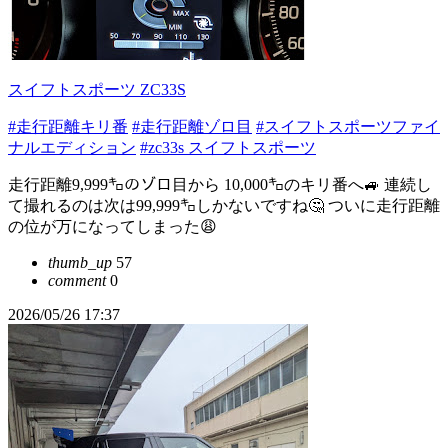
スイフトスポーツ ZC33S
#走行距離キリ番
#走行距離ゾロ目
#スイフトスポーツファイ
ナルエディション
#zc33s スイフトスポーツ
走行距離9,999㌔のゾロ目から 10,000㌔のキリ番へ🚙 連続し
て撮れるのは次は99,999㌔しかないですね🤔 ついに走行距離
の位が万になってしまった😩
thumb_up
57
comment
0
2026/05/26 17:37