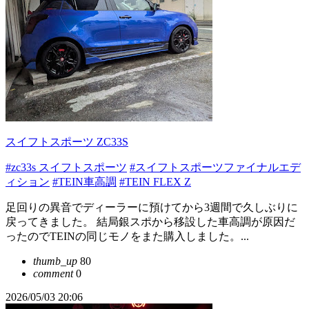
スイフトスポーツ ZC33S
#zc33s スイフトスポーツ
#スイフトスポーツファイナルエデ
ィション
#TEIN車高調
#TEIN FLEX Z
足回りの異音でディーラーに預けてから3週間で久しぶりに
戻ってきました。 結局銀スポから移設した車高調が原因だ
ったのでTEINの同じモノをまた購入しました。...
thumb_up
80
comment
0
2026/05/03 20:06