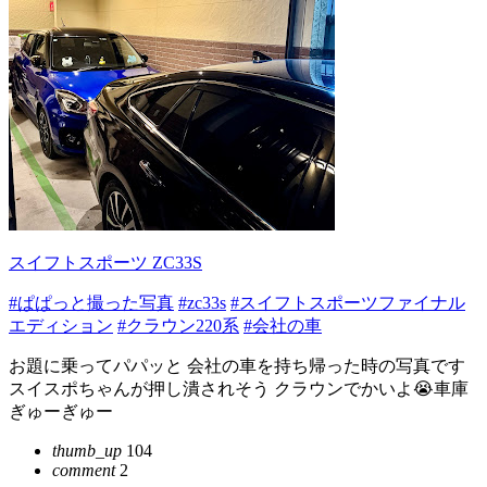
スイフトスポーツ ZC33S
#ぱぱっと撮った写真
#zc33s
#スイフトスポーツファイナル
エディション
#クラウン220系
#会社の車
お題に乗ってパパッと 会社の車を持ち帰った時の写真です
スイスポちゃんが押し潰されそう クラウンでかいよ😭車庫
ぎゅーぎゅー
thumb_up
104
comment
2