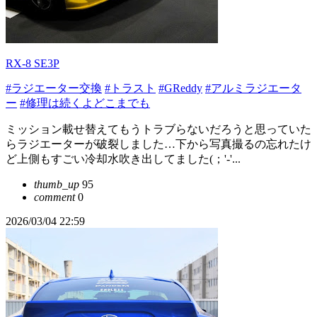
RX-8 SE3P
#ラジエーター交換
#トラスト
#GReddy
#アルミラジエータ
ー
#修理は続くよどこまでも
ミッション載せ替えてもうトラブらないだろうと思っていた
らラジエーターが破裂しました…下から写真撮るの忘れたけ
ど上側もすごい冷却水吹き出してました(；'-'...
thumb_up
95
comment
0
2026/03/04 22:59