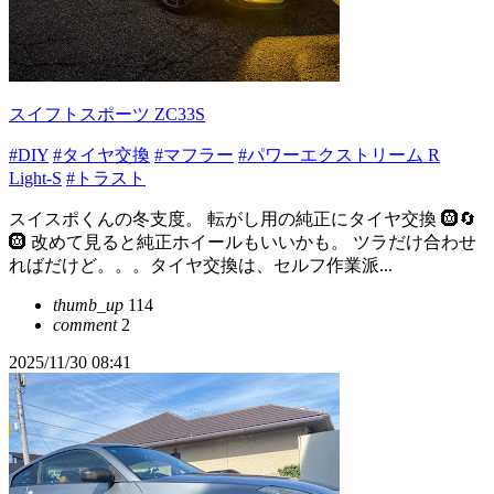
スイフトスポーツ ZC33S
#DIY
#タイヤ交換
#マフラー
#パワーエクストリーム R
Light-S
#トラスト
スイスポくんの冬支度。 転がし用の純正にタイヤ交換 🛞🔄
🛞 改めて見ると純正ホイールもいいかも。 ツラだけ合わせ
ればだけど。。。タイヤ交換は、セルフ作業派...
thumb_up
114
comment
2
2025/11/30 08:41