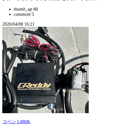
thumb_up
80
comment
5
2026/04/08 16:21
コペン L880K