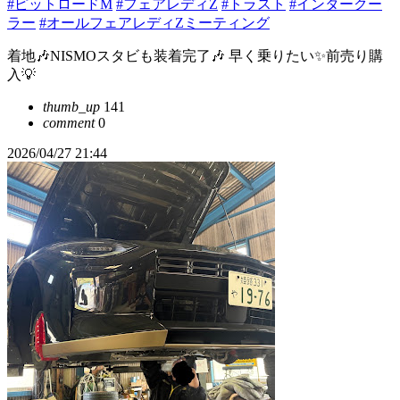
#ピットロードM
#フェアレディZ
#トラスト
#インタークー
ラー
#オールフェアレディZミーティング
着地🎶NISMOスタビも装着完了🎶 早く乗りたい✨前売り購
入💡
thumb_up
141
comment
0
2026/04/27 21:44