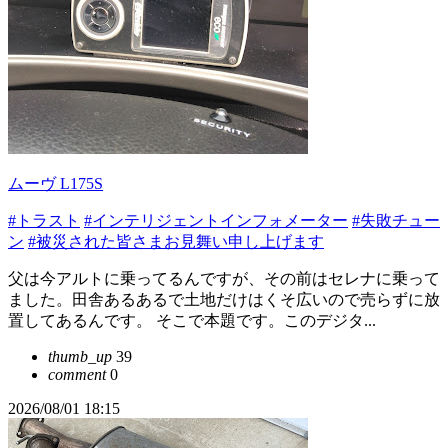
ムーヴ L175S
#トラスト
#インテリジェントインフォメーター
#失敗チュー
ン
#被災された皆さまお見舞い申し上げます
父は今アルトに乗ってるんですが、その前はセレナに乗って
ました。田舎あるあるで土地だけはくそ広いので売らずに放
置してあるんです。 そこで本題です。このデジタ...
thumb_up
39
comment
0
2026/08/01 18:15