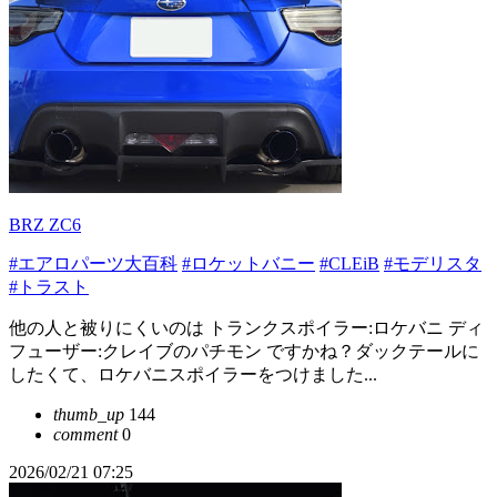
BRZ ZC6
#エアロパーツ大百科
#ロケットバニー
#CLEiB
#モデリスタ
#トラスト
他の人と被りにくいのは トランクスポイラー:ロケバニ ディ
フューザー:クレイブのパチモン ですかね？ダックテールに
したくて、ロケバニスポイラーをつけました...
thumb_up
144
comment
0
2026/02/21 07:25