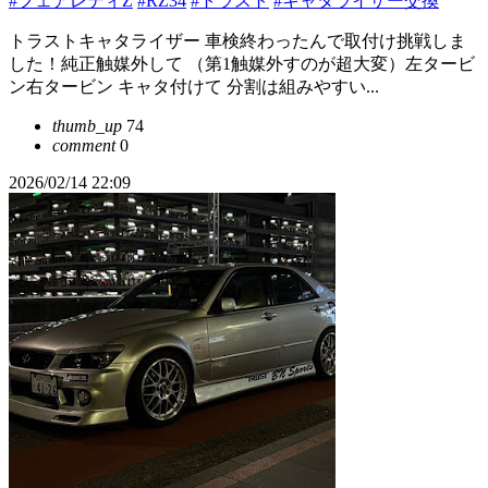
#フェアレディZ
#RZ34
#トラスト
#キャタライザー交換
トラストキャタライザー 車検終わったんで取付け挑戦しま
した！純正触媒外して （第1触媒外すのが超大変）左タービ
ン右タービン キャタ付けて 分割は組みやすい...
thumb_up
74
comment
0
2026/02/14 22:09