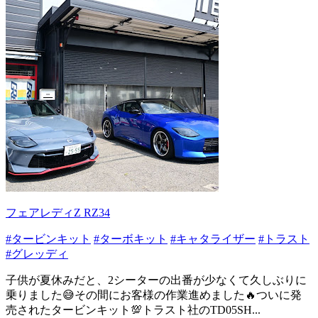
フェアレディZ RZ34
#タービンキット
#ターボキット
#キャタライザー
#トラスト
#グレッディ
子供が夏休みだと、2シーターの出番が少なくて久しぶりに
乗りました😅その間にお客様の作業進めました🔥ついに発
売されたタービンキット💯トラスト社のTD05SH...