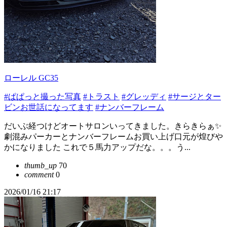
ローレル GC35
#ぱぱっと撮った写真
#トラスト
#グレッディ
#サージとター
ビンお世話になってます
#ナンバーフレーム
だいぶ経つけどオートサロンいってきました。きらきらぁ✨
劇混みパーカーとナンバーフレームお買い上げ口元が煌びや
かになりました これで５馬力アップだな。。。う...
thumb_up
70
comment
0
2026/01/16 21:17