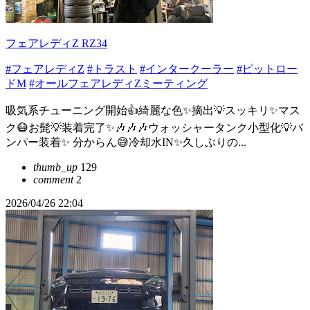
フェアレディZ RZ34
#フェアレディZ
#トラスト
#インタークーラー
#ピットロー
ドM
#オールフェアレディZミーティング
吸気系チューニング開始👍綺麗な色✨摘出💡スッキリ✨マス
ク😷お髭💡装着完了✨🎶🎶🎶ウォッシャータンク小型化💡バ
ンパー装着✨ 分からん😅冷却水IN✨久しぶりの...
thumb_up
129
comment
2
2026/04/26 22:04