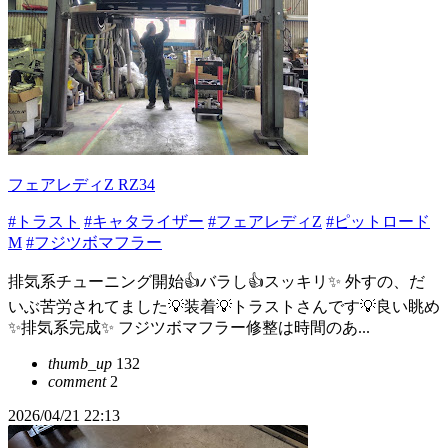
フェアレディZ RZ34
#トラスト
#キャタライザー
#フェアレディZ
#ピットロード
M
#フジツボマフラー
排気系チューニング開始👍バラし👍スッキリ✨ 外すの、だ
いぶ苦労されてました💡装着💡トラストさんです💡良い眺め
✨排気系完成✨ フジツボマフラー修整は時間のあ...
thumb_up
132
comment
2
2026/04/21 22:13