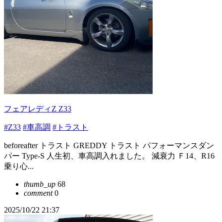
フェアレディZ Z33
#Z33
#車高調
#トラスト
beforeafter トラスト GREDDY トラスト パフォーマンスダン
パー Type-S 人生初、車高調入れました。 減衰力 Ｆ14、R16
乗り心...
thumb_up
68
comment
0
2025/10/22 21:37