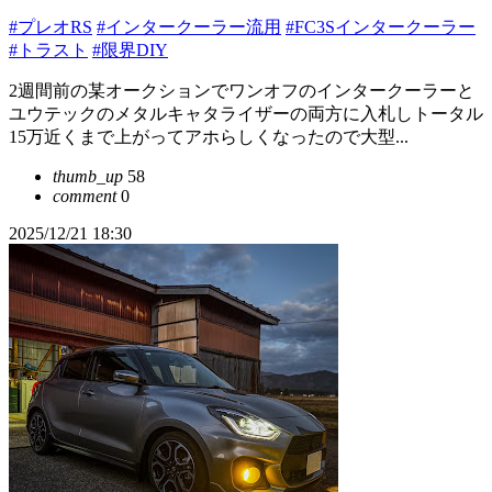
#プレオRS
#インタークーラー流用
#FC3Sインタークーラー
#トラスト
#限界DIY
2週間前の某オークションでワンオフのインタークーラーと
ユウテックのメタルキャタライザーの両方に入札しトータル
15万近くまで上がってアホらしくなったので大型...
thumb_up
58
comment
0
2025/12/21 18:30