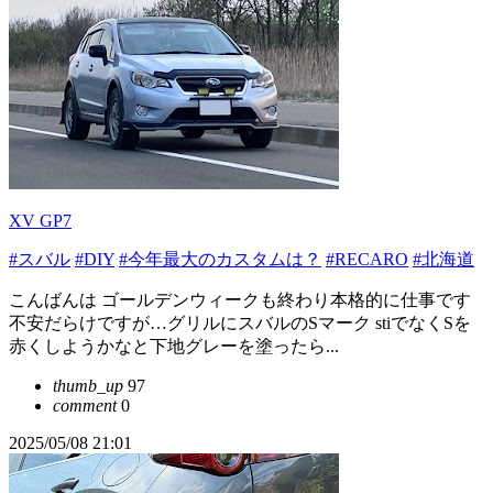
XV GP7
#スバル
#DIY
#今年最大のカスタムは？
#RECARO
#北海道
こんばんは ゴールデンウィークも終わり本格的に仕事です
不安だらけですが…グリルにスバルのSマーク stiでなくSを
赤くしようかなと下地グレーを塗ったら...
thumb_up
97
comment
0
2025/05/08 21:01