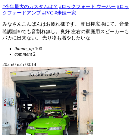
#今年最大のカスタムは？
#ロックフォード ウーハー
#ロッ
クフォードアンプ
#JVC
#歩姫一家
みなさんこんばんはお疲れ様です。 昨日棒広場にて、音量
確認🆓30でも音割れ無し。良好 左右の家庭用スピーカーも
バカに出来ない。 光り物も増やしたいな
thumb_up
100
comment
2
2025/05/25 00:14