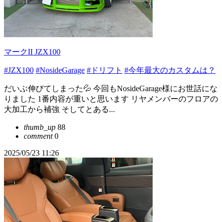
マークII JZX100
#JZX100
#NosideGarage
#ドリフト
#今年最大のカスタムは？
だいぶ伸びてしまった💦 今回もNosideGarage様にお世話にな
りました 1番内容が重いと思います リヤメンバーのフロアの
大加工から補強 そしてとある...
thumb_up
88
comment
0
2025/05/23 11:26