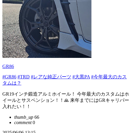
GR86
#GR86
#TRD
#レアな純正パーツ
#大黒PA
#今年最大のカス
タムは？
GR19インチ鍛造アルミホイール！ 今年最大のカスタムはホ
イールとサスペンション！！🙏 来年までにはGRキャリパー
入れたい！！
thumb_up
66
comment
0
2025/06/06 13:15