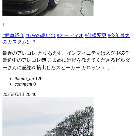
I
#愛車紹介
#GWの思い出
#オーディオ
#仕様変更
#今年最大
のカスタムは？
最近のアレコレ とりあえず、インフィニティは入院中🤣作
業途中のアレコレ📷 こまめに進捗を教えてくださるビルダ
ーさんに感謝🙏摘出したスピーカー カロッツェリ...
thumb_up
120
comment
0
2025/05/13 20:40