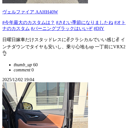
ヴェルファイア AAHH40W
#今年最大のカスタムは？
#さむい季節になりましたね
#オト
ナのカスタム
#バーニングブラックはいいぞ
#DIY
日曜日嫁車だけスタッドレスに✌️クラシカルでいい感じ✌️ イ
ンチダウンでタイヤも安いし、乗り心地もup 一丁前にVRX2
👌
thumb_up
60
comment
0
2025/12/02 19:04