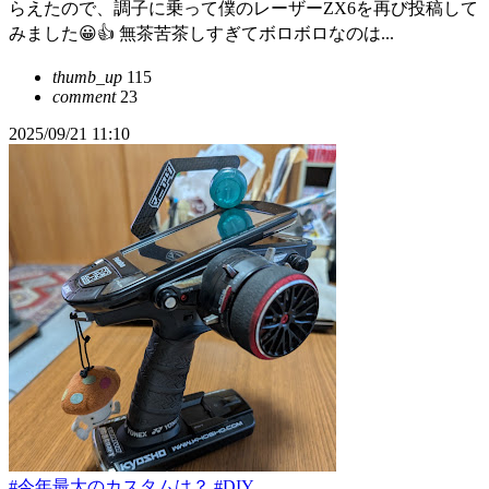
らえたので、調子に乗って僕のレーザーZX6を再び投稿して
みました😀👍 無茶苦茶しすぎてボロボロなのは...
thumb_up
115
comment
23
2025/09/21 11:10
#今年最大のカスタムは？
#DIY