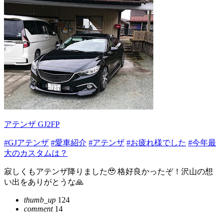
アテンザ GJ2FP
#GJアテンザ
#愛車紹介
#アテンザ
#お疲れ様でした
#今年最
大のカスタムは？
寂しくもアテンザ降りました🥹 格好良かったぞ！沢山の想
い出をありがとうな🙏
thumb_up
124
comment
14