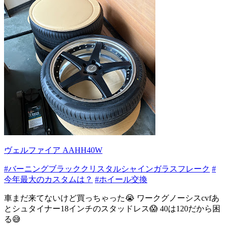
ヴェルファイア AAHH40W
#バーニングブラッククリスタルシャインガラスフレーク
#
今年最大のカスタムは？
#ホイール交換
車まだ来てないけど買っちゃった😭 ワークグノーシスcvfあ
とシュタイナー18インチのスタッドレス😱 40は120だから困
る😅