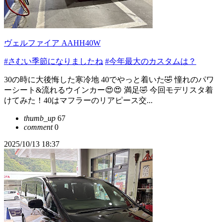
ヴェルファイア AAHH40W
#さむい季節になりましたね
#今年最大のカスタムは？
30の時に大後悔した寒冷地 40でやっと着いた🤣 憧れのパワ
ーシート&流れるウインカー😍😍 満足🤣 今回モデリスタ着
けてみた！40はマフラーのリアピース交...
thumb_up
67
comment
0
2025/10/13 18:37