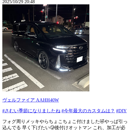
2025/10/29 20:48
ヴェルファイア AAHH40W
#さむい季節になりましたね
#今年最大のカスタムは？
#DIY
フォグ周りメッキやらちょこちょこ付けました🤣やっぱ引っ
込んでる 早く下げたい🥲後付けオットマン これ、加工が必