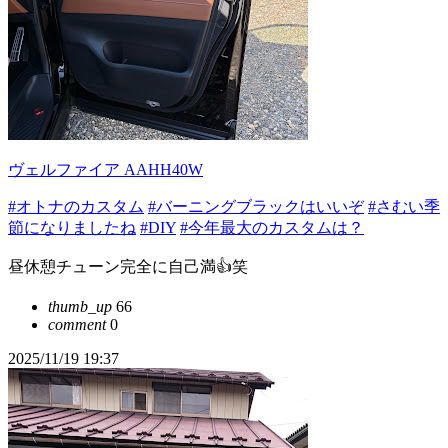
ヴェルファイア AAHH40W
#オトナのカスタム
#バーニングブラックはいいぞ
#さむい季
節になりましたね
#DIY
#今年最大のカスタムは？
昼休憩チューン完全に自己満👍笑
thumb_up
66
comment
0
2025/11/19 19:37