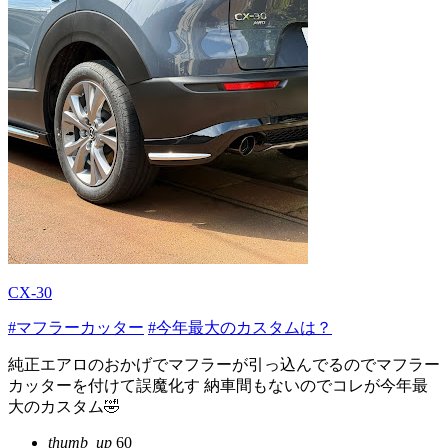
CX-30
#マフラーカッター
#今年最大のカスタムは？
純正エアロのおかげでマフラーが引っ込んでるのでマフラー
カッターを付けて誤魔化す 納車間もないのでコレが今年最
大のカスタム🤣
thumb_up
60