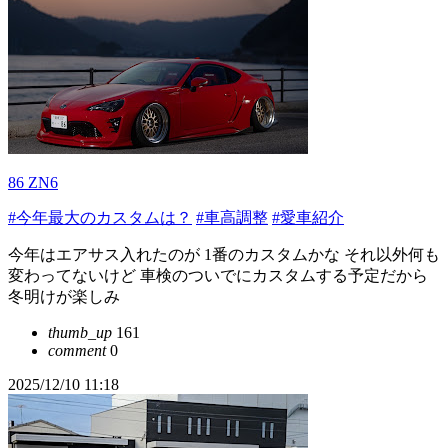
86 ZN6
#今年最大のカスタムは？
#車高調整
#愛車紹介
今年はエアサス入れたのが 1番のカスタムかな それ以外何も
変わってないけど 車検のついでにカスタムする予定だから
冬明けが楽しみ
thumb_up
161
comment
0
2025/12/10 11:18