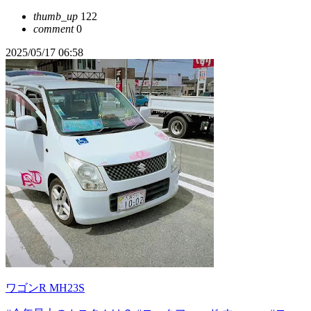
thumb_up
122
comment
0
2025/05/17 06:58
ワゴンR MH23S