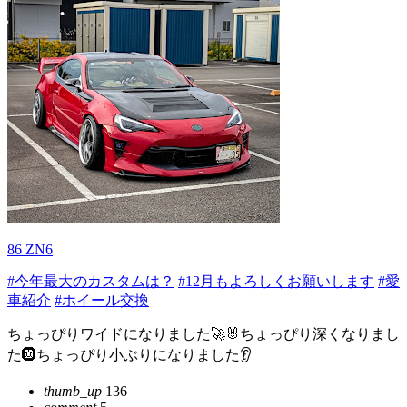
86 ZN6
#今年最大のカスタムは？
#12月もよろしくお願いします
#愛
車紹介
#ホイール交換
ちょっぴりワイドになりました🚀🐰ちょっぴり深くなりまし
た🛞ちょっぴり小ぶりになりました👂️
thumb_up
136