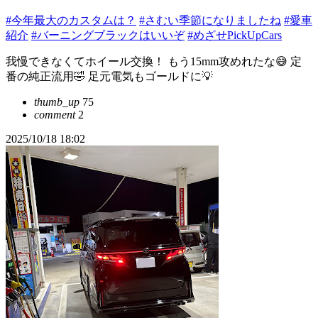
#今年最大のカスタムは？
#さむい季節になりましたね
#愛車
紹介
#バーニングブラックはいいぞ
#めざせPickUpCars
我慢できなくてホイール交換！ もう15mm攻めれたな😅 定
番の純正流用🤣 足元電気もゴールドに💡
thumb_up
75
comment
2
2025/10/18 18:02