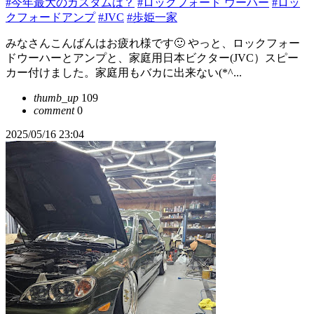
#今年最大のカスタムは？
#ロックフォード ウーハー
#ロッ
クフォードアンプ
#JVC
#歩姫一家
みなさんこんばんはお疲れ様です🙂 やっと、ロックフォー
ドウーハーとアンプと、家庭用日本ビクター(JVC）スピー
カー付けました。家庭用もバカに出来ない(*^...
thumb_up
109
comment
0
2025/05/16 23:04