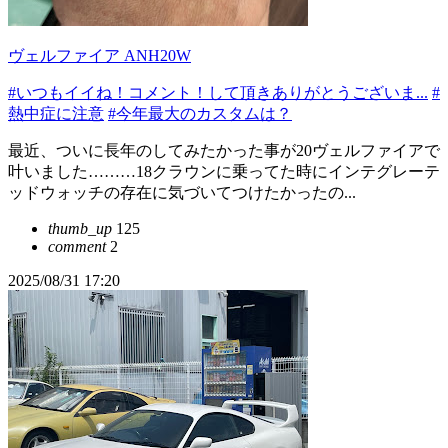
ヴェルファイア ANH20W
#いつもイイね！コメント！して頂きありがとうございま...
#
熱中症に注意
#今年最大のカスタムは？
最近、ついに長年のしてみたかった事が20ヴェルファイアで
叶いました………18クラウンに乗ってた時にインテグレーテ
ッドウォッチの存在に気づいてつけたかったの...
thumb_up
125
comment
2
2025/08/31 17:20