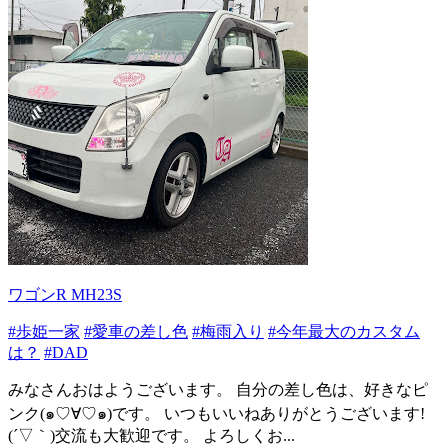
ワゴンR MH23S
#歩姫一家
#愛車の差し色
#梅雨入り
#今年最大のカスタム
は？
#DAD
みなさんおはようございます。 自分の差し色は、好きなピ
ンク(๑♡∀♡๑)です。 いつもいいねありがとうございます!
(´▽｀)交流も大歓迎です。 よろしくお...