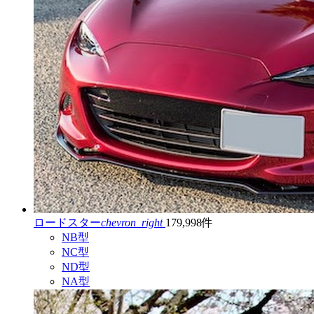
ロードスター
chevron_right
179,998件
NB型
NC型
ND型
NA型